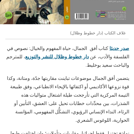
غلاف الكتاب (دار خطوط وظلال)
صدر حديثا
كتاب أفق الجمال، حياة المفهوم والخيال: نصوص في
دار خطوط وظلال للنشر والتوزيع
الفلسفة والأدب، عن
، للمترجم
والباحث سعيد بوخليط.
يتضمن أفق الجمال موضوعات تباينت مقاربتها جدّة، ومتانة، وكذا
قوة نزوعها الأكاديمي أو اكتفائها بالإيحاء الانطباعي، وفق طبيعة
التيمة المركزية التي تأرجحت طيلة اشتغال متواليات هذه
الشذرات، بين محدِّدات خطابات تحيل على: العشق، التأبين أو
الرثاء، النداء الإنساني الرؤيوي، التشكُّل المفهومي، المؤانسة
الحوارية، اللوغوس الشعري.
نماذج تختزل فقط إجرائيا، مقاربات وتأملات؛ وإن اختلفت طبعا