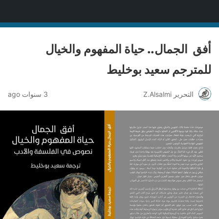
منصة قنّاص الثقافية
أفق الجمال.. حياة المفهوم والخيال
للمترجم سعيد بوخليط
التحرير Z.Alsalmi
3 سنوات ago