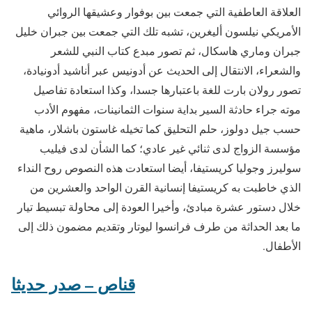
العلاقة العاطفية التي جمعت بين بوفوار وعشيقها الروائي
الأمريكي نيلسون أليغرين، تشبه تلك التي جمعت بين جبران خليل
جبران وماري هاسكال، ثم تصور مبدع كتاب النبي للشعر
والشعراء، الانتقال إلى الحديث عن أدونيس عبر أناشيد أدونيادة،
تصور رولان بارت للغة باعتبارها جسدا، وكذا استعادة تفاصيل
موته جراء حادثة السير بداية سنوات الثمانينات، مفهوم الأدب
حسب جيل دولوز، حلم التحليق كما تخيله غاستون باشلار، ماهية
مؤسسة الزواج لدى ثنائي غير عادي؛ كما الشأن لدى فيليب
سوليرز وجوليا كريستيفا، أيضا استعادت هذه النصوص روح النداء
الذي خاطبت به كريستيفا إنسانية القرن الواحد والعشرين من
خلال دستور عشرة مبادئ، وأخيرا العودة إلى محاولة تبسيط تيار
ما بعد الحداثة من طرف فرانسوا ليوتار وتقديم مضمون ذلك إلى
الأطفال.
قناص – صدر حديثا