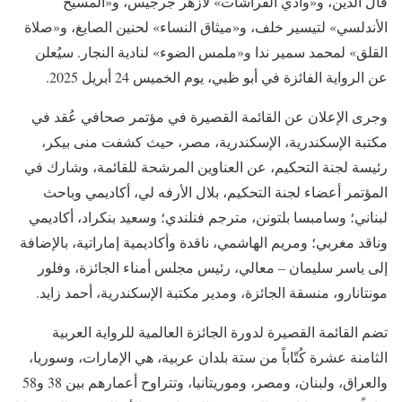
فال الدين، و«وادي الفراشات» لأزهر جرجيس، و«المسيح
الأندلسي» لتيسير خلف، و«ميثاق النساء» لحنين الصايغ، و«صلاة
القلق» لمحمد سمير ندا و«ملمس الضوء» لنادية النجار. سيُعلن
عن الرواية الفائزة في أبو ظبي، يوم الخميس 24 أبريل 2025.
وجرى الإعلان عن القائمة القصيرة في مؤتمر صحافي عُقد في
مكتبة الإسكندرية، الإسكندرية، مصر، حيث كشفت منى بيكر،
رئيسة لجنة التحكيم، عن العناوين المرشحة للقائمة، وشارك في
المؤتمر أعضاء لجنة التحكيم، بلال الأرفه لي، أكاديمي وباحث
لبناني؛ وسامبسا بلتونن، مترجم فنلندي؛ وسعيد بنكراد، أكاديمي
وناقد مغربي؛ ومريم الهاشمي، ناقدة وأكاديمية إماراتية، بالإضافة
إلى ياسر سليمان – معالي، رئيس مجلس أمناء الجائزة، وفلور
مونتانارو، منسقة الجائزة، ومدير مكتبة الإسكندرية، أحمد زايد.
تضم القائمة القصيرة لدورة الجائزة العالمية للرواية العربية
الثامنة عشرة كُتّاباً من ستة بلدان عربية، هي الإمارات، وسوريا،
والعراق، ولبنان، ومصر، وموريتانيا، وتتراوح أعمارهم بين 38 و58