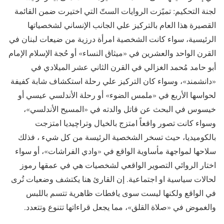
لجنة التحكيم: تميًزت الروايات الستّ التي اختيرت ضمن القائمة
القصيرة هذا العام بالتركيز علي الجانب الإنساني لشخصياتها
الرئيسية، سواء كانت الشخصية امرأة درزية من ضيعات لبنان في
القرن الواحد والعشرين في «ميثاق النساء» أو حُجة الإسلام الإمام
أبو حامد مُحمد الغزالي في القرن الثاني عشر الميلادي في
«دانشمند»، وسواء كان التركيز علي رحلة استكشاف شابة كفيفة
لحواسها الأربع في «ملمس الضوء» أو رحلة الأندلسي عيسي أو
خيسوس في البحث عن قاتل والدته في «المسيح الأندلسي»،
وسواء كانت تصور واقعاً امتزج بالخيال وتراچيديا امتزجت
بالكوميديا، حيث تسخر الشخصية الرئيسة من كل شيء ، فذلك
سلاحها لمواجهة مأساوية الواقع في «وادي الفراشات»، أو سواء
اختار الروائي التصوير الواقعي لشخصيات هي في عمقها رموز
لحالات سياسية او اجتماعية. إن القارئ هنا يكتشف وضعيات تُرى
في الواقع ولكنها ليست سوى يافطات ظاهرية تتسم باللبس
والغموض في «صلاة القلق»، مما يجعل قراءاتها تتنوع وتتعدد.