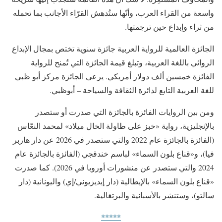
واسعة من القراء العرب، وأنّها ستُدهش القرّاء الأجانب بما تحمله
من ثراء وإبداع حين ترجمتها.
الجائزة العالمية للرواية العربية جائزة سنوية تختص بمجال الإبداع
الروائي باللغة العربية، وتبلغ قيمة الجائزة التي تُمنح للرواية
الفائزة خمسين ألف دولار أمريكي. يرعى الجائزة مركز أبو ظبي
للغة العربية التابع لدائرة الثقافة والسياحة – أبوظبي.
ومن بين الروايات الفائزة بالجائزة التي صدرت أو ستصدر
بالإنجليزية، رواية «خبز على طاولة الخال ميلاد» لمحمد النعّاس
(الفائزة بالجائزة عام 2022 والتي ستصدر في 2026 عن دار هاربر
فيا)، و«قناع بلون السماء» لباسم خندقجي (الفائزة بالجائزة عام
2024 والتي ستصدر عن منشورات أوروبا في 2026). كما صدرت
«قناع بلون السماء» بالإيطالية (دار إيديزيوني/إي) واليونانية (دار
سالتو)، وستنشر بالأسبانية والبرتغالية.
*****