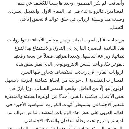
وأضافت: لم يكن المضمون وحده هاجسنا للكشف عن هذه
المضامين، فالرواية بناء فني في المقام الأول، والتمثيل السردي
وصيغه هما وسيلة الروائي في خلق عوالم لا تتحقق إلا في
التخييل.
من جانبه، قال ياسر سليمان، رئيس مجلس الأمناء: تدعوا روايات
هذه القائمة القصيرة القارئ إلى التذوق والاستمتاع بها؛ لتنوّع
ثيماتها، وبراعة أساليبها، وتعدد أصواتها، فضلاً عن سعة رقعتها
ديموغرافيًا. ويأخذ النفس الأنثروبولوجي الذي يميز بعض هذه
الروايات القارئ في رحلات استكشاف يتجاوز فيها السرد
المسارات التقليدية إلى جوانب من الحياة الثقافية العربية لا يسهل
الولوج إليها إلّا من الداخل. ويلعب العنصر النسائي دورًا بارزًا في
بعض الأعمال، فيكشف السرد أحيانًا عن الوتيرة البطيئة والمتعثرة
للتغيير الاجتماعي. وتسيطر أمّهات الكوارث السياسية الأخيرة في
العالم العربي على بعض هذه الروايات، لتكشف لنا عن عوالم من
الديستوبيا ترزح تحت وطأة الفقدان والتفكك الاجتماعي
والمخاوف المستَعِرة. لا شك أن هذه القائمة ستجذب إليها شريحة