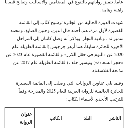
عاماً. تتميز رواياتهم بالتنوع في المضامين والأساليب وتعالج قضايا
راهنة وهامة.
شهدت الدورة الحالية من الجائزة ترشيح كتّاب إلى القائمة
القصيرة لأول مرة، هم: أحمد فال الدين، وحنين الصايغ، ومحمد
سمير ندا، ونادية النجار. ويذكر أنه وصل كاتبان إلى المراحل
الأخيرة للجائزة سابقاً، هما أزهر جرجيس (القائمة الطويلة عام
2020 عن «النوم في حقل الكرز» والقائمة القصيرة عام 2023 عن
«حجر السعادة») وتيسير خلف (القائمة الطويلة عام 2017 عن
مذبحة الفلاسفة).
وفيما يلي عناوين الروايات التي وصلت إلى القائمة القصيرة
للجائزة العالمية للرواية العربية للعام 2025 والمدرجة وفقاً
للترتيب الأبجدي لأسماء الكتّاب:
عنوان
الناشر
البلد
الكاتب
الرواية