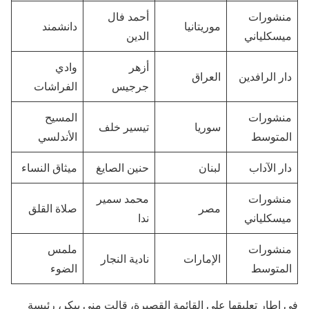
منشورات
أحمد فال
موريتانيا
دانشمند
ميسكلياني
الدين
أزهر
وادي
دار الرافدين
العراق
جرجيس
الفراشات
منشورات
المسيح
سوريا
تيسير خلف
المتوسط
الأندلسي
دار الآداب
لبنان
حنين الصايغ
ميثاق النساء
منشورات
محمد سمير
مصر
صلاة القلق
ميسكلياني
ندا
منشورات
ملمس
الإمارات
نادية النجار
المتوسط
الضوء
في إطار تعليقها على القائمة القصيرة، قالت منى بيكر، رئيسة