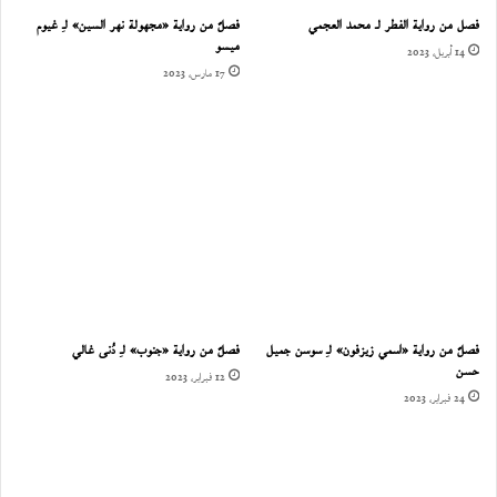
فصل من رواية الفطر لـ محمد العجمي
فصلٌ من رواية «مجهولة نهر السين» لـِ غيوم
ميسو
14 أبريل، 2023
17 مارس، 2023
فصلٌ من رواية «اسمي زيزفون» لـِ سوسن جميل
فصلٌ من رواية «جنوب» لـِ دُنى غالي
حسن
12 فبراير، 2023
24 فبراير، 2023