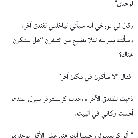
لوحدي”
وقال لي نورخي أنه سيأتي لياخذني لفندق آخر.
وسألته بسرعه لئلا يضيع من التلفون “هل ستكون
هناك؟
فقال “لا سأكون في مكان آخر”
ذهبت للفندق الآخر ووجدت كريستوفر ميرل، عندها
أحست وكأني في البيت.
” ألو كريستوفر. حسنا أنك هنا، على الأقل يوجد من