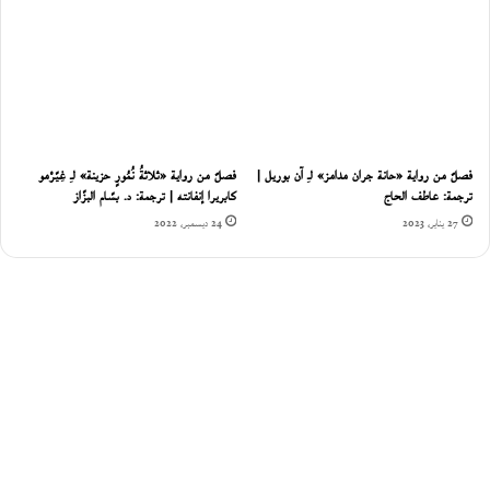
فصلٌ من رواية «حانة جران مدامز» لـِ آن بوريل |
فصلٌ من رواية «ثلاثةُ نُمُورٍ حزينة» لـِ غِيّرْمو
ترجمة: عاطف الحاج
كابريرا إنفانته | ترجمة: د. بسّام البزّاز
27 يناير، 2023
24 ديسمبر، 2022