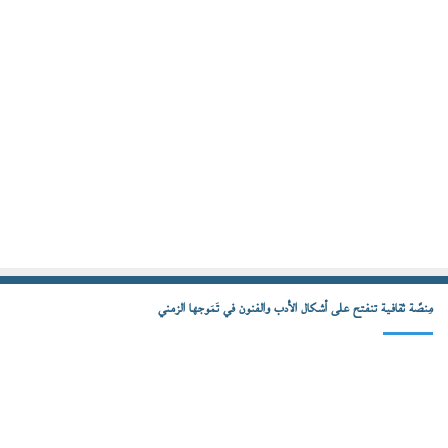
مِنصّة ثقافية تنفتح على أشكال الأدب والفنون في تَمَوجها الزمني