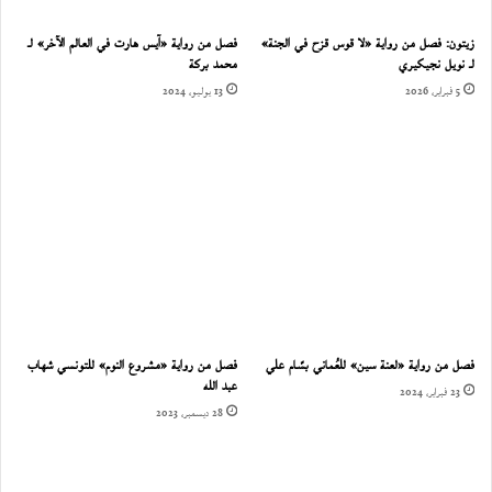
زيتون: فصل من رواية «لا قوس قزح في الجنة»
فصل من رواية «آيس هارت في العالم الآخر» لـ
لـ نويل نجيكيري
محمد بركة
5 فبراير، 2026
13 يوليو، 2024
فصل من رواية «لعنة سين» للعُماني بسّام علي
فصل من رواية «مشروع النوم» للتونسي شهاب
عبد الله
23 فبراير، 2024
28 ديسمبر، 2023