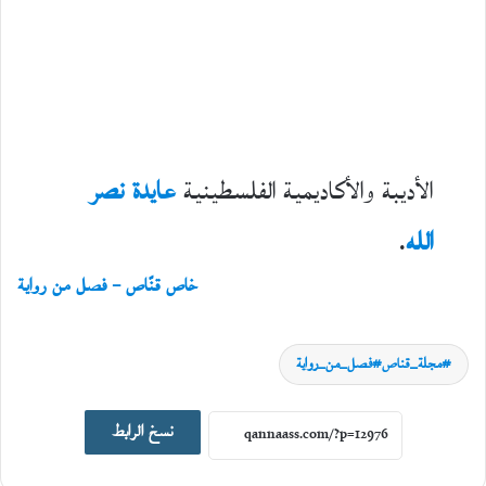
الأديبة والأكاديمية الفلسطينية
عايدة نصر
الله
.
خاص قنّاص – فصل من رواية
مجلة_قناص#فصل_من_رواية
نسخ الرابط
سِيَر ورحلات
5