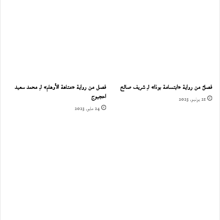
فصلٌ من رواية «ابتسامة بوذا» لـِ شريف صالح
فصل من رواية «متاهة الأوهام» لـِ محمد سعيد
احجيوج
21 يونيو، 2023
24 مايو، 2023