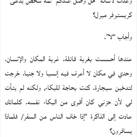
وعدت لأسأله “هل وصل عندكم ثمة شخص يدعى
كريستوفر ميرل؟
وأجاب “لا”.
عندها أحسست بغربة قاتلة. غربة المكان والإنسان.
وحدي في مكان لا أعرف فيه إنسيا ولا جنيا. خرجت
لتدخين سيجارة. كنت بحاجة للبكاء، ولكنه لم يتأت
لي لأن حزني كان أقوى من البكاء نفسه. كلماتك
عادت إلى الذاكرة “إذا خاف الناس من السفر/ فلماذا
يسافرون؟