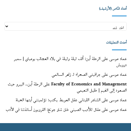
أعداد قنّاص (الأرشيف)
أعداد
قنّاص
(الأرشيف)
أحدث التعليقات
عماد موسى
على
الرحلة أين: ألف ليلة وليلة في بلاد العجائب بومباي | سمير
درويش
عماد موسى
على
جرافيتي الصحراء لـ زاهر السالمي
Faculty of Economics and Management
على
الرحلة أين.. البيرو حيث
الصعود إلى الغيم | خليل النعيمي
عماد موسى
على
الشاعر اللبناني عقل العويط يكتب: تؤلمينني أيتها الحياة
عماد موسى
على
مقال للأديب الصيني خان شاو جونغ: القرويون أساتذتنا في الأدب