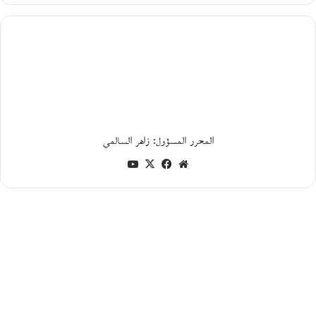
أغسطس،
2026
ا
ل
ر
ح
ل
ة
أ
ي
المحرر المسؤول: زاهر السالمي
ن
موقع
فيسبوك
‫X
‫YouTube
م
ع
الويب
م
ح
م
و
د
خ
ي
ر
ا
ل