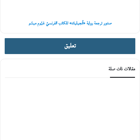
غيّوم
ميسّو
صدور ترجمة رواية «أنجيليك» للكاتب الفرنسيّ غيّوم ميسّو
تعليق
مقالات ذات صلة