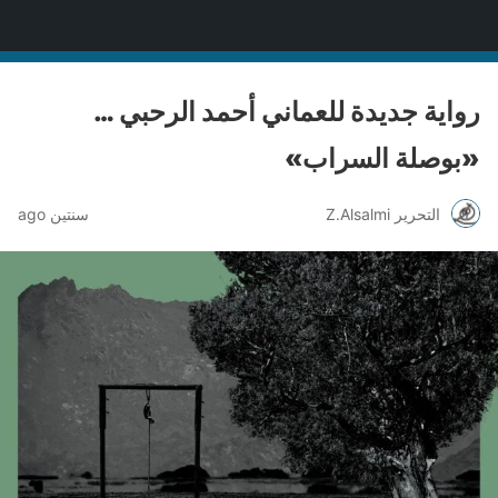
منصة قنّاص الثقافية
رواية جديدة للعماني أحمد الرحبي …
«بوصلة السراب»
التحرير Z.Alsalmi
سنتين ago