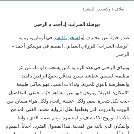
الغلاف (أوكسجين للنشر)
«
بوصلة السراب» لِـ أحمد م الرحبي
صدر حديثاً عن محترف
أوكسجين للنشر
في أونتاريو، رواية
“بوصلة السراب” للروائي العماني، المقيم في موسكو، أحمد م
الرحبي.
ويتبدّى الرحبي في هذه الرواية كمن يسحب دلوَ ماء من بئر
مظلمة، ليسقي عطشنا بسردٍ متدفّق يجمعُ الرقصَ بالقيد،
والغطرسة بالتوق للحرية، ونداءات الحب، فهو يحاكي طبيعة
“المكان/ القرية” ويتوغل فيها عبر مشاهد حيّة، تحتفي بالتفاصيل،
حيث لكل شجرة اسم، ولكل عشبة رائحة، ولكل هواء مساره بين
البيوت والدروب التي يقطعها بطل الرواية محمد، الفتى المدجج
بالأسئلة وروح الاكتشاف والمغامرة، رغم صمتهِ الذي يتواطأ
والمكان الذي يأتيه من المدينة. هذا الفضول المتردد أحياناً، المقدِم