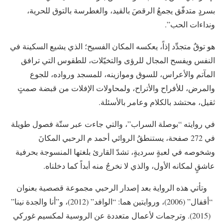
بسردٍ متدفّق يجمعُ الرقصَ بالقيد، والغطرسة بالتوق للحرية،
ونداءات الحب”.
هو توقٌ متجدِّد إذاً، يعكسه المكان الفسيح؛ الذي يشيع السكينة في
النفس ويفسح المجال للرؤى والتخيّلات، للطقوس التي ترافق
المآتم والأعراس، للسوق وموازينه، للمسجد ورواده، للجوع
والمرض، للأفراح والأتراح، ولمحاولات الإفلات من قبضة صمتٍ
ثقيل، محتشد بالكلام وعامر بالأسئلة.
في روايته “بوصلة السراب”، والتي جاءت عبر ستّة فصول طويلة
في 272 صفحة، يستنطقُ الروائي أحمد م الرحبي المكانَ
وشخوصه في لعبةٍ سرديةٍ، تشدّ القارئ بلغتها المنسوجة بحرفية
عاشقٍ لمكانه الأول، والذي لا نخرجُ منه أبداً كما دخلناه.
وتأتي هذه الرواية بعد إصدار الرحبي مجموعة قصصية بعنوان
“أقفال” (2006)، وروايتين هما: “الوافد” (2012)، و”أنا والجدة نينا”
(2015). وترجمات لأعمال متعددة عن الروسية لمكسيم غوركي