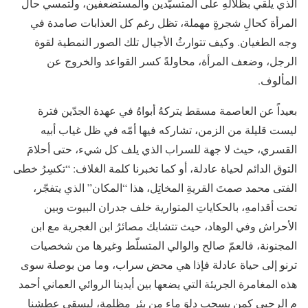
الذي يلقي بظلالهِ على المتسيّدين والمستضعفين، ولتمسي حال
المرأة كحالِ شجرةٍ مهملة، تظل رغم كل العذابات صامدة في
وجه الطغيان. وكيف تتوارثُ الأجيال تلك الصور النمطية لقوة
الرجل، وضعف المرأة، محاولةً كسر القواعد والخروج عن
المألوف.
بعيداً عن العاصمة مسقط يتركهُ أبواهُ في عهدة الجدّين فترة
ليست قليلة من الزمن، تشاركه فيها أمّه في ظل غياب أبيه
القسري، حيث لا جهة للسراب الذي يلف كل شيء، حتى أحلامَ
التوق الدائم لحياة عادلة، أو كما تخبرنا كلمة الغلاف: “تكسِرُ خطى
الفتى محمد صمتَ القريةِ المخاتِل، هذا “المكان” الذي يتفجّر،
تحت أقدامهِ، بالحكاياتِ المتوارية خلف جدران البيوت وبين
الأحراش وفي الوهاد، حيث تتشابك مصائرُ ابن الغجرية مع ابن
المجنونة، فالعمّ صالح والوالي المتسلّط وغيرها من شخصيات
ترنو إلى حياة عادلة فإذا هي محض سراب، وما من بوصلة سوى
هذه المغامرة الجريئة التي يضعها بين أيدينا الروائي العماني أحمد
م الرحبي كمن يسحب دلوَ ماء من بئر مظلمة، ليسقي عطشنا