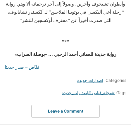
وأنطوان تشيخوف وآخرين، وصولاً إلى آخر ترجماته ألا وهي رواية
“رحلة أخي أليكسي في يوتوبيا الفلاحين” لـ ألكسندر تشايانوف،
التي صدرت أخيراً عن “محترف أوكسجين للنشر”
***
رواية جديدة للعماني أحمد الرحبي …
«
بوصلة السراب»
قنّاص – صدر حديثا
Categories:
اصدارات جديدة
Tags:
#مجلة_قناص #إصدارات_جديدة
Leave a Comment