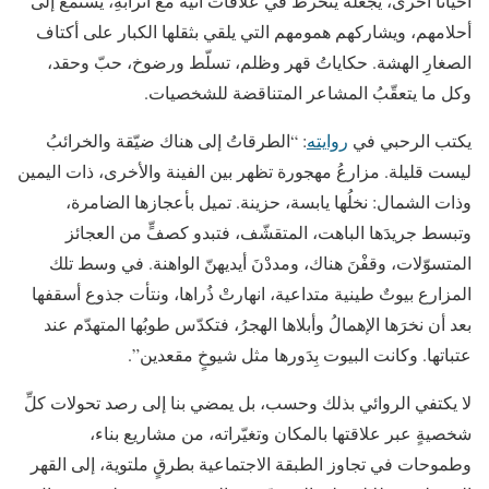
أحياناً أخرى، يجعله ينخرط في علاقات آنية مع أترابهِ، يستمع إلى
أحلامهم، ويشاركهم همومهم التي يلقي بثقلها الكبار على أكتاف
الصغارِ الهشة. حكاياتُ قهر وظلم، تسلّط ورضوخ، حبّ وحقد،
وكل ما يتعقّبُ المشاعر المتناقضة للشخصيات.
يكتب الرحبي في
روايته
: “الطرقاتُ إلى هناك ضيّقة والخرائبُ
ليست قليلة. مزارعُ مهجورة تظهر بين الفينة والأخرى، ذات اليمين
وذات الشمال: نخلُها يابسة، حزينة. تميل بأعجازها الضامرة،
وتبسط جريدَها الباهت، المتقشّف، فتبدو كصفٍّ من العجائز
المتسوّلات، وقفْنَ هناك، ومددْنَ أيديهنّ الواهنة. في وسط تلك
المزارع بيوتٌ طينية متداعية، انهارتْ ذُراها، ونتأت جذوع أسقفها
بعد أن نخرَها الإهمالُ وأبلاها الهجرُ، فتكدّس طوبُها المتهدّم عند
عتباتها. وكانت البيوت بِدَورها مثل شيوخٍ مقعدين”.
لا يكتفي الروائي بذلك وحسب، بل يمضي بنا إلى رصد تحولات كلِّ
شخصيةٍ عبر علاقتها بالمكان وتغيّراته، من مشاريع بناء،
وطموحات في تجاوز الطبقة الاجتماعية بطرقٍ ملتوية، إلى القهر