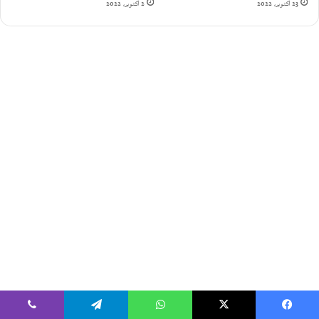
23 أكتوبر، 2022
2 أكتوبر، 2022
يسبوك
‫X
واتساب
تيلقرام
ڤايبر