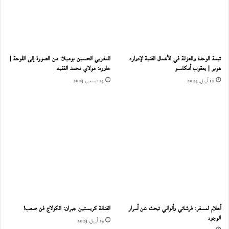
تيمة الوحدة والعزلة في الأعمال الفنية لإدوارد
المغربي الحسين بوميلا: من الصورة إلى اللوحة |
هوبر | يعقوب أمكاســو
حاوره: مولاي محمد الفقيه
12 أبريل، 2024
14 ديسمبر، 2023
أحلام لمسفر: فرشاتي وألواني تبحث عن أسرار
الفنانة كريستين جبران: الكولاج فن صعب!
الوجود
25 أبريل، 2023