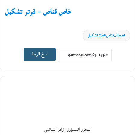
فوتوتشكيل
خاص قناص – فوتو تشكيل
20
مايو،
2026
ا
مجلة_قناص#فوتوتشكيل
ل
ك
ي
نسخ الرابط
ن
و
ن
ة
و
ج
د
ل
ي
ة
ا
ل
م
ا
المحرر المسؤول: زاهر السالمي
د