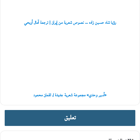
شعرية
ي
من
إيران
|
رؤيا شاه حسين زاده ... نصوص شعرية من إيران | ترجمة آمال أریحي
ترجمة
آمال
«أسير
أریحي
وحدي»
مجموعة
شعرية
جديدة
لِـ
لقمان
محمود
«أسير وحدي» مجموعة شعرية جديدة لِـ لقمان محمود
تعليق