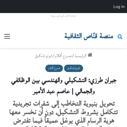
Log In
صفحة قنّاص في فيس بووك
منصة قنّاص الثقافية
بحث عن
القائ
الرئيسية
/
مسرح أفلام
/
فوتوتشكيل
فوتوتشكيل
مسرح أفلام
جبران طرزي: التشكيلي والهندسي بين الوظائفي
والجمالي | عاصم عبد الأمير
تحويل بنيوية التخاطب إلى شفرات تجريدية
تتكامل بشروط التشكيل، دون أن نخسر معها
هوية الرسام الذي يوغل عميقاً فيما تفترض