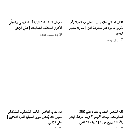
الفنان العراقي علاء بشير: نتعلم من الحياة ونُعيد
معرض الفنانة التشكيلية أسماء فيومي والتجلّي
تكوين ما نراه عبر منظومة الفن | حاوره: خضير
الأنثوي لمختلف الجماليّات | علي الرّاعي
الزيدي
24 ديسمبر، 2022
4 يناير، 2023
الفن الشعبي المصري يتمرد على ثقافة
من نهري العاصي والكبير الشمالي.. التشكيلي
الصالونات.. لوحات “ليسي” ترسم خرائط البشر
جميل قاشا يُفشي أسرار الحجارة للمرة الثلاثين |
والأمكنة بروح هزلية | شريف الشافعي
علي الرّاعي