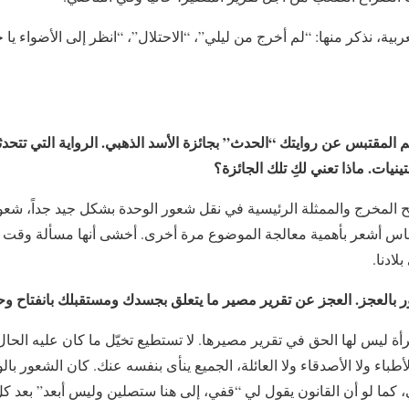
عربية، نذكر منها: “لم أخرج من ليلي”، “الاحتلال”، “انظر إلى الأضواء 
 المقتبس عن روايتك “الحدث” بجائزة الأسد الذهبي. الرواية التي تتحد
نيات. ماذا تعني لكِ تلك الجائزة؟
نجح المخرج والممثلة الرئيسية في نقل شعور الوحدة بشكل جيد جداً، ش
اس أشعر بأهمية معالجة الموضوع مرة أخرى. أخشى أنها مسألة وقت
لادنا.
ر بالعجز. العجز عن تقرير مصير ما يتعلق بجسدك ومستقبلك بانفتاح 
 ليس لها الحق في تقرير مصيرها. لا تستطيع تخيّل ما كان عليه الحال
لأطباء ولا الأصدقاء ولا العائلة، الجميع ينأى بنفسه عنك. كان الشعور بال
 كما لو أن القانون يقول لي “قفي، إلى هنا ستصلين وليس أبعد” بعد ك