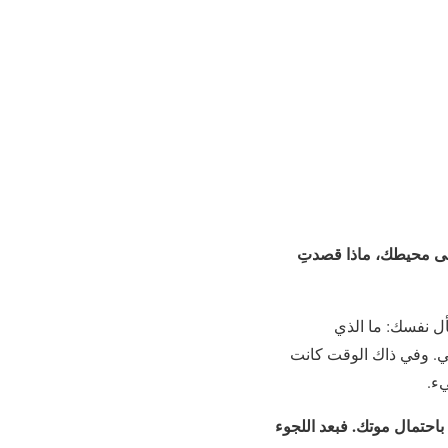
لى محيطك، ماذا قصدتِ
أل نفسك: ما الذي
. وفي ذاك الوقت كانت
يء.
باحتمال موتك. فبعد اللجوء