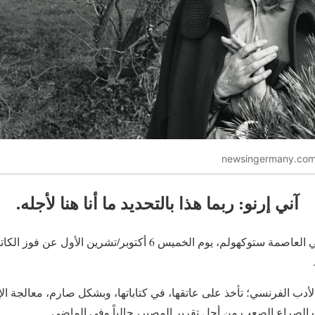
آني إرنو: ربما هذا بالتحديد ما أنا هنا لأجله.
أعلنت الأكاديمية السويدية في العاصمة ستوكهولم، يوم الخميس 6 أكتوبر
19) من أعمدة الأدب الفرنسي؛ تأخذ على عاتقها، في كتاباتها، وبشكل صارم، معالجة 
 الصراع الصعب من أجل تقرير المصير، حالياً وفي الماضي.