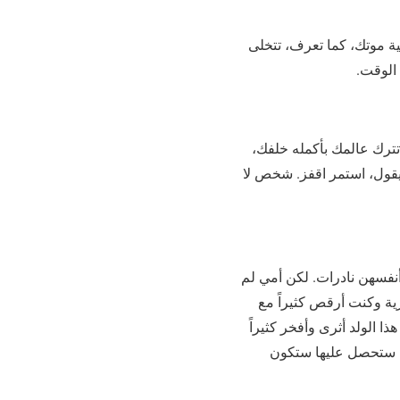
لية موتك، كما تعرف، تتخلى
 الوقت.
 تترك عالمك بأكمله خلفك،
يقول، استمر اقفز. شخص لا
 أنفسهن نادرات. لكن أمي لم
رية وكنت أرقص كثيراً مع
ا الولد أثرى وأفخر كثيراً
تي ستحصل عليها ستكون