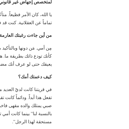
لمتخصص إجهاض غير قانوني، 
يا الله، كان الأمر فظيعاً. م
تماماً عن العقلانية. كنت قد
من أين جاءت رغبتك العارمة
مِن أمي. مَن دونها وبالتأكي
كأنك تودع ذاتك بطريقة ما. 
يعيقك حتى لو عرف أنك مضطر
كيف دعمتك أمك؟
في قريتنا كانت لديّ العديد 
تفعل هذا أبداً. ودائماً كان
صبي يمتلك والده مقهى فاخراً
بالنسبة لنا” بينما كانت أم
مستحقة لهذا الرجل”.