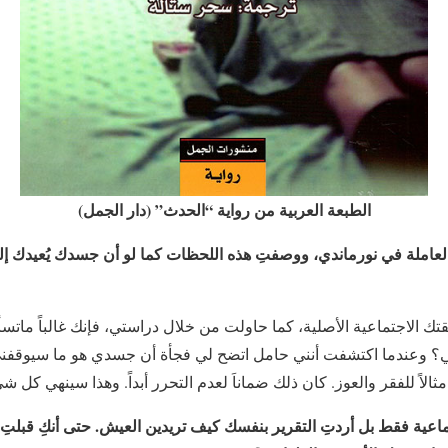
الطبعة العربية من رواية “الحدث” (دار الجمل)
العاملة في نورماندي، ووصفتِ هذه اللحظات كما لو أن جسدك يُعيدك إ
ك الاجتماعية الأصلية، كما حاولت من خلال دراستي، فإنك غالباً ماتس
؟ وعندما اكتشفت أنني حامل اتضح لي فجأة أن جسدي هو ما سيوقفني
ثالاً للفقر والعوز. كان ذلك ضماناَ لعدم التحرر أبداً. وهذا سينهي كل ش
اعية فقط بل أردتِ التقرير بنفسك كيف تريدين العيش. حتى أنكِ قبلتِ 