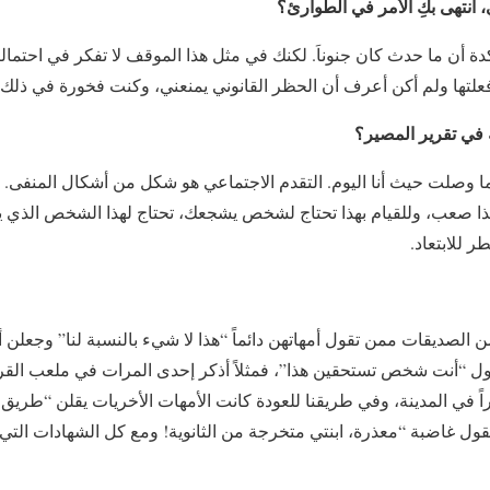
انتهى بكِ الأمر في الطوارئ؟
تأكدة أن ما حدث كان جنوناَ. لكنك في مثل هذا الموقف لا تفكر في احتما
 فعلتها ولم أكن أعرف أن الحظر القانوني يمنعني، وكنت فخورة في ذلك
 في تقرير المصير؟
د ما وصلت حيث أنا اليوم. التقدم الاجتماعي هو شكل من أشكال المنفى.
هذا صعب، وللقيام بهذا تحتاج لشخص يشجعك، تحتاج لهذا الشخص الذي 
 للابتعاد.
من الصديقات ممن تقول أمهاتهن دائماً “هذا لا شيء بالنسبة لنا” وجعلن
ت تقول “أنت شخص تستحقين هذا”، فمثلاً أذكر إحدى المرات في ملعب الق
 في المدينة، وفي طريقنا للعودة كانت الأمهات الأخريات يقلن “طريق هذ
ي تقول غاضبة “معذرة، ابنتي متخرجة من الثانوية! ومع كل الشهادات ال