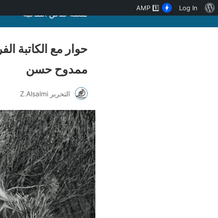
نبذة
AMP
1️⃣
Log In
منصة قنّاص الثقافية
عن
ووردبريس
ممدوح حسن
التحرير Z.Alsalmi