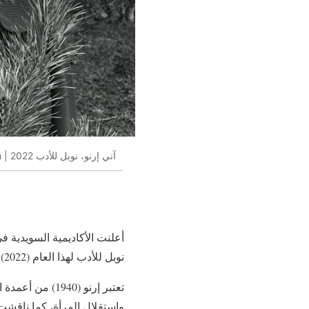
آني إرنو، نوبل للأدب 2022 | newsingermany.com
نوبل للأدب لهذا العام (2022).
تعتبر إرنو (40
واستقلال المرأة، كما ناقشت