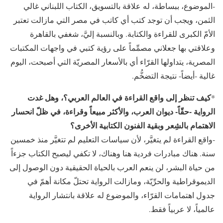
-الموضوع، ببساطة، له علاقة بالتسويق، الكتاب اللبناني غالي
الثمن، ويجب أن توجد كتب أي كاتب في مصر التي مازالت تعتبر
الأمّ الكبرى للقراءة والكتابة. وبالنسبة إليَّ، شغفي بالقاهرة
وعلاقتي بها جعلاني مصمِّماً على رؤية كتبي في واجهات المكتبات
المصرية، يتداولها القرّاء أي بالأسعار المصريّة التي أصبحت، اليوم
غالية -أيضاً- نتيجة التضخُّم.
كيف تنظر إلى واقع القراءة في العالم العربي؟، وهل غدت
*
الرواية -حقّاً- ديوان العرب، والأكثر مبيعاً وقراءة، في ظلّ انحسار
الاهتمام بالشِعر وبقية الفنون الكتابية الأخرى؟
-واقع القراءة لم يتغيَّر، لأن سياسات التعليم لم تتغيَّر منذ خمسين
سنة. هناك مبادرات فردية هنا وهناك، لا تكفي ليصبح الكتاب جزءاً
من حياة البشر، لن ينعم العرب بالحياة الحقيقية دون الوصول إلى
الديموقراطية والحرِّيّة، ومازالت الرواية تحتلّ مكانة أهمّ في
جدول اهتمامات القرّاء، والموضوع له علاقة بانتشار الرواية
عالمياً، لا عربياً فقط.