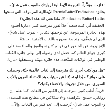
فازت، مؤخَّراً، الترجمة الإيطالية لروايتك «الموت عمل شاقّ»
*
بجائزة PremioLattesTraduzione الإيطالية المرموقة، التي تمنحها
Fondazione Bottari Lattes، ماذا تعني لك هذه الجائزة؟
-الحقيقة أني كنت سعيداً جدّاً لفوز مترجمة كتبي «ماريا أفينو»
بهذه الجائزة المرموقة، عن ترجمتها لكتابي «الموت عمل شاقّ»
الذي لم يتوقَّف، منذ بدء صدوره باللغات الأجنبية، خاصّةً
الإنجليزية، عن الحضور في قوائم كثيرة، والفوز والمنافسة على
كبرى جوائز العالم كما حصل لدى وصوله إلى نهائي جائزة الكتاب
الوطني في الولايات المتَّحدة. هذه جائزة مهمّة وتستحقّها «ماريا.
هل من كتب أخرى لك مترجمة إلى لغات عالمية حيّة، وحصلت
*
على جوائز؟ حبّذا لو تحدِّثنا عن حيثيات هذ الاحتفاء الغربي بالأدب
السوري، من خلال تجربتك والاحتفاء بكتبك؟
-قريباً، أغلب كتبي مترجمة إلى الكثير من اللغات. كما تعلم، إن
رواياتي: «مديح الكراهية» و«لا سكاكين في مطابخ هذه المدينة»،
و«الموت عمل شاقّ» تُرجمِت إلى عدد كبير من اللغات. والآن،