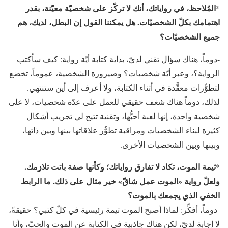
المُلاحظ، في رواياتك، أنك لا تركّز على شخصيّة معيّنة، بقدر
*
اهتمامك بكلّ الشخصيّات. هل يمكننا القول إن البطل، لديك، هم
جميع الشخصيّات؟
-دوماً، هناك سؤال تقني لديّ، بداية كتابة أيّة رواية: كيف سأكتب
الرواية؟، وعبر أيّة شخصيات؟ وصيرورة الشخصية، عموماً، تخضع
لتطوُّرات معقَّدة في أثناء الكتابة، ولا أعرف إلى أين ستنتهي.
لذلك، دوماً هناك شغف حقيقي للعمل على عدّة شخصيات، لا على
شخصية واحدة، إنها لعبة أحبُّها، وتقنية تتيح لي تجريب أشكال
كثيرة لبناء الشخصيات ومراقبة تطوُّر علاقاتها بينها وبين ذاتها،
وبينها وبين الشخصيات الأخرى.
ثيمة الموت، تكاد لا تفارق رواياتك؛ وكأنها صفة باتت تلازمك.
*
ولعلّ رواية «الموت عمل شاقّ» خير مثال على ذلك. ما الرابط
الخفي الذي يجمعك بالموت؟
-دوماً، أفكِّر: لماذا أصبح الموت تيمة رئيسية في كلّ كتبي؟ حقيقةً،
لا إجابة لديّ، لكن هناك جاذبية في الكتابة عن الموت والحبّ، وأنا