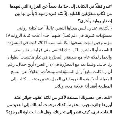
تبدو مُقلّاً في الكتابة، إلى حدّ ما، بعيداً عن الغزارة التي نعهدها
*
من كُتّاب متفرّغين للكتابة، إذْ ثمّة فترة زمنية لا بأس بها بين
إصدار رواية وأخرى؟
-الكتابة، عندي، ليس معناها النشر. غالباً، أعيد كتابة روايتي
بمسوَّدات كثيرة: في «لم يُصَلّ عليهم أحد» أعدت كتابة الرواية 19
مرّة، وحين انتهت نسختها الكاملة، سنة 2017، كنت في المسوَّدة
التاسعة أو العاشرة، لكن ذلك اقتضى مني قرابة سنة ونصف،
والعمل لمدّة عام مع صديقتي المحرِّرة في (دار هاتشيت أنطوان)
رنا حايك، وفيما بعد مع المحرِّرة في (دار العين) أريج جمال، رغم
أن رنا كانت تتابع أوائل المسوَّدات، ونتحدَّث، مطوَّلاً، عن النسخ
المقبلة. أحبّ هذه الطريقة في العمل، فحين يذهب الكتاب إلى
المطبعة أفقد أيَّة علاقة معه، وللأبد.
*نلت، في مسيرتك الممتدة لأكثر من ثلاثة عقود، جوائز عدّة،
أبرزها جائزة نجيب محفوظ. كذلك ترجمت أعمالك إلى العديد من
اللغات. ترى، كيف تنظر إلى تجربتك، وهل نلت الحفاوة المرجوّة؟