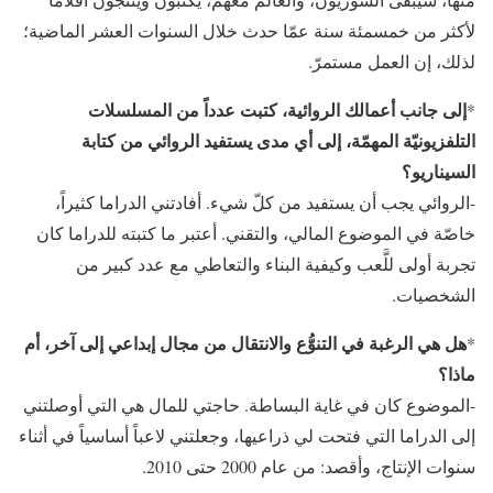
لأكثر من خمسمئة سنة عمّا حدث خلال السنوات العشر الماضية؛
لذلك، إن العمل مستمرّ.
إلى جانب أعمالك الروائية، كتبت عدداً من المسلسلات
*
التلفزيونيّة المهمّة، إلى أي مدى يستفيد الروائي من كتابة
السيناريو؟
-الروائي يجب أن يستفيد من كلّ شيء. أفادتني الدراما كثيراً،
خاصّة في الموضوع المالي، والتقني. أعتبر ما كتبته للدراما كان
تجربة أولى للَّعب وكيفية البناء والتعاطي مع عدد كبير من
الشخصيات.
هل هي الرغبة في التنوُّع والانتقال من مجال إبداعي إلى آخر، أم
*
ماذا؟
-الموضوع كان في غاية البساطة. حاجتي للمال هي التي أوصلتني
إلى الدراما التي فتحت لي ذراعيها، وجعلتني لاعباً أساسياً في أثناء
سنوات الإنتاج، وأقصد: من عام 2000 حتى 2010.