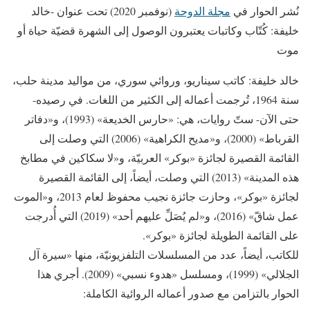
نُشر الحوار في
مجلة الدوحة
(نوفمبر 2020) تحت عنوان -خالد
خليفة: كُتّاب وكاتبات يعتبرون الوصول إلى الشهرة قضيّة حياة أو
موت
خالد خليفة: كاتب سيناريو، وروائي سوري، من مواليد مدينة حلب،
سنة 1964، تُرجمت أعماله إلى الكثير من اللغات. في رصيده-
حتى الآن- ستّ روايات، هي: «حارس الخديعة» (1993)، و«دفاتر
القرباط» (2000)، و«مديح الكراهية» (2006) التي وصلت إلى
القائمة القصيرة لجائزة «بوكر» العربيّة، و«لا سكاكين في مطابخ
هذه المدينة» (2013) التي وصلت، أيضاً، إلى القائمة القصيرة
لجائزة «بوكر»، وحازت جائزة نجيب محفوظ لعام 2013، و«الموت
عمل شاقّ» (2016)، و«لم يُصَلِّ عليهم أحد» (2019) التي أُدرجت
على القائمة الطويلة لجائزة «بوكر».
للكاتب، أيضاً، عدد من المسلسلات التلفزيونيّة، منها «سيرة آل
الجلالي» (1999)، ومسلسل «هدوء نسبي» (2009). أجري هذا
الحوار بالتزامن مع صدور أعماله الروائية الكاملة: