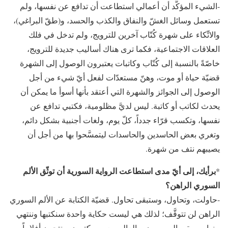
-الشيء المؤكَّد أن أعمالي استطاعت أن تدافع عن نفسها، ولم
تستعمل وسائل الغشّ والنفاق والكذب والحسد، و(طقّ البراغي)،
والاتِّكاء على شهرة كُتّاب آخرين للترويج، ولم تدخل في فلك
العلاقات الاجتماعية، فكما ترى هناك أساليب جديدة للترويج،
خاصّةً بالنسبة إلى كُتّاب وكاتبات يعتبرون الوصول إلى الشهرة
قضيّة حياة أو موت، وهنّ مستعدّات لفعل أيّ شيء من أجل
الوصول إلى الجوائز والشهرة التي أعتقد بأنها أسوأ ما يمكن أن
يحدث لكاتب أو كاتبة. ليس لديَّ مظلومية، فكتبي تدافع عن
نفسها، وتكسب قرّاء جدداً، كلّ يوم، ولغات أجنبية بشكل دائم،
وتغري بعض الحاسدين والحاسدات ليتمسَّحوا بها من أجل أن
يصيبهم نتف من شهرة.
برأيك، إلى أيّ مدى استطاعت الرواية السورية أن توثّق الألم
*
السوري الراهن؟
-حاولت، وتحاول، وستبقى تحاول. قضيّة الكتابة عن الألم السوري
الراهن لن تتوقَّف؛ لذلك هي ليست حكاية واحدة سنكتبها وننتهي
منها، سيبقى السوريون، والعالم معهم، يكتبون وينتجون أفلاماً