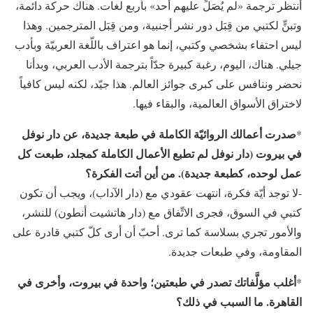
أنتظر ترجمة «لم يُصَلِّ عليهم أحد» بأربع لغات. هناك حركة دائمة،
وتبنٍّ لكتبي من قِبَل دور نشر أجنبية، ومن قِبَل المترجمين. وهذا
ليس احتفاء بشخصي وكتبي، إنما هو اعتراف باللّغة العربيّة وبأدب
جيلي. هناك، اليوم، رغبة كبيرة جدّاً بترجمة الأدب العربي، وبدأنا
نحضر وننافس على كبرى جوائز العالم. هذا جيّد، لكنه ليس كافياً
لاختراق الأسواق العالمية، والبقاء فيها.
صدرت أعمالك الروائيّة الكاملة في طبعة جديدة، عن دار نوفل
*
في بيروت (دار نوفل لم تطبع الأعمال الكاملة كمجلد، طبعت كل
عمل لوحده، كطبعة جديدة). من أين أتت الفكرة؟
-لا توجد أيّة فكرة، انتهت عقودي مع (دار الآداب)، ويجب أن تكون
كتبي في السوق، فجرى الاتِّفاق مع (دار هاتشيت أنطون) للنشر،
والأمور تجري بسلاسة كما ترى. أحبّ أن أرى كلّ كتبي قادرة على
المقاومة، وفي طبعات جديدة.
أغلب مؤلَّفاتك تصدر في طبعتين؛ واحدة في بيروت، وأخرى في
*
القاهرة. ما السبب في ذلك؟