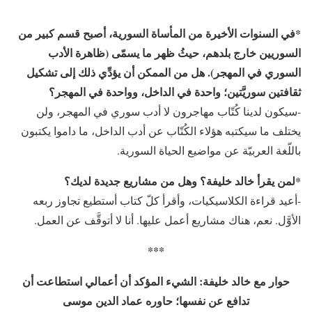
*في السنوات الأخيرة من المأساة السورية، أصبح قسم كبير من
السوريين خارج بلدهم، حيثُ ظهر ما يسمّى (ظاهرة الأدب
السوري في المهجر). هل من الممكن أن يؤدِّي ذلك إلى تشكيل
ثقافتين سوريَّتين؛ واحدة في الداخل، وواحدة في المهجر؟
-سيكون لدينا كُتّاب مهاجرون لا أدب سوري في المهجر، ولن
يختلف ما سيكتبه هؤلاء الكُتّاب عن أدب الداخل، ما داموا يكتبون
باللّغة العربيّة عن مواضيع الحياة السورية.
*لمن يقرأ خالد خليفة؟ وهل من مشاريع جديدة لديك؟
-أعيد قراءة الكلاسيكيات، وأقرأ كلّ كتاب أستطيع تجاوز ربعه
الأوَّل. نعم، هناك مشاريع أعمل عليها. أنا لا أتوقَّف عن العمل.
***
حوار مع خالد خليفة: الشيء المؤكد أن أعمالي استطاعت أن
تدافع عن نفسها؛ حاوره عماد الدين موسى