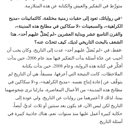
متورِّط في التفكير والعيش والكتابة عن هذه المتلازمة.
في رواياتك، تعود إلى حقبات زمنية مختلفة، كالثمانينات «مديح
*
الكراهية»، والسبعينات «لا سكاكين في مطابخ هذه المدينة»،
والقرن التاسع عشر وبداية العشرين «لم يُصَلِّ عليهم أحد». هذا
الشغف بالبحث التاريخي لديك، كيف تتحدّث عنه؟
-فقط، في «لم يُصَلِّ عليهم أحد» عدت إلى التاريخ، وكان يجب أن
أجيب عن عدّة أسئلة بدأت التفكير فيها منذ عام 2006، حين بدأت
أفكِّر في كتابة هذه الرواية، وعام 2008، حين بدأت بكتابة
الملاحظات، كانت النتيجة التي أعرفها، مسبقاً، هي أن التاريخ لم
يتوقَّف عن إعادة إنتاج نفسه. «مديح الكراهية»، و«لا سكاكين في
مطابخ هذه المدينة» من الأعمال المعاصرة، مازلنا نرى شخوصهما
بيننا، لذلك لا أعتبرهما من روايات عن التاريخ، ولي عودة إلى
التاريخ لكن ليس الآن، قد يكون بعد سنتين أو ثلاث. لديَّ، أيضاً،
حكاية كبيرة أعمل عليها منذ سنوات. نعم، هناك جاذبية كبيرة في
أسئلة التاريخ.