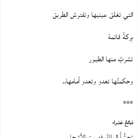
التي تغلق عينيها وتفترش الطريق
بِركةً قاتمة
تشربُ منها الطيور
وحكمتُها تعدو وتعدو أمامها..
***
ذبائحُ خضراء
تجشَّأَ الملكُ فهربت الأشجار..