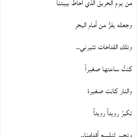
من يوم الحريق الذي أحاط ببيتنا
وجعله يفرُّ من أمام البحر
وتلك القداحات تثيرني..
كنتُ ساعتها صغيراً
والنار كانت صغيرة
تكبرُ رويداً رويداً
وتحبو لتلسع أقدامنا..