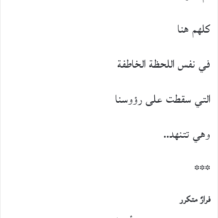
كلهم هنا
في نفس اللحظة الخاطفة
التي سقطت على رؤوسنا
وهي تتنهد..
***
فرارٌ متكرر