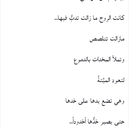
كانت الروح ما زالت تدبُّ فيها..
مازالت تتلصص
وتملأ المخدات بالدموع
لتعود الميِّتةُ
وهي تضع يدها على خدها
حتى يصير خدُّها أخدوداً..