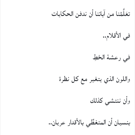
تعَلَّمْنا من آبائنا أن ندفن الحكايات
في الأقلام..
في رعشة الخطِ
واللون الذي يتغير مع كل نظرة
وأن ننتشي كذلك
بنسيان أن المتغطِّي بالأقدار عريان..