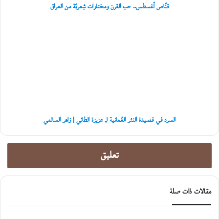
تُ
قنّاص أغسطس.. حب القرن ومختارات شِعريّة من العراق
ه
ا
السرد
ل
في
أ
قصيدة
و
النثر
ل
العُمانية
ى
لـِ
عزيزة
الطائي
|
زاهر
السرد في قصيدة النثر العُمانية لـِ عزيزة الطائي | زاهر السالمي
السالمي
تعليق
مقالات ذات صلة