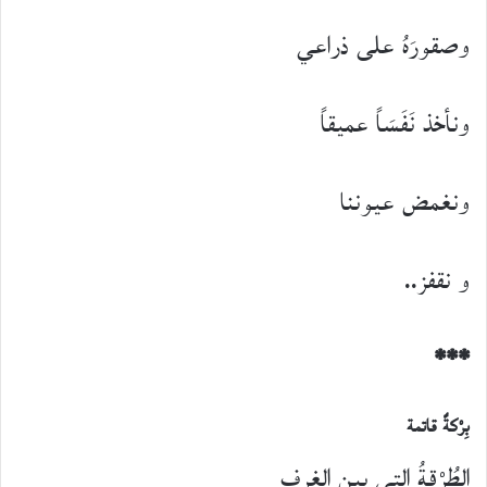
وصقورَهُ على ذراعي
ونأخذ نَفَسَاً عميقاً
ونغمض عيوننا
و نقفز..
***
بِرْكةٌ قاتمة
الطُرْقةُ التي بين الغرف