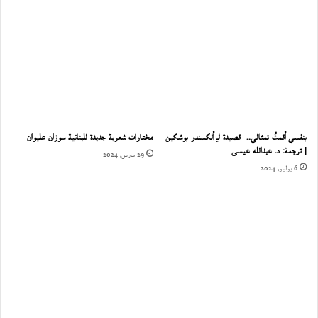
بنفسي أقمتُ تمثالي.. قصيدة لـِ ألكسندر بوشكين
مختارات شعرية جديدة للبنانية سوزان عليوان
| ترجمة: د. عبدالله عيسى
29 مارس، 2024
6 يوليو، 2024