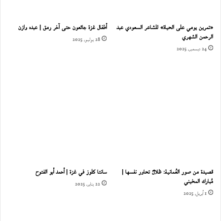
«تمرين يومي على الحياة» للشاعر السعودي عبد
أطفال غزة جائعون حتى آخر رمق | عبده وازن
الرحمن الشهري
28 يوليو، 2025
24 ديسمبر، 2025
قصيدة من صور العُمانية: ظلالٌ تحاور نفسها |
سانتا كلوز في غزة | أحمد أبو الفتوح
مُبارك المخيني
22 يناير، 2025
1 أبريل، 2025