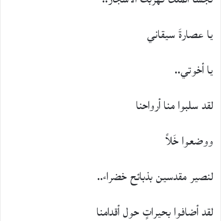
يا عصارةَ سيقاني
يا أخوتي..
لقد سلبوا منا أرواحنا
ووضعوا خَلاً
لنصير مقدسين بذبائح خضراء..
لقد أضافوا بحيراتٍ حول أقدامنا