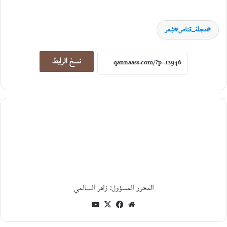
مجلة_قناص#شِعر
نسخ الرابط
سِيَر ورحلات
5
أغسطس،
2026
ا
ل
ر
ح
ل
ة
أ
ي
المحرر المسؤول: زاهر السالمي
ن
موقع
فيسبوك
‫X
‫YouTube
م
ع
الويب
م