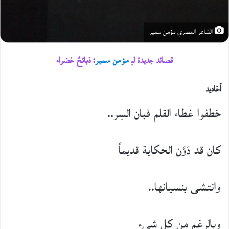
الشاعر المصري مؤمن سمير
قصائد جديدة لـِ
مؤمن سمير
: ذبائحُ خضراء
أخاديد
خطفوا غطاء القلم فبان السِر..
كان قد دَوَّن الحكاية قديماً
وانتشى بنسيانها..
وبالرغم من كل شيء