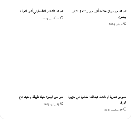
قصائد من ديوان «كلمة أكبر من بيت» لِـ عبّاس
قصائد للشاعر الفلسطيني أنس العيلة
بيضون
20 أكتوبر، 2023
4 يناير، 2024
نصوص شعرية لـِ دلشاد عبدالله: مغامرة في جزيرة
نص من اليمن: حياة طويلة لِـ عبده تاج
الورق
13 يوليو، 2023
27 سبتمبر، 2023