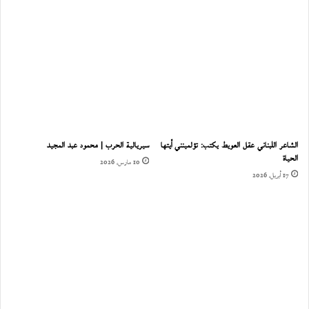
الشاعر اللبناني عقل العويط يكتب: تؤلمينني أيتها
سيريالية الحرب | محمود عبد المجيد
الحياة
10 مارس، 2026
17 أبريل، 2026