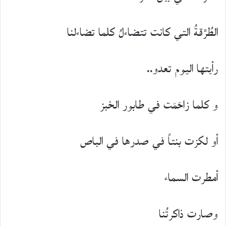
الطُرْقةُ التي كانت تتضاءلُ كلما تضاءلنا
رأيتها اليوم تعدو..
و كلما زاحَمَت في طابور الخبز
أو لكزت بنتاً في صدرها في الباص
أمطرت السماء
وصارت ذاكرتُنا