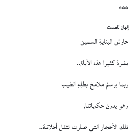
***
إلهان للصمت
حارسُ البنايةِ السمين
يشردُ كثيرا هذه الأيامً..
ربما يرسمُ ملامحَ بطلِهِ الطيب
وهو يدون حكاياتنا،
تلك الأحجار التي صارت تثقل أحلامَهُ..