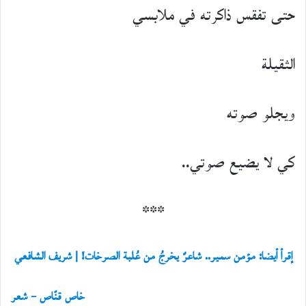
حتى تفقس ذاكرته في ملابسي
الثقيلة
ويجلو صوته
كي لا يضيع صوتي..
***
إقرأ أيضا: مؤمن سمير.. شاعرٌ يخرجُ من عُلبة الصرخات! | شريف الشافعي
خاص قنّاص – شعر