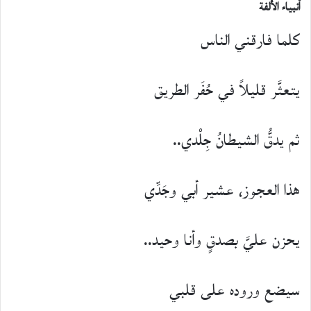
أنبياء الألفة
كلما فارقني الناس
يتعثَّر قليلاً في حُفَر الطريق
ثم يدقُّ الشيطانُ جِلْدي..
هذا العجوز، عشير أبي وجَدِّي
يحزن عليَّ بصدقٍ وأنا وحيد..
سيضع وروده على قلبي