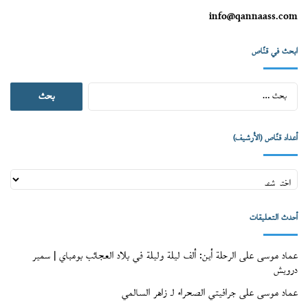
info@qannaass.com
ابحث في قنّاص
البحث
عن:
أعداد قنّاص (الأرشيف)
أعداد
قنّاص
(الأرشيف)
أحدث التعليقات
عماد موسى
على
الرحلة أين: ألف ليلة وليلة في بلاد العجائب بومباي | سمير
درويش
عماد موسى
على
جرافيتي الصحراء لـ زاهر السالمي