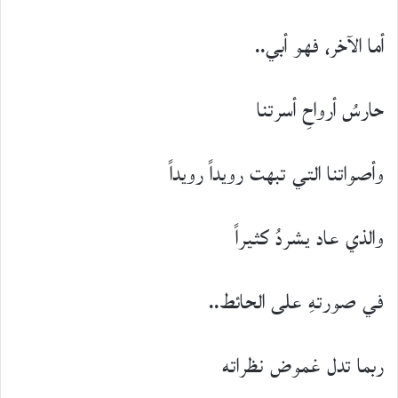
أما الآخر، فهو أبي..
حارسُ أرواحِ أسرتنا
وأصواتنا التي تبهت رويداً رويداً
والذي عاد يشردُ كثيراً
في صورتهِ على الحائط..
ربما تدل غموض نظراته