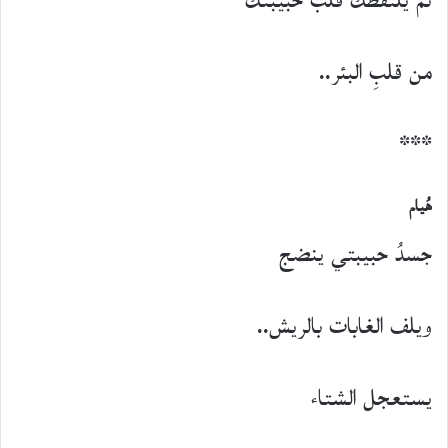
ثم يلتقطكَ قلبُ حبيبتكَ
من قلبِ البئر..
***
هُيام
جسدُ حبيبتي ينضج
ويلف الغابات بالريش..
يستعجل الشتاء