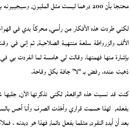
محتجا بأن 200 درهما ليست مثل المليون، وسيجيبونه بأن من يرجع القليل سيرجع لا محالة الكثير. ومن يسرق درهما يمكن أن يسرق ألف درهم أيضا.
لكني طردت هذه الأفكار من رأسي، محركاً يدي في الهواء
الألف والزرواطة سلعة منتهية الصلاحية، ثم إني في وق
بإشارة منها فهمتها. وقالت لي هامسة لما انفردت بي ف
ذهبت عنده. رفض بـ “لا” جافة بكل وقاحة.
كنت قد نسيت هذه الواقعة، لكني تذكرتها الآن، جلبها شي
يفعله، لهذا حسمت قراري وأخذت الصرف وأنا أحس بالسعا
بعد أن أبدد النقود، مثلما يفعل دائما، فهذا هو ديدنه .