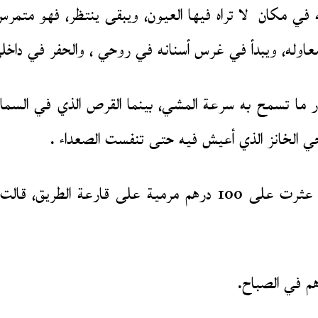
 في مكان لا تراه فيها العيون، ويبقى ينتظر، فهو متمرس 
وله، ويبدأ في غرس أسنانه في روحي ، والحفر في داخلي
ما تسمح به سرعة المشي، بينما القرص الذي في السماء
لحي الخانز الذي أعيش فيه حتى تنفست الصعداء .
وصلت الى المنزل أعطيت لأمي 50 درهما، متعللا بأني عثرت على 
رهم في الصباح.