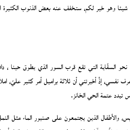
 شيئا وهو خير لكم، ستخفف عنه بعض الذنوب الكثيرة ال
السقّاية التي تقع قرب السور الذي يطوق حينا ، دافعاً
 نفسي، إذْ أخبرتني أن ثلاثة براميل أمر كثير عليّ، امل
س تبدد عتمة الحي الخانز.
ابس، والأطفال الذين يجتمعون على صنبور الماء مثل النم