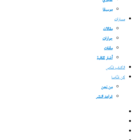
غاليري
موسيقا
مسارات
مقالات
حوارات
ملفات
أخبار ثقافية
الكتاب قنّاص
كن قنّاصا
من نحن
قواعد النشر
فيسبوك
‫X
‫YouTube