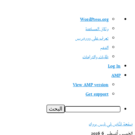
نبذة
WordPress.org
عن
وثائق المساعدة
ووردبريس
تعرف على ووردبريس
الدعم
طلبات واقتراحات
Log In
AMP
View AMP version
Get support
البحث
صفحة قنّاص في فيس بووك
الخميس, أغسطس 6 2026