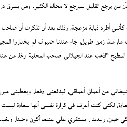
 كأنني أطرد ذبابة مزعجة، وذلك بعد أن تذكرت أن صاحب ا
ت ما، منذ زمن طويل، جاء عندنا ضيوف لم يختاروا المجي
ي المطبخ “اذهب عند الجيلالي صاحب المحلبة وخذ من عن
طاني من أعماق أعماقي، ليدفعني دفعا، ويعطيني مبرراً ل
دة، لكني كنت أعرف في قرارة نفسي أنها سعادة ليست تام
 فملاكي جبان، رعديد ، يستقوي علي عندما أكون وحيدا، و