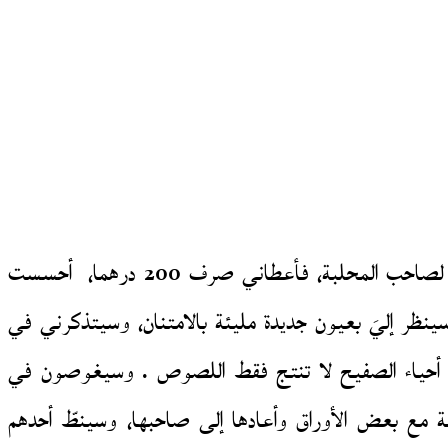
بعد أن أنهيت تناول فطوري في “المحلبة” وضعت يدي في جيبي وسحبت ورقة نقدية من فئة 20 درهما، مددتها لصاحب المحلبة، فأعطاني صرف 200 درهما، أحسست
ظر إليَ بعيون جديدة مليئة بالامتنان، وسيتذكرني في
وأن أحياء الصفيح لا تنتج فقط اللصوص . وسيغوصون في
مع بعض الأوراق وأعادها إلى صاحبها، وسينطّ أحدهم