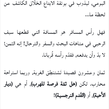
اليومي، ليذوب في بوتقة الابداع الخلّاق الكاشف عن
لحظة ما…
فهل رأس المسافر هو المسافة التي قطعها سيف
الرحبي في متاهات البحث والسفر والترحال! إنه الثمن؛
لا بدّ وأن يدفعه، فقدّم رأسه قُربانا.
ثمان وعشرون قصيدة تَسْتنطِق الغربة، وربما استراحة
محارب. لكن
(هل ثمّة فرصة للهرب)
، أم هي
(ديار
الأحبة)
، أو
(القَدم النرجسية)
!