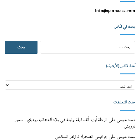
info@qannaass.com
ابحث في قنّاص
البحث
عن:
أعداد قنّاص (الأرشيف)
أعداد
قنّاص
(الأرشيف)
أحدث التعليقات
عماد موسى
على
الرحلة أين: ألف ليلة وليلة في بلاد العجائب بومباي | سمير
درويش
عماد موسى
على
جرافيتي الصحراء لـ زاهر السالمي