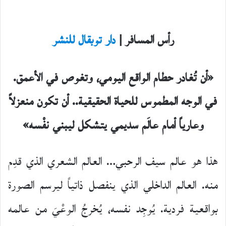
رأس المسافر |
دار توبقال للنشر
«أن تُغادر حطام الواقع اليومي، وتغوص في الأعمق.
في الوجه المطموس للحياة الحقيقية.. أن تكون منعزلاً
وعارياً أمام عالَم سديمي يتشكل ليبني نفْسه»
هذا هو عالم سيف الرحبي… العالم الشعري الذي قدِم
منه. العالم الداخلي الذي ينفصل ذاتياً ليرسم الصورة
بواقعية فردية. يُوجِد نفسه، يُخرجُ الوعْيَ من عالمه