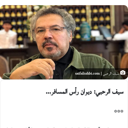
على
X
سيف الرحبي | saifalrahbi.com
سيف الرحبي: ديوان رأس المسافر…
***