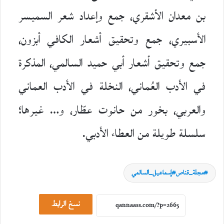
بن معدان الأشقري، جمع وإعداد شعر السميسر
الأسبيري، جمع وتحقيق أشعار الكافي أبزون،
جمع وتحقيق أشعار أبي حميد السالمي، المذكرة
في الأدب العُماني، النخلة في الأدب العماني
والعربي، بخور من حانوت عطّار، و… غيرها؛
سلسلة طويلة من العطاء الأدبي.
حوارات
مجلة_قناص#إسماعيل_السالمي
23
يوليو،
نسخ الرابط
2026
ح