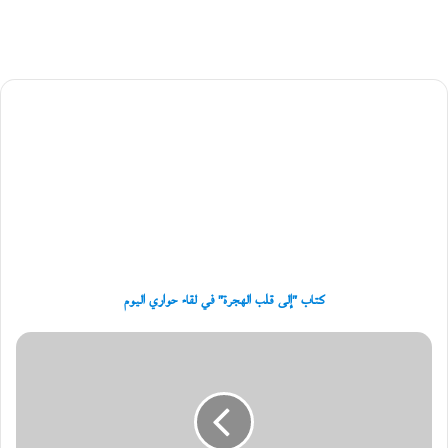
ج
ب
ع
ي
ت
كتاب
ي
"إلى
و
ر
قلب
و
الهجرة"
ا
في
ي
لقاء
ت
حواري
ه
اليوم
«
ل
ا
كتاب "إلى قلب الهجرة" في لقاء حواري اليوم
ب
ر
دراما
ي
رمضان
د
المصرية
إ
-1:
ل
ضحك
ى
وجد