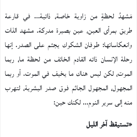
مَشهدُ لحظةٍ من زاوية خاصة، ذاتية… في قارعة
طريق بمرأى العين، عين بصيرة مدركة. مشهد الذات
وانعكاساتها: طوفان الشكوك يجثم على الصدر. إنها
رحلة الإنسان ذاته القادم الخائف من لحظة ما، ربما
الموت، لكن ليس هناك ما يخيف في الموت. أو ربما
المجهول، المجهول الجاثم فوق صدر البشرية، لتهرب
منه إلى سرير النوم… لكنك حين:
«تستيقظ آخر الليل