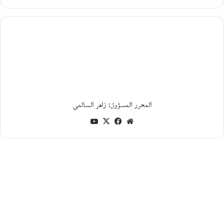
و
ا
ر
م
ع
ا
ل
ك
ا
ت
ب
المحرر المسؤول: زاهر السالمي
ا
ل
موقع
فيسبوك
‫X
‫YouTube
ف
الويب
ل
س
ط
ي
ن
ي
م
ح
م
د