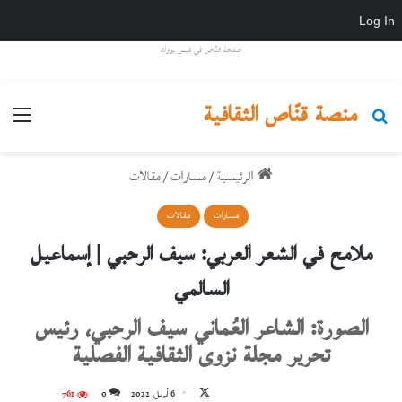
Log In
صفحة قنّاص في فيس بووك
منصة قنّاص الثقافية
بحث عن
القائ
الرئيسية
/
مسارات
/
مقالات
مسارات
مقالات
ملامح في الشعر العربي: سيف الرحبي | إسماعيل
السالمي
الصورة: الشاعر العُماني سيف الرحبي، رئيس
تحرير مجلة نزوى الثقافية الفصلية
تابع
6 أبريل، 2022
0
761