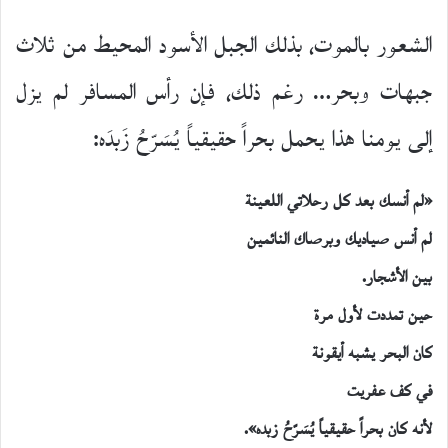
الشعور بالموت، بذلك الجبل الأسود المحيط من ثلاث
جبهات وبحر… رغم ذلك، فإن رأس المسافر لم يزل
إلى يومنا هذا يحمل بحراً حقيقياً يُسَرّحُ زَبدَه:
«
لم أنسك بعد كل رحلاتي اللعينة
لم أنس صياديك وبرصاك النائمين
بين الأشجار.
حين تمددت لأول مرة
كان البحر يشبه أيقونة
في كف عفريت
لأنه كان بحراً حقيقياً يُسَرّحُ زبده
».