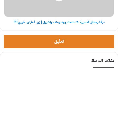
غ
وعنف
زّ
وتشويق
ة
|
»
زين
دراما رمضان المصرية -1: ضحك وجد وعنف وتشويق | زين العابدين خيري￼
العابدين
خيري
￼
تعليق
مقالات ذات صلة