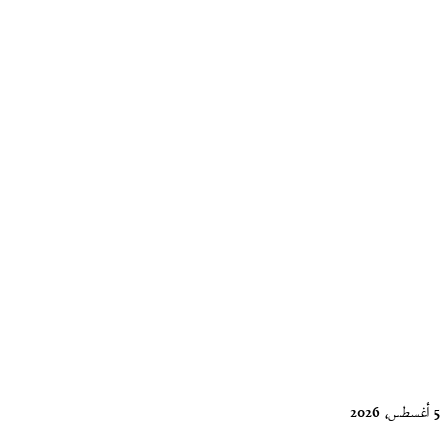
الحياة سباقا
تخسره قبل
أن تركض
جُذْمور الشعر
23 مايو، 2026
جرافيتي
الصحراء لـ
زاهر السالمي
5 أغسطس، 2026