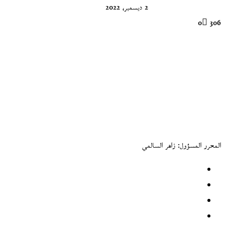
2 ديسمبر، 2022
0
306
المحرر المسؤول: زاهر السالمي
موقع
الويب
فيسبوك
‫X
‫YouTube