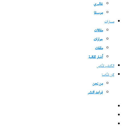
غاليري
موسيقا
مسارات
مقالات
حوارات
ملفات
أخبار ثقافية
الكتاب قنّاص
كن قنّاصا
من نحن
قواعد النشر
فيسبوك
‫X
‫YouTube