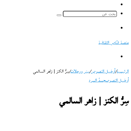
ملخص
الموقع
بحث
RSS
عن
القائمة
منصة قنّاص الثقافية
بحث
عن
الرئيسية
/
أرخبيل النصوص
/
سِيَر ورحلات
/
سِرُّ الكنز | زاهر السالمي
أرخبيل النصوص
جسدُ السرد
سِرُّ الكنز | زاهر السالمي
تابع