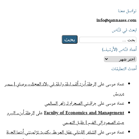
تواصل معنا
info@qannaass.com
ابحث في قنّاص
البحث
عن:
أعداد قنّاص (الأرشيف)
أعداد
قنّاص
أحدث التعليقات
(الأرشيف)
عماد موسى
على
الرحلة أين: ألف ليلة وليلة في بلاد العجائب بومباي | سمير
درويش
عماد موسى
على
جرافيتي الصحراء لـ زاهر السالمي
Faculty of Economics and Management
على
الرحلة أين.. البيرو
حيث الصعود إلى الغيم | خليل النعيمي
عماد موسى
على
الشاعر اللبناني عقل العويط يكتب: تؤلمينني أيتها الحياة