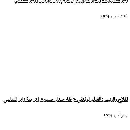
زاهر الغافري.. هل خبرٌ قديمٌ رحيلُ غريبٍ بين نهرين؟ | زاهر السالمي
16 ديسمبر، 2024
الفلاح والرئيس: الفيلم الوثائقي «إخفاء صدام حسين» | ترجمة زاهر السالمي
7 نوفمبر، 2024