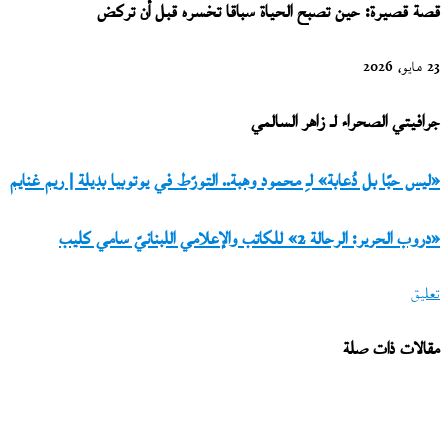
قصة قصيرة: حين تصبح الحياة سباقا تخسره قبل أن تركض
23 مايو، 2026
جرافيتي الصحراء لـ زاهر السالمي
«ليس
«ليس حبًا بل دُعابة» لـِ محمود وهبة.. التورّط في يوتوبيا بديلة | ريم غنايم
حبًا
«دروب
«دروب الحرير: الرحالة 2» للكاتب والإعلامي اللبنانيّ سامي كليب
بل
الحرير:
دُعابة»
تعليق
الرحالة
لـِ
2»
محمود
مقالات ذات صلة
للكاتب
وهبة..
والإعلامي
التورّط
اللبنانيّ
في