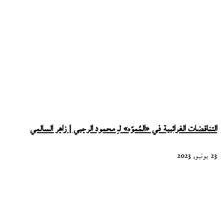
التناقضات الغرائبية في «المُموّه» لـِ محمود الرحبي | زاهر السالمي
23 يونيو، 2023