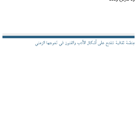
مِنصّة ثقافية تنفتح على أشكال الأدب والفنون في تَمَوجها الزمني