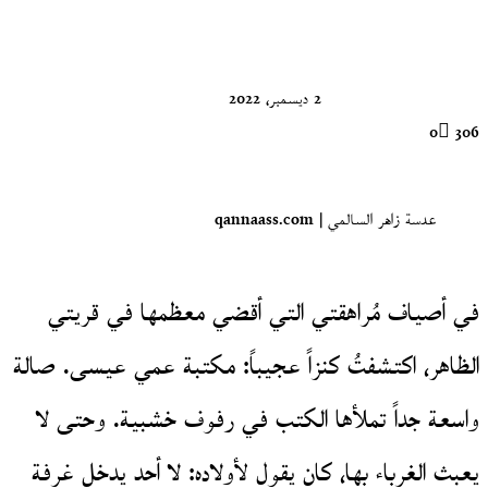
على
X
2 ديسمبر، 2022
0
306
عدسة زاهر السالمي | qannaass.com
في أصياف مُراهقتي التي أقضي معظمها في قريتي
الظاهر، اكتشفتُ كنزاً عجيباً: مكتبة عمي عيسى. صالة
واسعة جداً تملأها الكتب في رفوف خشبية. وحتى لا
يعبث الغرباء بها، كان يقول لأولاده: لا أحد يدخل غرفة