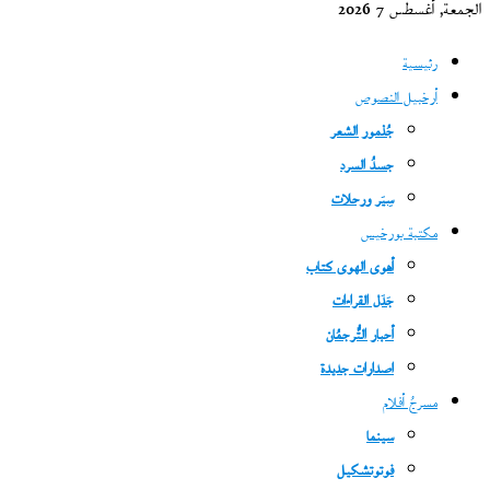
الجمعة, أغسطس 7 2026
رئيسية
أرخبيل النصوص
جُذمور الشعر
جسدُ السرد
سِيَر ورحلات
مكتبة بورخيس
أهوى الهوى كتاب
جَدَل القراءات
أحبار التُّرجمُان
اصدارات جديدة
مسرحُ أفلام
سينما
فوتوتشكيل