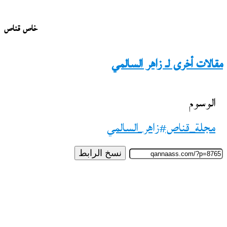
خاص قناص
مقالات أخرى لـ زاهر السالمي
الوسوم
مجلة_قناص#زاهر_السالمي
نسخ الرابط
تابع
على
X