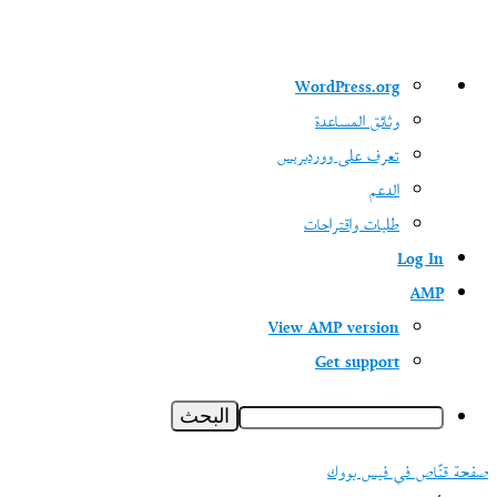
نبذة
WordPress.org
عن
وثائق المساعدة
ووردبريس
تعرف على ووردبريس
الدعم
طلبات واقتراحات
Log In
AMP
View AMP version
Get support
البحث
صفحة قنّاص في فيس بووك