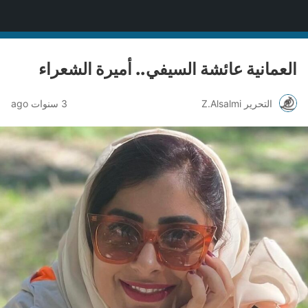
منصة قنّاص الثقافية
العمانية عائشة السيفي.. أميرة الشعراء
التحرير Z.Alsalmi
3 سنوات ago