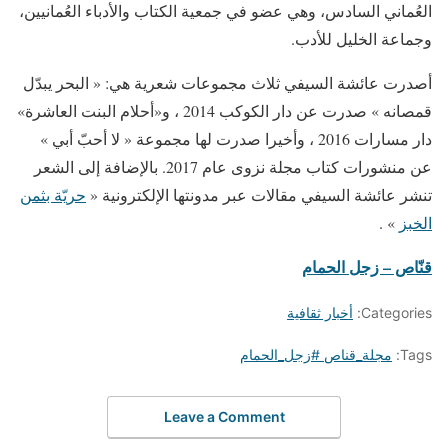
العُماني السادس، وهي عضو في جمعية الكتاب والأدباء العُمانيين،
‏وجماعة الخليل للأدب.‏
أصدرت عائشة السيفي ثلاث مجموعات شعرية هي: « البحر يبدّل
قمصانه » صدرت عن دار الكوكب 2014 ، و«أحلام البنت العاشرة»
دار مسارات 2016 ، وأخيرا صدرت لها مجموعة « لا أحبّ أبي »
عن منشورات كتاب مجلة نزوى عام 2017. بالإضافة إلى الشعر
تنشر عائشة السيفي مقالات عبر مدونتها الإلكترونية «
حريّة بثمن
الخبز
» .
قنّاص – زجل الحمام
Categories:
أخبار ثقافية
Tags:
مجلة_قناص #زجل_الحمام
Leave a Comment