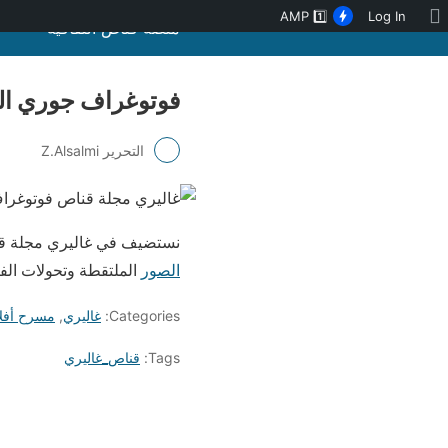
نبذة
AMP
1️⃣
Log In
منصة قنّاص الثقافية
عن
ووردبريس
فوتوغراف جوري ال
التحرير Z.Alsalmi
نستضيف في غاليري مجلة قن
الصور
الملتقطة وتحولات ا
Categories:
غاليري
,
مسرح أفل
Tags:
قناص_غاليري