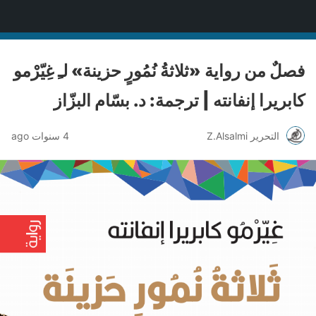
منصة قنّاص الثقافية
فصلٌ من رواية «ثلاثةُ نُمُورٍ حزينة» لـِ غِيّرْمو
كابريرا إنفانته | ترجمة: د. بسّام البزّاز
التحرير Z.Alsalmi
4 سنوات ago