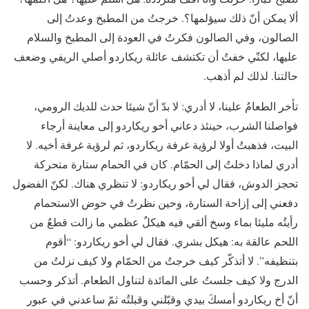
ألا يمكن أنّ ذلك سيؤلمها؟. خرجتُ من المطبخ وعدتُ إلى
الصالون، وفي الصالون فكرتُ في العودة إلى المطبخ والسلام
عليها، لكنّي خفتُ أن تكتشف عائلة ريكاردو أصلي الريفي وضعف
حالتنا. لذلك لم أذهب.
تأخر الطعامُ علينا، لا أدري: لا بدّ أنّ شيئا حدث للديك الرومي،
فواصلنا الشرب، حينئذ دعاني أخو ريكاردو إلى معاينة أرجاء
البيت، فذهبتُ أولا لرؤية غرفة ريكاردو، ثم لرؤية غرفة أخيه. لا
أدري لماذا دخلتُ إلى الحمّام. كان في الحمام ستارة متحركة
تحجز الدوش، فقال لي أخو ريكاردو: لا تنظري هناك. لكنّ الفضول
دفعني إلى إزاحة الستارة، وحين نظرتُ في حوض الاستحمام
رأيتُه مليئا بماء وسخ ألقي فيه هيكلٌ عظمي ما زالت قطعٌ من
اللحم عالقة به: هيكل بشري. فقال لي أخو ريكاردو: “أقوم
بتنظيفه”. لا أتذكّر كيف خرجتُ من الحمّام ولا كيف نزلتُ من
الدرج ولا كيف جلستُ على المائدة لتناول الطعام. أتذكر وحسب
أنّ أخ ريكاردو أمسكَ بيدي وقبّلني وقبلتُه ثمّ ساعدني في عبور