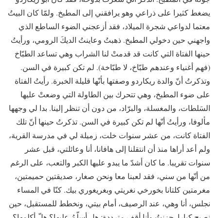
يضغط كثيرا على ذراعي وهو يرافقني إلى المطبخ. ولمّا كان البيتُ
معتما لدواعي شجرة الميلاد، فقد أزعجني الضوء الساطع الذي
واجهني حين دخولي المطبخ. ذهبتُ وعاينتُ الديكَ الرومي، ورأيتُ
حينها الفتاة التي كانت قد قدمتْ لنا الشراب وهي تساعد الطبّاخ
(فهم أغنياء وعندهم طبّاخ، لا طبّاخة). لم تكن كبيرة في السن.
وتذكرتُ أنّ والدة ريكاردو وصفتها بأنّها قليلة الخبرة. رأيتُ الفتاة
على ضوء المطبخ، وهي تتحرك بين الطاولة التي وضعتْ عليها
السَلطات، والمغسلة، والبرّاد، من دون أن تنظر إلينا. بدا لي وجهها
مألوفا، ورأيتُ أنّها لم تكن كبيرة في السن. تذكرتُ حينها أنّ تلك
الفتاة كانت، من عشر سنوات خلت، زميلة لي في مدرسة القرية،
ولم أعد أراها منذ أن انتقلنا إلى هافانا، أنا وعائلتي، قبل عشر
سنوات تقريبا. ما كان أشدّ ما يبدو عليها الكبر والتعب، على الرغم
من أنّها من سني، فقد لعبنا معا ونحن صغار، صديقتين حميمتين،
مغرمتين كلتانا بخورخي نغريتي وبغريغوري بيك. كنّا في المساء
نجلس، أنا وهي، عند الرصيف، أمام بيتي، ونخطط للمستقبل، حين
نصبح كبارا. حزنتُ وأنا أقف مترددة: هل أسلّمُ عليها؟ هلّ أكلمها؟