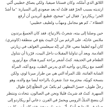
اللائق الذي أملكه، وكان فستانا صيفيا، ولكي يصدّق خطيبي أنّني
ارتديته بسبب الحرّ فقد قلتُ له بعد صعودي إلى السيارة: “ما أشدّ
الحر! ريكاردو”. فقال لي “صحيح، فظيع. أتريدين أن أرفع
الغطاء.”، كم هو مجامل ومهذّب ولطيف خطيبي!
حين وصلنا إلى بيته، شعرتُ بالارتياح، فقد كان الجميعُ يرتدون
ملابس عاديّة، على الرغم من أنّ البيتَ يقع في منطقة (كاونتري).
كان أبوه لطيفا معي، قال لي إنّه سيعلمني الغولف في زيارتي
القادمة. وبعد أن تناولنا المقبلات داخل البيت، قرّرنا أن نتناول
الطعام في الحديقة. كنتُ أشعر براحة كبيرة هناك مع أرتورو،
أقصد مع ريكاردو، وأخيه الذي يدرس الطب، ومع أمّه، المرأة
الشابة الفاتنة، تلك المرأة التي هي من طراز ميرنا لوي، ولكن
بنسخة كوبيّة، محترمة جدا. شعرتُ بالراحة أيضا مع والده، وهو
رجلٌ طويل، حسنُ المظهر، لم يكفّ عن التطلّع إليّ طوال
السهرة. كنتُ قد شربتُ قليلا ونحن في الصالون، نتحادث وننتظر
أن ينضج الديكُ الرومي ويحمرّ في الفرن. دعاني أبو ريكاردو إلى
جولة في المطبخ. أتذكر أنّي شعرتُ بدوخة، فقد كان أبو ريكاردو