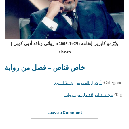
غِيّرْمو كابريرا إنفانته (1929ـ2005): روائي وناقد أدبي كوبي |
rtve.es
خاص قناص – فصل من
رواية
Categories:
أرخبيل النصوص
,
جسدُ السرد
Tags:
مجلة_قناص#فصل_من_رواية
Leave a Comment