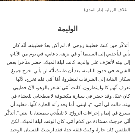
غلاف الرواية (دار المدى)
الوليمة
أتذكّر حين كنتُ خطيبة زوجي. لا، لم أكن بعدُ خطيبته، أنّه كان
يأتي ليأخذني إلى السينما أو في نزهة. دعاني، في يوم من الأيام،
إلى بيته لأتعرّف على والديه. كانت ليلة الميلاد. حضر متأخرا بعض
الشيء، في حدود الثامنة، بعد أن ظننتُ أنّه لن يأتي. خرج جميعُ
سكان البناية إلى الشرفات لينظروا، أمّا أمّي فلم تخرج، لأنّها
تعرف أنّهم كانوا ينظرون. كانت أمّي تشعر بالزهو، لأنّ خطيبي
كان غنيّا، وقد حضر في سيارة مكشوفة لاصطحابي للعشاء في
بيته. قالت لي أمّي، “يا ابنتي، أمَا وقد رأته الحارة كلّها، فعليه أن
يسرع في إتمام إجراءات الزواج. لا تلطّخي سمعتنا، يا ابنتي”. أتذكّر
أنّي خرجتُ مستاءة من كلام أمّي. كان الوقت ليلة الميلاد، لكنّ
الطقس كان حارا، وكنتُ قلقة جدا، فقد ارتديتُ الفستان الوحيد