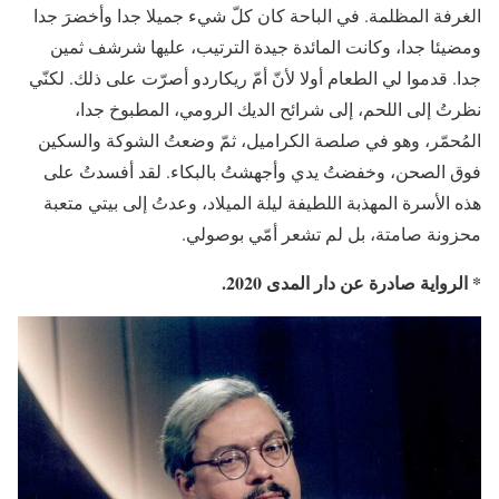
الغرفة المظلمة. في الباحة كان كلّ شيء جميلا جدا وأخضرَ جدا
ومضيئا جدا، وكانت المائدة جيدة الترتيب، عليها شرشف ثمين
جدا. قدموا لي الطعام أولا لأنّ أمّ ريكاردو أصرّت على ذلك. لكنّي
نظرتُ إلى اللحم، إلى شرائح الديك الرومي، المطبوخ جدا،
المُحمّر، وهو في صلصة الكراميل، ثمّ وضعتُ الشوكة والسكين
فوق الصحن، وخفضتُ يدي وأجهشتُ بالبكاء. لقد أفسدتُ على
هذه الأسرة المهذبة اللطيفة ليلة الميلاد، وعدتُ إلى بيتي متعبة
محزونة صامتة، بل لم تشعر أمّي بوصولي.
* الرواية صادرة عن دار المدى 2020.