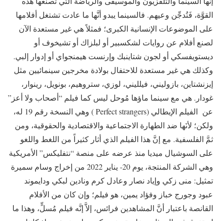
إنَّها السينما والتلفزيون والموسيقى والرياضة التي تصنعها هذه
القوَّة، فَتُدجِّن وعيهم. فالسينما يبدو أنَّها ما عادت تشتغل أفلامها
على الموضوعات الإنسانية الكبرى؛ فمثلاً هي غير مستعدة الآن
لصنع أفلام عن روايات لشكسبير أو لبلزاك أو تشيخوف أو
ديستويفسكي أو لجون شتاينبك وإرنست هيمنجواي أو إدوار إلبي.
وكذلك هي غير مستعدة للاحتفال بولادة مخرجين سينمائيين مثل
إيزنشتاين، بازوليني، فيلليني، لوزي، ستروهيم، بونويل، رينوار،
غودار. هي مع سينما ماؤها مُوحل ليس كما فيلم “أصحاب ولا أعز”
عن الفيلم الإيطالي (Perfect strangers ) وهي النسخة رقم 19 له،
ولكن؛ لأنَها ضد الطهارة الاجتماعية والاقتصادية والحقوقية، ومن
ثمَّ الفلسفية. مع إنَّ هذا الفيلم الذي أثار كثيراً من اللغط واللغو
على السوشيال ميديا منذ عرضه على منصة “نتفليكس” الأمريكية
وهي الشركة المنتجة، يوم 20- يناير 2022 من إخراج وسام سميرة
تمثيل: منى زكي وإياد نصار وعادل كرم ونادين لبكي ودايموند
عبود وجورج خباز وفؤاد يمين، هو فيلم؛ وإن كان من الأفلام
القانصة باعتبار أنَّ المشاهدين فرائس، إلاَّ إنَّه فيلم مُسلٍّ، وهذا ما