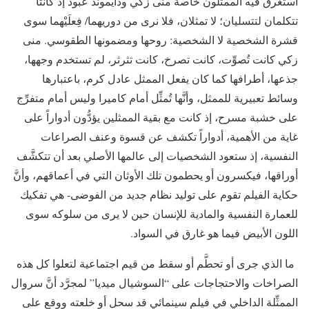
استغرق فيه الممثلون خاصة منى زكي ودايموند عبود إذ كانتا
تتكلمان لتتسليان؛ لا تمثلان، فلا نرى من دوريهما/ فِعلَيْهما سوى
قشرة الشخصية لا الشخصية: روحها ومضمونها الطقوسي. منى
زكي كانت تُصوِّت، كانت تصرخ، كانت تثرثر، لم تستخدم وجهها،
جذعها، أطرافها كما كان يفعل الممثل عادل كرم، باعتبارها
وسائط تعبيرية للممثل، وأنَّها تُمثِّل أمام كاميرا وليس أمام متفرِّج
على خشبة مسرح، إذ كانت مع بقية الممثلين يؤدُّون أدواراً على
غاية من الأهمية، أدواراً تكشف عن قسوة وعنف الصراعات
النفسية، إذ ستعود الشخصيات إلى عالمها الأصلي بعد أن تتكشَّف
أوراقها، فيكسرون أو يحطمون تلك الأوثان التي في أعماقهم، وأنَّ
حكاية الفيلم تقوم على توليد نظام جديد من الفوضى- هي تفكيك
للعمارة النفسية والمادية للإنسان حين لا يرى من سلوكه سوى
اللون الأبيض فيما هو غارق في السواد.
ما الذي جرى أو تحطَّم أو سقط من قيم اجتماعية لتعلوا كل هذه
الصراخات والاحتجاجات على “السوشيال ميديا” لمجرَّد أنَّ سروال
الممثِّلة الداخلي في فيلم سينمائي قد سحل أو خلعته ووقع على