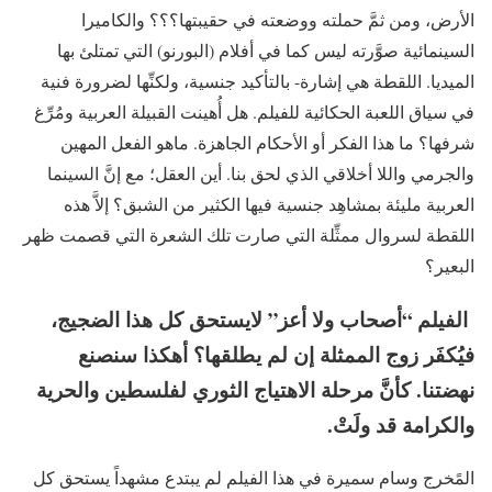
الأرض، ومن ثمَّ حملته ووضعته في حقيبتها؟؟؟ والكاميرا
السينمائية صوَّرته ليس كما في أفلام (البورنو) التي تمتلئ بها
الميديا. اللقطة هي إشارة- بالتأكيد جنسية، ولكنِّها لضرورة فنية
في سياق اللعبة الحكائية للفيلم. هل أُهينت القبيلة العربية ومُرِّغ
شرفها؟ ما هذا الفكر أو الأحكام الجاهزة. ماهو الفعل المهين
والجرمي واللا أخلاقي الذي لحق بنا. أين العقل؛ مع إنَّ السينما
العربية مليئة بمشاهِد جنسية فيها الكثير من الشبق؟ إلاَّ هذه
اللقطة لسروال ممثِّلة التي صارت تلك الشعرة التي قصمت ظهر
البعير؟
الفيلم “أصحاب ولا أعز” لايستحق كل هذا الضجيج،
فيُكفَر زوج الممثلة إن لم يطلقها؟ أهكذا سنصنع
نهضتنا. كأنَّ مرحلة الاهتياج الثوري لفلسطين والحرية
والكرامة قد ولَتْ.
المًخرج وسام سميرة في هذا الفيلم لم يبتدع مشهداً يستحق كل