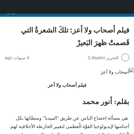
منصة قنّاص الثقافية
فيلم أصحاب ولا أعز: تلكَ الشعرةُ التي
قَصمتْ ظهرَ البَعيرْ
التحرير Z.Alsalmi
4 سنوات ago
فيلم أصحاب ولا أعز
بقلم: أنور محمد
هي مسألة إخضاع الناس عن طريق “الميديا” ومنصَّاتِها بكل
أجناسها لإيديولوجيا القوَّة الُعظمى لتغيير الخارطة الأخلاقية لهم.