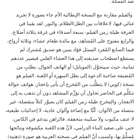
ضد الممثلة.
والفيلم مقارنة مع النسخة الإيطالية الأم جاء بصورة لا تجريد
غنائي فيها، لاعلاقات بين الظل/الظلام، والنور. لقد بقينا في
الغرفة طيلة زمن الفيلم- سبعة أصدقاء في غرفة بثلاثة أضلاع،
والرابع مفتوح على المُشاهِد، مع مائدة طعام عشاء، وثلاثة أزواج،
فيما السابع المُفرد الممثل فؤاد يمين هو صديق مُشترك لم
يستطع اصطحاب صديقته إلى هذا العشاء العلني فيصير عددهم
ثمانية، حيث سيتحوَّل (الموبايل) أو الهاتف الجوال، بطلبٍ من
المُضيفة صاحبة الدعوة إلى بطل السهرة أو اللعبة. الفيلم هو
نسخة (كوبي) لا يتطلَّب من المُخرج أن يأتي بإعجاز، هواتف جوالة
تتكلَّم في الحاضر تحاول أن تؤزِّم المشاهد دون أن تذهب به إلى
الانفجار، والمخرج طيلة زمن الفيلم كان يصوِّر كتلاً منفصلة- غير
متصلة من الألوان- كُنَّا مع إضاءة وألوان عادية، لا إحداثيات طبعية،
لا عنف مكبوت ولا سكينة متحققة، فالراهن يندغم في الكامن،
حتى على صعيد البناء الدرامي، لأنَّ هذه اللعبة مكشوفة ونتائجها
مُسلَّمٌ بها، ولسبب أنَّ الفيلم في نسخته العربية هو صورة (ذهنية)