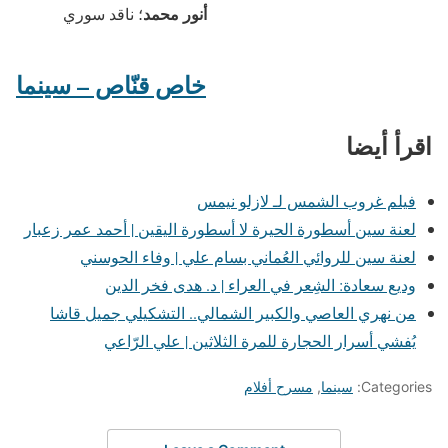
أنور محمد
؛ ناقد سوري
خاص قنّاص – سينما
اقرأ أيضا
فيلم غروب الشمس لـ لازلو نيمس
لعنة سين أسطورة الحيرة لا أسطورة اليقين | أحمد عمر زعبار
لعنة سين للروائي العُماني بسام علي | وفاء الحوسني
وديع سعادة: الشِعر في العراء | د. هدى فخر الدين
من نهري العاصي والكبير الشمالي.. التشكيلي جميل قاشا
يُفشي أسرار الحجارة للمرة الثلاثين | علي الرّاعي
Categories:
سينما
,
مسرح أفلام