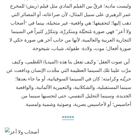
وليست مادية؛ فرقٌ بين الفيلم المادي مثل فيلم (ريش) للمخرج
عمر الزهيري على سبيل المثال، لأن صراعاته، أو المصائر التي
ذهب إليها؛ لتحقيقها؛ هي واقعية- غير متخيلة، بينما في “أصحاب
ولا أعز” فهي صورة مُتخيَّلة ومتكررِّة، وتتكرَّر كثيراً في السينما
التجارية العربية والعالمية، لأنها من جانب آخر هي صورة حكي لا
صورة أفعال؛ موت، ولادة- طفولة، شباب، شيخوخة.
أين صوت العقل’ وكيف تفعل بنا هذه (الميديا) العُظمى، وكيف
مرَّت علينا تلك السينما العظيمة التي مجَّدت الإنسان ودافعت عن
حريَّته وكرامته؛ كان في السينما السوفياتية، أو ما جاء بعدها؛
سينما المستقبلية، والشكلانية، والتعبيرية الألمانية، والواقعية
الجديدة، وسينما التحليل النفسي، حتى لتحسبها سينما من
أحاسيس؛ أو لأحاسيس بصرية، وصوتية وشمية ولمسية.
*****