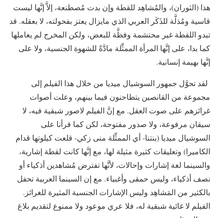
هذا (الثوران)، والمُشاهِد للقطة وإن بدت مُصطنعة، إلاَّ إنَّها ليست
قاسية ومُذلَّة للذَكَر العربي الذي مايزال يعتز بفحولته، لا بعقله. قد
تبدو اللقطة غير محتشمة وفظَّة للبعض، ولكن المخرج لم يعاملها
كما بدا، على إنَّها المرأة الممثِّلة مادَّةً للشهوة الجنسية، ولا على
إنَّها بهيمة إنسانية.
لقد تحوَّل جمهور السوشيال ميديا من خلال هذا الفيلم إلى
مجموعة من القانصين يتطاحنون فيما بينهم، وعلت أصوات
غرائزهم على صوت العقل. مع إنَّ الفيلم لاصور شبقية فيه، لا
سيقان مرفوعة، ولا صدور مفتوحة، لكن كما قرأنا على
السوشيال ميديا (بنتنا- أي الممثِّلة منى زكي- قلعت كيلوتها قدام
الكاميرا) وتعليقات كثيرة مثيلة لها، مع إنَّها كانت لقطة إشارية،
والسينما لغة إشارات وإحالات، لأنَّها تفترض مُشاهدين أذكياء أو
نصف أذكياء، وليس حمقى وأغبياء. مع إن السينما العربية تحفل
بالكثير من المَشاهِد وليس الإشارات الجنسية المثيرة للغرائز.
الفيلم لا غائية شبقية له، فلا عري موعود ولا ممنوع لتقديم بلاغ