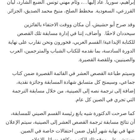
إبراهيم، سوريا. عاد إليها…، وئام مهني تونس. الضبع الشارد، ليان
القرزعي، السعودية. مخطط الصلح، منيخ محمد الصديق، الجزائر.
وقد صرح أبو حشيش، أن مكان ووقت الاحتفاء بالفائزين
سيحددان لاحقًا. وأضاف، إننا في إدارة مسابقة تلك القصص
للكتابة الإبداعية/ القسم العربي، فخورون ونحن نقارب على نهاية
الدورة السادسة، بما نقدمه للكتاب الشباب والمترجمين، العرب
والصينيين، وللقصة القصيرة.
وسيتم طباعة القصص العشر في القائمة القصيرة ضمن كتاب
جماعي، وسيمنح كل متسابق شهادة المسابقة وجائزة نقدية،
إضافة إلى ترجمة نصه إلى الصينية، من خلال مسابقة الترجمة
التي تجري في الصين كل عام.
كما صرحت الدكتورة شيه يانغ رئيسة القسم الصيني للمسابقة،
أن نتائج مسابقة ترجمة القصص العشر إلى الصينية، سيتم الإعلان
عنها في نهاية شهر أيلول ضمن احتفالات خاصة في الصين.
وستنشر على موقع تلك الكتب، وكافة وسائل الإعلام.