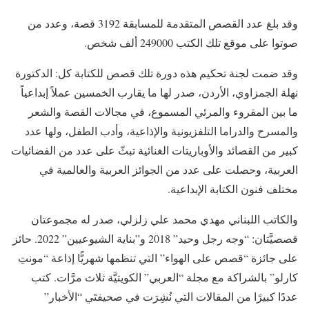
وقد بلغ عدد القصص المتقدمة للمسابقة 3192 قصة، وعدد من
صوتوا على موقع تلك الكتب 249000 ألف شخص.
وقد ضمت لجنة تحكيم هذه دورة تلك قصص للكتابة كل: الدكتورة
نهلة الجمزاوي، الأردن، صدر لها ما يقارب الخمسين عملاً إبداعياً
ما بين المقروء والمرئي المسموع، في مجالات القصة والشعر
والمسرح والدراما التلفزيونية والإذاعية، وأدب الطفل، ولها عدد
كبير من القصائد والأوباريتات الغنائية تبثّ على عدد من الفضائيات
العربية، وحصلت على عدد من الجوائز العربية والعالمية في
مختلف فنون الكتابة الإبداعية.
والكاتب اللبناني مهدي محمد علي زلزلي، صدر له مجموعتان
قصصيَّتان: “وجه رجل وحيد” 2018 و”بناية الشيوعيين” 2022. حائز
على جائزة “قصص على الهواء” التي تنظمها شهريًّا إذاعة “مونتِ
كارلو” بالشراكة مع مجلة “العربي” الكويتيَّة ثلاث مرَّات. كتب
عددًا كبيرًا من المقالات التي نُشِرَت في صحيفتَي “الأخبار”