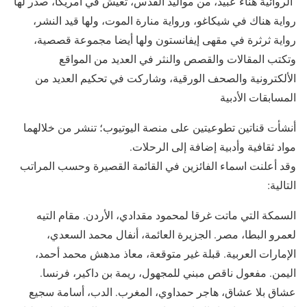
الروائية هناء عبيد، من مواليد القدس، تعيش في أمريكا، صدر لها
رواية هناك في شيكاغو، ورواية منارة الموت، ولها قيد النشر،
رواية ثرثرة في مقهى إيفانستون ولها أيضا مجموعة قصصية،
وتكتب المقالات والقصص والنثر في العديد من المواقع
الألكترونية والصحف الورقية، وشاركت في تحكيم العديد من
المسابقات الأدبية
أنشأت قناتين تطوعيتين على منصة اليوتيوب؛ تنشر من خلالهما
مواد ثقافية وأدبية إضافة إلى الرحلات.
وقد أعلنت اسماء الفائزين في القائمة القصيرة وحسب المراتب
التالية:
السمكة التي ماتت غرقا لمحمود مقدادي، الأردن. مقام التيه
لعمرو البطا، مصر. الجزيرة العائمة، أنفال محمد السعدي،
الإمارات العربية. قبلة غير متوقعة، معاذ مدهش محمد أحمد،
اليمن. مفعول ناقص مبني للمجهول، ريمة بن داكير، فرنسا.
عشاق بلا عشاق، هاجر حمداوي، المغرب. الدب، أسامة سجيع