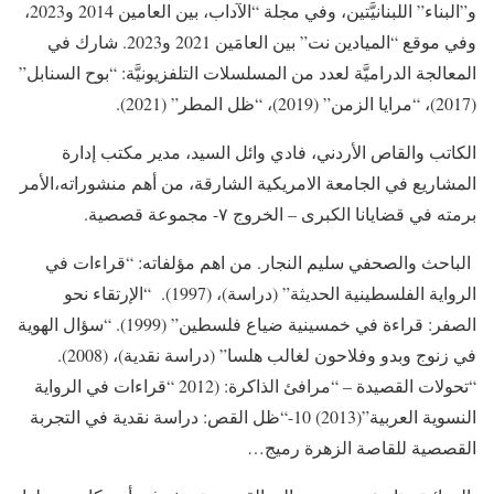
و”البناء” اللبنانيَّتين، وفي مجلة “الآداب، بين العامين 2014 و2023،
وفي موقع “الميادين نت” بين العامَين 2021 و2023. شارك في
المعالجة الدراميَّة لعدد من المسلسلات التلفزيونيَّة: “بوح السنابل”
(2017)، “مرايا الزمن” (2019)، “ظل المطر” (2021).
الكاتب والقاص الأردني، فادي وائل السيد، مدير مكتب إدارة
المشاريع في الجامعة الامريكية الشارقة، من أهم منشوراته،الأمر
برمته في قضايانا الكبرى – الخروج ٧- مجموعة قصصية.
الباحث والصحفي سليم النجار. من اهم مؤلفاته: “قراءات في
الرواية الفلسطينية الحديثة” (دراسة)، (1997). “الإرتقاء نحو
الصفر: قراءة في خمسينية ضياع فلسطين” (1999). “سؤال الهوية
في زنوج وبدو وفلاحون لغالب هلسا” (دراسة نقدية)، (2008).
“تحولات القصيدة – “مرافئ الذاكرة: (2012 “قراءات في الرواية
النسوية العربية”(2013) 10-“ظل القص: دراسة نقدية في التجربة
القصصية للقاصة الزهرة رميج…