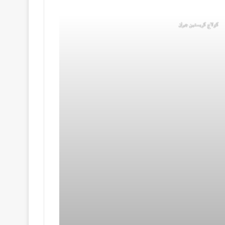
كولاج كريستين جبران