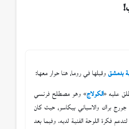
!
ية بدمشق
وقبلها في روما، هنا حوار معها:
طلق عليه «
الكولاج
» وهو مصطلح فرنسي
نان: الفرنسي جورج براك والاسباني بيكاسو، حيث كان
م فكرة اللوحة الفنية لديه. وفيما بعد