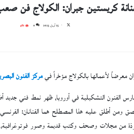
فنانة كريستين جبران: الكولاج فن صعب
تابع
25 أبريل، 2023
0
461
على
X
ن معرضاً لأعمالها بالكولاج مؤخراً في
مركز الفنون البصر
ارس الفنون التشكيلية في أوروبا، ظهر نمط فني جديد أ
ته من الكلمة (coller) أي اللصق ومن أطلق عليه هذا المصطلح هما الفنا
ة من مجلات وصحف وكتب قديمة وصور فوتوغرافية، لتدع