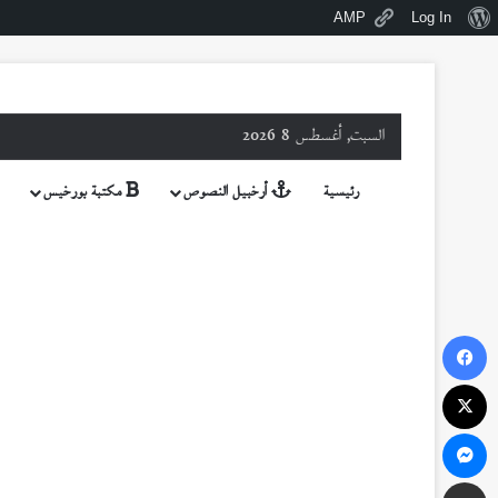
نبذة
AMP
Log In
عن
ووردبريس
السبت, أغسطس 8 2026
رئيسية
أرخبيل النصوص
مكتبة بورخيس
فيسبوك
‫X
ماسنجر
مشاركة عبر البريد