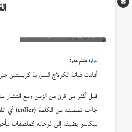
ال
كريستين جبران في معرضها الدمشقي |qannaass.com
حوار
: هشام عدرة
أقامت فنانة الكولاج السورية كريستين جبرا
قبل أكثر من قرن من الزمن ومع انتشار مد
جاءت تسمي
بيكاسو يضيفه إلى لوحاته كملصقات مأخوذ