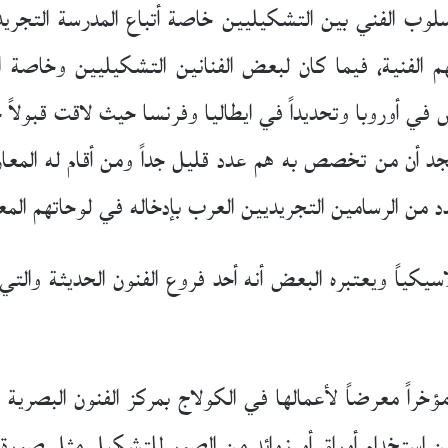
سلوب الفني بين التشكيليين خاصة أتباع المدرسة التجري
لفنية، فيما كان لبعض الفنانين التشكيليين وخاصة اولئ
في أوروبا وتحديداً في ايطاليا وفرنسا حيث لاقت قبولاً جي
فنجد أن من تخصص به هم عدد قليل جداً ومن أقام له المعارض
دد من الرسامين التجريديين العرب بإدخاله في لوحاتهم الم
سيكياً ويعتبره البعض أنه أحد فروع الفنون الحديثة والتي
ؤخراً معرضاً لأعمالها في الكولاج بمركز الفنون البصري
 عن استخدام أوراق أو زوائد من الصور للتشكيل مثل صور