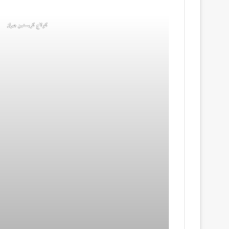
كولاج كريستين جبران