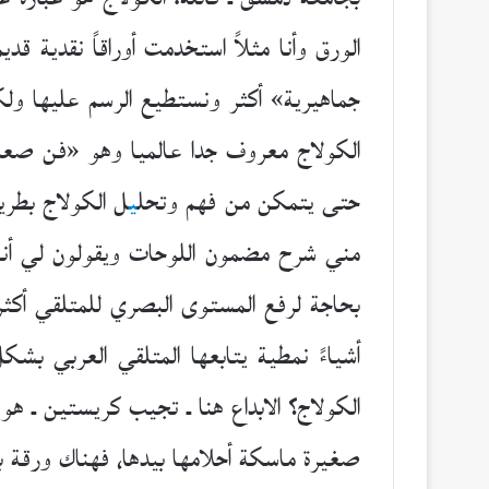
الورق وأنا مثلاً استخدمت أوراقاً نقدية
جماهيرية» أكثر ونستطيع الرسم عليها ولك
الكولاج معروف جدا عالميا وهو «فن صعب»
حتى يتمكن من فهم وتحل
ي
ل الكولاج بطري
مني شرح مضمون اللوحات ويقولون لي أن
بحاجة لرفع المستوى البصري للمتلقي أكثر
أشياءً نمطية يتابعها المتلقي العربي بش
الكولاج؟ الابداع هنا ـ تجيب كريستين ـ هو
صغيرة ماسكة أحلامها بيدها، فهناك ورقة ب