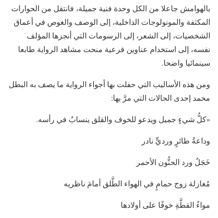
بالهوامش جاعلا من الكل وحدة فنية جميلة، فانتقل من الحوارات
المكثفة والمونولوجات الداخلية، إلى الوصف والغوص في أعماق
الشخصيات، إلى الشعر، إلى الرسومات التي أنجزها المؤلف
نفسه، إلى استخدام عناوين فرعية منحت مشاهد الرواية طابعا
سينمائيا واضحا.
ومن هذه الأساليب التي حفلت بها أجواء الرواية ما يصف به البطل
محمد إحدى الحالات التي مرَّ بها:
«كلُّ شيءٍ جميل ويدعو للخوف والقلق ينسابُ في رأسه.
وداعةُ طائرٍ ورديٍّ نادر
خَجَلُ ورد الحنُّون الأحمر
مُغازلة زوج حمامٍ في الهواء الطَّلق أمامَ ناظريه
مواءُ القطَّةِ خوفًا على أولادها