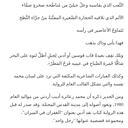
التَّعب الذي يقاسيه وعلٌ جبليّ من مُناطَحة صخرةٍ صمَّاء
الألم الذي تلاقيه الحجارة الصَّغيرة المفتَّتةُ منْ جرَّاءِ النَّطح
تَتَماوَجُ الأعاصير في رأسه
فهذا يأتي وذاك يذهب
وتلك تقِف بعيدةً قاب قوسين أو أدنى لِجبلٍ أطلَّ لتوه على البحر
شاقًَّا حُمرةَ الصَّباحِ في عينيه فَرَحُ المَطَرْ».
وكذلك العبارات الشاعرية المكثفة التي ترد على لسان محمد
نفسه والتي تشكل القالب العام للرواية.
ومن الجدير ذكره أن محمد زعاترة أديب أردني من مواليد العام
1980، وتعود أصوله إلى مدينة القدس المحتلة. وقد صدر له قبل
هذه الرواية كتاب نقد أدبي بعنوان “الغفران في الميزان”،
ومجموعة قصصية عنوانها “رجل واحد”.