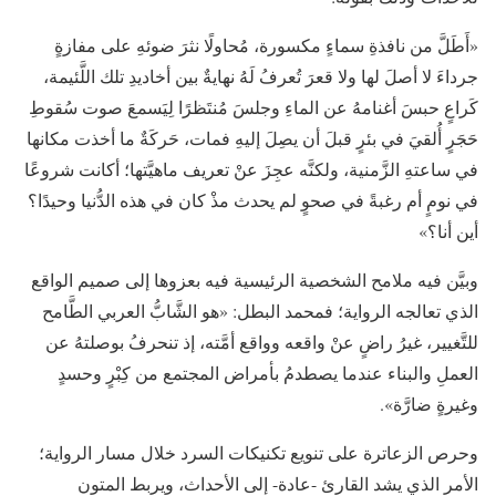
«أَطَلَّ من نافذةِ سماءٍ مكسورة، مُحاولًا نثرَ ضوئهِ على مفازةٍ
جرداءَ لا أصلَ لها ولا قعرَ تُعرفُ لَهُ نهايةٌ بين أخاديدِ تلك اللَّئيمة،
كَراعٍ حبسَ أغنامهُ عن الماءِ وجلسَ مُنتَظرًا لِيَسمعَ صوت سُقوطِ
حَجَرٍ أُلقيَ في بئرٍ قبلَ أن يصِلَ إليهِ فمات، حَركَةٌ ما أخذت مكانها
في ساعتهِ الزَّمنية، ولكنَّه عجِزَ عنْ تعريف ماهيَّتها؛ أكانت شروعًا
في نومٍ أم رغبةً في صحوٍ لم يحدث مذْ كان في هذه الدُّنيا وحيدًا؟
أين أنا؟»
وبيَّن فيه ملامح الشخصية الرئيسية فيه بعزوها إلى صميم الواقع
الذي تعالجه الرواية؛ فمحمد البطل: «هو الشَّابُّ العربي الطَّامح
للتَّغيير، غيرُ راضٍ عنْ واقعه وواقع أمَّته، إذ تنحرفُ بوصلتهُ عن
العملِ والبناء عندما يصطدمُ بأمراض المجتمع من كِبْرٍ وحسدٍ
وغيرةٍ ضارَّة».
وحرص الزعاترة على تنويع تكنيكات السرد خلال مسار الرواية؛
الأمر الذي يشد القارئ -عادة- إلى الأحداث، ويربط المتون