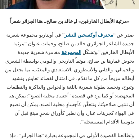
«
مرثية الأبطال الخارقين» لـِ خالد بن صالح.. هنا الجزائر شعراً
محترف أوكسجين للنشر
صدر عن “
” في أونتاريو مجموعة شعرية
جديدة للشاعر الجزائري خالد بن صالح، وحملت عنوان “مرثية
المجموعة
الأبطال الخارقين”. وتشكّل
مغامرة شعرية جديدة
يخوض غمارها بن صالح، موثقاً التاريخي واليومي بواسطة الشعري
والجمالي، والذاتي والأسطوري بالاستعادي والمغيّب، بما يجعل من
أبطاله مزيجاً من كل ما تقدّم، في امتثال لقصائد تعايش وتشهد
وتبوح، وتجسد بطولة شعرية باللغة والحواس والذاكرة والتطلعات
المجهضة: أو كما يرد في قصيدة “أجساد محلية الصنع”: يمكن هنا
أن تنتهي صلاحيتُنا، ونتعفَّن كأجسادٍ محلية الصنع. يمكن أن نضيع
في الهواء كجزيئات غبار، وأن نطير كأوراق شجرٍ ميتةٍ قبل أن
تدوسنا الأقدام المستعجلة”.
وتطالعنا القصيدة الأولى في المجموعة بعبارة “هنا الجزائر”، فإذا