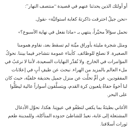
أو أولئك الذين يحدثنا عنهم في قصيدة “منتصف النهار”:
«نحن جيلٌ احترقت ذاكرتهُ كغابة استوائيَّة» -نقول.
نحمل سؤالاً محيِّراً، ينتهي بـ «ماذا نفعل في نهاية الأسبوع؟»
ومثل شجرة مليئة بأوراق ميِّتة لم تسقط بعد، نقاوم همومنا
الصغيرة. لا نصلح للوظائف. كأبناء عمومة نتشاجر فيما بيننا. نحوكُ
المؤامرات في الخارج. ولا نُقدِّر النهايات السعيدة، لأننا لا نرغبُ في
ملء العالم بالمزيد من الهراء. نبحث عن طيفِ أبٍ في إعلانات
المفقودين، عن أمٍّ تخلَّت عن منزل جميل بحديقة خلفيَّة، حيث كان
لنا أخوةٌ حفاةٌ يلعبون كرة القدم، ويتسلَّقون أسواراً عالية ليطلُّوا
على البحر.
الأغاني بطيئةٌ بما يكفي لتطفُو في عيونِنا. هكذا، نحوِّل الأدغال
المشتعلة إلى غابة، نعيدُ للشاطئ حدوده المتآكلة، وللمدينة طعم
ثورات أسلافنا.