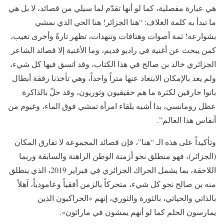
هي عبارة مفصلية، كما لو أنها تقدّم لما سيلي من قصائد، لا بل هي
ما تبدأ به كلمة الغلاف: “هنا الجزائر! هنا الحي الذي نمشي
بشوارعه! ثمة أصوات وهتافات وتنهدات، تظهر تارةً وأخرى تغيب،
كمن يبحث عن أغنية في راديو قديم، وما الأغنية إلا قصائد الشاعر
الجزائري خالد بن صالح في هذا الكتاب، وقد اتسق فيها كل شيء،
ولم يعد بالإمكان الابتعاد عنها متراً واحداً، وهي تأخذنا رفقة أبطال
باتوا خارقين لكثرة ما هم حقيقيون وثوريون، وقد حلّ بالذاكرة
عطل رومانسي، بدا أشبه بلقاء امرأة تمشي فوق الماء، وغيوم من
أنفاس هذا العالم”.
وتأكيداً على هذه الـ “هنا”، فإن قصائد المجموعة لا تفارق المكان
(الجزائر)، فهو منطلق نحو أزمنة الوطن الراهنة والسابقة وربما
اللاحقة، بما يشمل الحراك الجزائري في فبراير 2019، الذي ينطلق
منه بن صالح نحو كل شيء، متحركاً بالزمن أفقياً وعامودياً، آهلاً
بالذاتي والحياتي، بالثورة والثوري، إنهم «الحراكيون الذين
يمارسون الحلم كما لو أنهم يمشون في ماراثون».