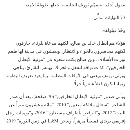
-يقول أحدُنا: «صمِّم ثورتك الخاصة، اجعلها طويلةَ الأمد،
دَعْ النهايات تتدلَّى…
وخُذْ قيلولة».
هؤلاء هم أبطال خالد بن صالح، لكنهم مدعاة للرثاء، خارقون
لكنهم محاصرون بالخواء والانتظار، ويعيشون في مدينة لها طعم
ثورات الأسلاف، وبن صالح يكتب شعره في “مرثية الأبطال
الخارقين”، كذات تواقة للفعل والحراك، يهمس للقارئ، يناجي
ويرثي، يهتف ويغني في الأوقات المظلمة، بما يعيد تعريف البطولة
ربما، لتكون فعلاً شعرياً حراً!
ويأتي صدور “مرثية الأبطال الخارقين” (70 صفحة)، بعد أن صدر
للشاعر: “سعال ملائكة متعبين” 2010، “مائة وعشرون متراً عن
البيت” 2012، و”الرقص بأطراف مستعارة” 2016، و”يوميات رجل
إفريقي يرتدي قميصاً مزهراً، ويدخن L&M في زمن الثورة” 2019.