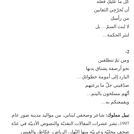
كلّ ما عليكِ فعله
أن تُخرْجِي الثعابين
من رأسكِ
لا لبث السمّ… بل
لنثر الحكمة…
2-
ومن ثمّ تنطلقين
نحو أرصفة يشتاق بدنها
البارد إلى أمومة خطواتكِ…
صدّقيني جلّ ما يرعبهم
أنّهم مسلحون باليتم…
ويقمعنكم به…
نبيل مملوك:
شاعر وصحفي لبناني، من مواليد مدينة صور عام
1997، نشر عشرات المقالات النقديّة والنصوص الأدبيّة في عدّة
صحف محليّة وعربيّة منها النّهار، الرياض، عكاظ، والقبس.