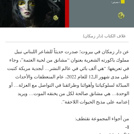
غلاف الكتاب (دار زمكان)
عن دار زمكان في بيروت؛ صدرت حديثاً للشاعر اللبناني نبيل
مملوك باكورته الشعرية بعنوان “مشانق من لحية العتمة”، وجاء
في تعريفها: “هي ألف بائي في عالم النشر… أبجدية مربكة كتبت
على مدى شهور الـ12 للعام 2022، عام المنعطفات والأحداث
المبدّلة لسلوكياتنا وأهوائنا وطرائقنا في التواصل مع العزلة… أو
الوحدة… هي مشانق صالحة لكل من يخنقه الموت… ويريد
إعدامه على مذبح الحيوات اللاحقة”.
من أجواء المجموعة نقتطف:
1-