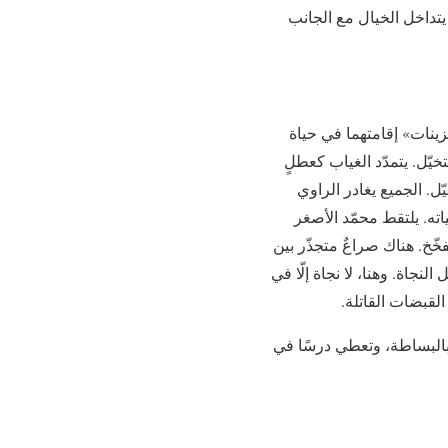
تداخل الخيال مع الجانب
زينات» إقامتهما في حياة
خيّل. يتمدّد الغياب كعطلٍ
ل. الجميع يغادر الراوي
اته. يلتقط محمّد الأصغر
خّخ. هناك صراعٌ متجذّر بين
جاة. وهنا، لا نجاة إلّا في
 القبضات القاتلة.
بالبساطة، وتعطي درسًا في