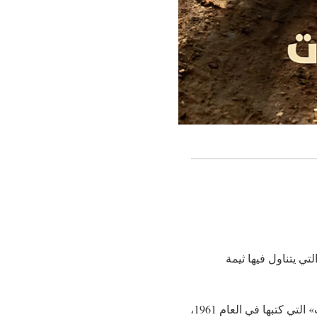
ي يتناول فيها ثيمة
في نوفيلا «منزل الذكريات» يستحضر شقير بطلي روايتي ياسوناري كواباتا «منزل الجميلات النائمات» التي كتبها في العام 1961،