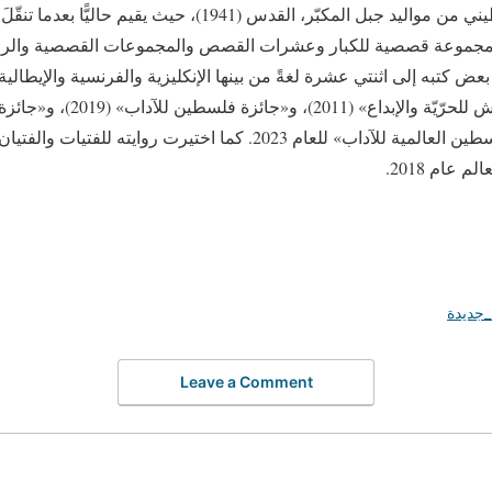
محمود شقير — كاتب فلسطيني من مواليد جبل المكبّر، القدس (1941)،
 اثنتي عشرة مجموعة قصصية للكبار وعشرات القصص والمجموعات القصصية والرو
بعض كتبه إلى اثنتي عشرة لغةً من بينها الإنكليزية والفرنسية والإيطالية
من بينها جائزة «محمود درويش للحرّي
الأتراك» (2023). وجائزة «فلسطين العالمية للآداب» للعام 2023. كما اختيرت
عام 2018.
جديدة
Leave a Comment