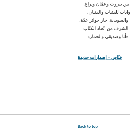
 حيث يقيم حاليًّا بعدما تنقّلَ بين بيروت وعمّان وبراغ.
ايات للفتيات والفتيان،
 والسويدية. حاز جوائز عدّة،
ّة والإبداع» (2011)، و«جائزة فلسطين للآداب» (2019)، و«جائزة الشرف من اتّحاد الكتّاب
 روايته للفتيات والفتيان «أنا وصديقي والحمار»
قنّاص – إصدارات جديدة
Back to top