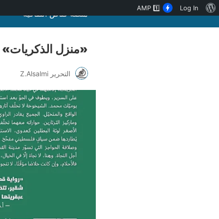
نبذة
AMP
1️⃣
Log In
منصة قنّاص الثقافية
عن
ووردبريس
«منزل الذكريات» لـ
التحرير Z.Alsalmi