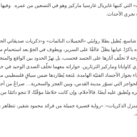
 التي كتبها غابريال غارسيا ماركيز وهو في التسعين من عمره. وفيها ي
 تجري الأحداث.
شاسع، يُطيل بطلا روايتَي «الجميلات النائمات» و«ذكريات صديقاتي الح
 باكرًا. غيابها يظلّ عالقًا على السرير، ويطوف في الجوّ بعد استحمامٍ مت
 لا تخلّف آثارها على الجسد فحسب، بل تهزّ الحدود بين الواقع والمتخيّ
َي كاواباتا وماركيز الثرثارين. حواراته معهما تخلّف الصدى الوحيد في حي
ء بجوار الأجساد الفتيّة الهامدة. مُتعة يُطاردها ضمن سياقٍ فلسطيني مف
واجز التي تسوّر مدينة القدس، وبين العجز والسخرية… صراعٌ من أجل الن
 وتُطبق عليه أيضًا. فالأحلام، وإن كانت خلاصًا مؤقّتًا، لا تنجو دائمًا من
منزل الذكريات»: «رواية قصيرة جميلة من فرائد محمود شقير، تتظاهر 
.