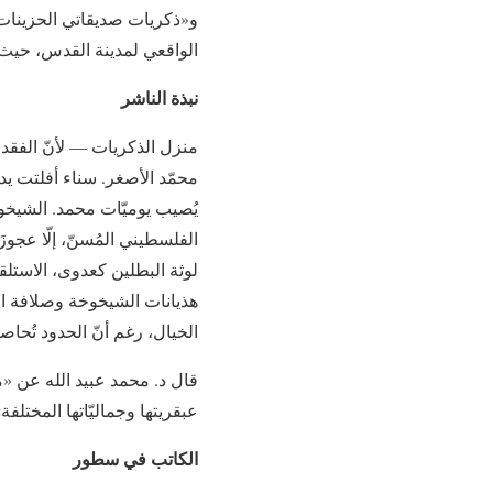
و«ذكريات صديقاتي الحزينات»
الواقعي لمدينة القدس، حيث
نبذة الناشر
منزل الذكريات — لأنّ الفقد 
محمّد الأصغر. سناء أفلتت يده
يُصيب يوميّات محمد. الشيخوخة
الفلسطيني المُسنّ، إلّا عجوز
لوثة البطلين كعدوى، الاستلقا
هذيانات الشيخوخة وصلافة الح
الخيال، رغم أنّ الحدود تُحاصره
قال د. محمد عبيد الله عن «
عبقريتها وجماليّاتها المختلفة»
الكاتب في سطور