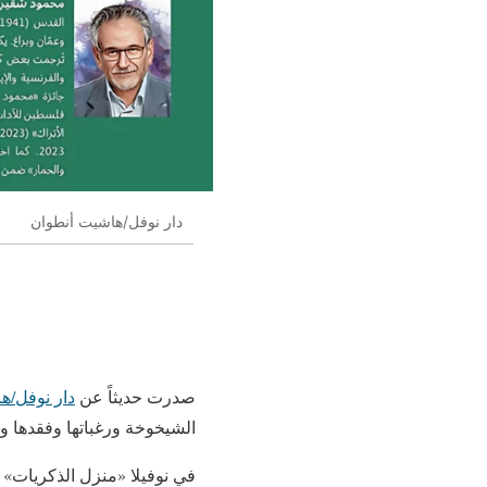
دار نوفل/هاشيت أنطوان
صدرت حديثاً عن
دار نوفل/ه
الشيخوخة ورغباتها وفقدها وهو