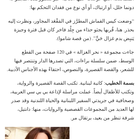
دونما خلل، أو ارتباك، أو أي نوع من فقدان التحكم بها:
“وضعت كيس القماش المطرَّز في المَقْعَد المجاور، ونظرت إليه
بحذر. هنا، قُربها يجثو حذاء من جِلْد فاخر كان قبل فترة وجيزة
يَنبِض بدم غزال حَيٍّ”. (من قصة شاموا).
جاءت مجموعة « نحر الغزالة » في 120 صفحة من القطع
الوسط، ضمن سلسلة براءات، التي تصدرها الدار وتنتصر فيها
للشعر، والقصة القصيرة، والنصوص، احتفاءً بهذه الأجناس الأدبية.
بسمة الخطيب
: كاتبة لبنانية. تكتب القصة القصيرة والرواية،
وتكتب للأطفال أيضاً. عملت مراسلة لإذاعة بي بي سي العربية،
وصحافية في جريدتي السفير اللبنانية والحياة اللندنية وقد صدر
لها العديد من المجموعات القصصية والروايات، منها: دانتيل،
شرفة تنظر من بعيد، برتقال مر.