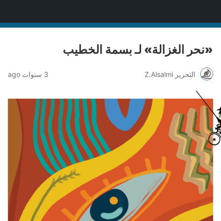
منصة قنّاص الثقافية
«نحر الغزالة» لـ بسمة الخطيب
التحرير Z.Alsalmi
3 سنوات ago