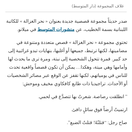
غلاف المجموعة (دار المتوسط)
صدر حديثاً مجموعة قصصية جديدة بعنوان « نحر الغزالة » للكاتبة
منشورات المتوسط
اللبنانية بسمة الخطيب، عن
في ميلانو.
تحتوي مجموعة « نحر الغزالة » قصص متعددة ومتنوعة في
مضامينها، لكنها ترتبط، جميعها أو أغلبها، بنهايات تبدو غرائبية إلى
حد كبير. فمرة تتحول الشخصية إلى نبتة، ومرة ترى ما يحدث لها
وأمامها وهي ميتة، وهكذا… يمكن أن تكون قصصاً واقعية تحدث
للناس في يومياتهم، لكنها تقفز عن الوقع عبر مصائر الشخصيات
أو الأحداث. تراجيديا ذات طابع كافكاوي مخيف وموحش:
” انطلقت رصاصة. شعرتُ بها تتصدَّع في لحمي.
ارتميتُ أرضاً فوق سائلٍ دافئ.
صاح رجل: “قتلتُهُ! قتلتُ الضبع”.