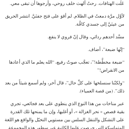
عَلَت الهتافات. رحتُ ألهث خلف روحي، وأرجوها أن تبقى معي.
لأوَّل مرَّة دمعتُ في الظلام. لم أقوَ على فتح جفنَيَّ. انتشر الحريق
من عينَيَّ إلى جسدي كافَّة.
مسَّد أحدهم ردائي، وقال إنّ فروي لا ينفع.
“إنّها ضبعة”، أضاف.
“ضبعة مخطَّطة!”، تعجَّب صوتٌ رفيع، “الله يعلم ما الذي أعادها
من الانقراض!”
“ولكنّنا سنسلخها على كلِّ حال”، قال آخر، ولم أسمع شيئاً من بعد
ذلك”. (من قصة العمياء).
عبر مناخات من هذا النوع الذي ينطوي على بعد فجائعي، تجري
بقية قصص « نحر الغزالة »، أو أغلبها، وإن ما يمنحها تلك القدرة
على التشكل والتنقل السلس بين مستويي التخيّل والواقع هو اللغة
المتماسكة التي حرصت عليها الكاتبة عبر سطور هذه المجموعة