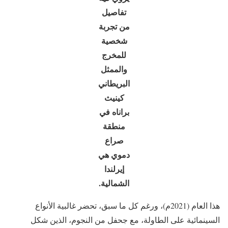
تفاصيل
من تجربة
شخصية
للمخرج
والممثل
البريطاني
كينيث
براناه في
منطقة
صراع
دموي هي
إيرلندا
الشمالية.
هذا العام (2021م)، ورغم كل ما سبق، تحضر غالبية الأنواع
السينمائية على الطاولة، مع جحفل من النجوم، الذين شكل