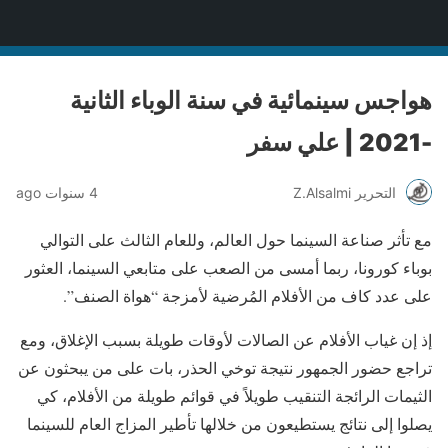
منصة قنّاص الثقافية
هواجس سينمائية في سنة الوباء الثانية
-2021 | علي سفر
التحرير Z.Alsalmi
4 سنوات ago
مع تأثر صناعة السينما حول العالم، وللعام الثالث على التوالي
بوباء كورونا، ربما أمسى من الصعب على متابعي السينما، العثور
على عدد كاف من الأفلام المُرضية لأمزجة “هواة الصنف”.
إذ إن غياب الأفلام عن الصالات لأوقات طويلة بسبب الإغلاق، ومع
تراجع حضور الجمهور نتيجة توخي الحذر، بات على من يبحثون عن
الثيمات الرائجة التنقيب طويلاً في قوائم طويلة من الأفلام، كي
يصلوا إلى نتائج يستطيعون من خلالها تأطير المزاج العام للسينما