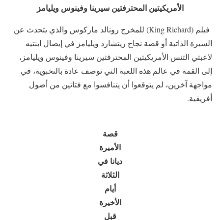
الأمريكيتين المحترفتين سيرينا وفينوس ويليامز
فيلم (King Richard) للمخرج رونالد ماركوس والذي يتحدث عن
السيرة الذاتية أو قصة نجاح ريتشارد ويليامز في إيصال ابنتيه
لاعبتي التنس الأمريكيتين المحترفتين سيرينا وفينوس ويليامز،
إلى القمة في عالم هذه اللعبة التي توصف عادة بالنخبوية، في
مواجهة آخرين، لم يتوقعوا أن يتنافسوا مع فتاتين من أصول
أفريقية.
قصة
الأميرة
ديانا في
الثلاثة
أيام
الأخيرة
قبل