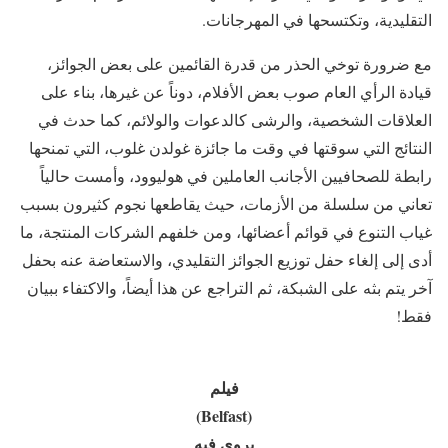
التقليدية، وتكتسحها في المهرجانات.
مع ضرورة توخي الحذر من قدرة القائمين على بعض الجوائز،
قيادة الرأي العام صوب بعض الأفلام، دوناً عن غيرها، بناء على
العلاقات الشخصية، والرشى كالدعوات والولائم، كما حدث في
النتائج التي سوقتها في وقت ما جائزة غولدن غلوب، التي تمنحها
رابطة للصحافيين الأجانب العاملين في هوليوود، وأمست حالياً
تعاني من سلسلة من الأزمات، حيث يقاطعها نجوم كثيرون بسبب
غياب التنوع في قوائم أعضائها، ومن خلفهم الشركات المنتجة، ما
أدى إلى إلغاء حفل توزيع الجوائز التقليدي، والاستعاضة عنه بحفل
آخر يتم بثه على الشبكة، ثم التراجع عن هذا أيضاً، والاكتفاء ببيان
فقط!
فيلم
(Belfast)
يروي فيه