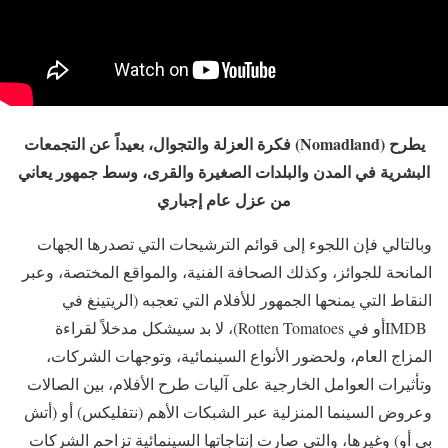
يطرح (Nomadland) فكرة العزلة والتجوال، بعيداً عن التجمعات
البشرية في المدن والبلدات الصغيرة والقرى، وسط جمهور يعاني
من عزل عام إجباري
وبالتالي فإن اللجوء إلى قوائم الترشيحات التي تصدرها الجهات
المانحة للجوائز، وكذلك الصحافة الفنية، والمواقع المختصة، وعبر
النقاط التي يمنحها الجمهور للأفلام التي تعجبه (الريتينغ في
IMDBأو في Rotten Tomatoes)، لا بد سيشكل مدخلاً لقراءة
المزاج العام، ولحضور الأنواع السينمائية، وتوجهات الشركات،
وتأثيرات العوامل الخارجية على آليات طرح الأفلام، بين الصالات
وعروض السينما المنزلية عبر الشبكات الأهم (نتفليكس) أو (أتش
بي أو) وغيرها، والتي صارت إنتاجاتها السينمائية تزاحم الشركات