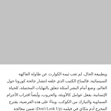
وبطبيعة الحال، لم تغب ثيمة الكوارث عن طاولة الفاكهة
السينمائية، فالمناخ الكئيب الذي خلفه انتشار جائحة كورونا حول
العالم، وضع أمام البشر أسئلة تتعلق بالنهايات المحتملة، للحياة
الإنسانية، بفعل عوامل كالأوبئة، والحروب، وأيضاً اقتراب الأجرام
السماوية والنيازك من الكوكب، وبناءً على هذه الفرضية، يقترح
المخرج آدم مكاي في فيلمه (Don’t Look Up) ضمن معالجة