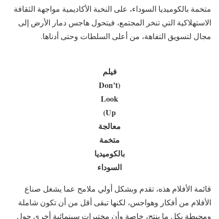
متخمة بالكوميديا السوداء، على النخبة الأكاديمية مواجهة الثقافة
الاستهلاكية التي تنخر المجتمع، فيتحول هاجس دمار الأرض إلى
مجال لتسويق التفاهة، من أعلى السلطات وحتى أدناها.
فيلم
(Don’t
Look
Up)
معالجة
متخمة
بالكوميديا
السوداء
قائمة الأفلام هذه، تقدم وبشكل أولي ملامح عما يشغل صناع
الأفلام من أفكار وهواجس، لكنها تبقى أقل من أن تكون شاملة
ومحيطة بكل ما ينتج، خاصة وأن مختبرات سينمائية أخرى حول