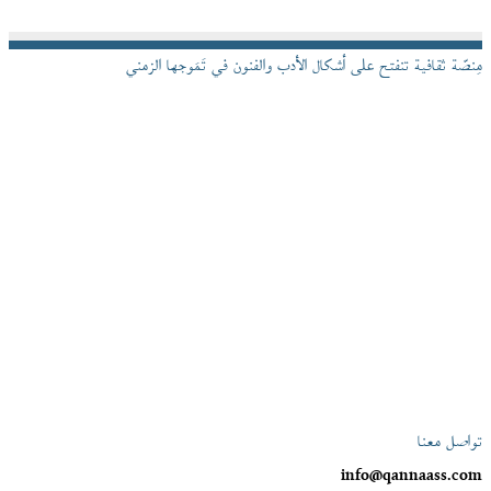
مِنصّة ثقافية تنفتح على أشكال الأدب والفنون في تَمَوجها الزمني
تواصل معنا
info@qannaass.com