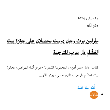
27 فبراير، 2024
0
562
مارلين بوث وجان دوست يحصلان على جائزة بيت
الغشّام دار عرب للترجمة
فازت رواية «ممر آمن» والمجموعة الشعرية «موجز أنباء الهواجس» بجائزة
بيت الغشّام دار عرب للترجمة في دورتها الأولى
أكمل القراءة »
مقالات