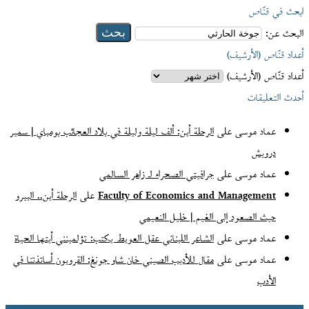
ابحث في قنّاص
البحث عن:
أعداد قنّاص (الأرشيف)
أعداد قنّاص (الأرشيف)
أحدث التعليقات
عماد موسى
على
الرحلة أين: ألف ليلة وليلة في بلاد العجائب بومباي | سمير
درويش
عماد موسى
على
جرافيتي الصحراء لـ زاهر السالمي
Faculty of Economics and Management
على
الرحلة أين.. البيرو
حيث الصعود إلى الغيم | خليل النعيمي
عماد موسى
على
الشاعر اللبناني عقل العويط يكتب: تؤلمينني أيتها الحياة
عماد موسى
على
مقال للأديب الصيني خان شاو جونغ: القرويون أساتذتنا في
الأدب