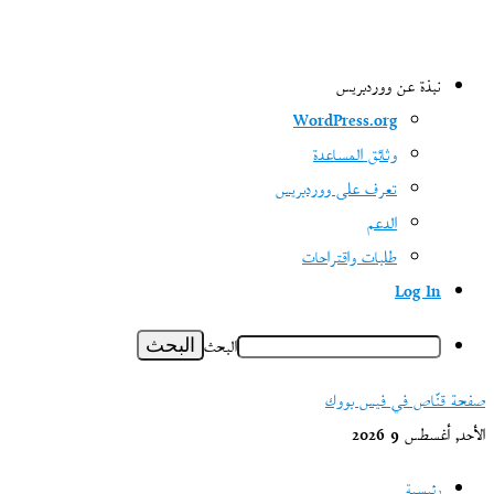
نبذة عن ووردبريس
WordPress.org
وثائق المساعدة
تعرف على ووردبريس
الدعم
طلبات واقتراحات
Log In
البحث
صفحة قنّاص في فيس بووك
الأحد, أغسطس 9 2026
رئيسية