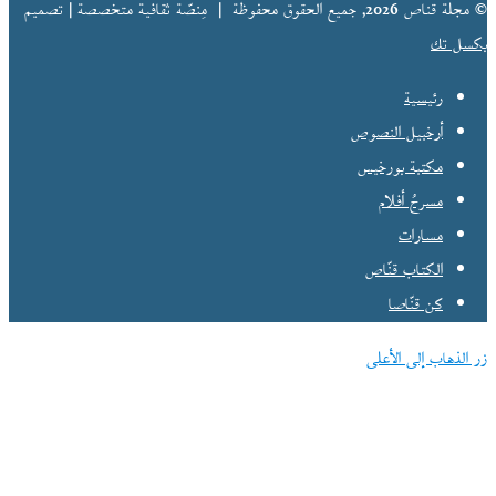
© مجلة قناص 2026, جميع الحقوق محفوظة |
مِنصّة ثقافية متخصصة | تصميم
بكسل تك
رئيسية
أرخبيل النصوص
مكتبة بورخيس
مسرحُ أفلام
مسارات
الكتاب قنّاص
كن قنّاصا
زر الذهاب إلى الأعلى