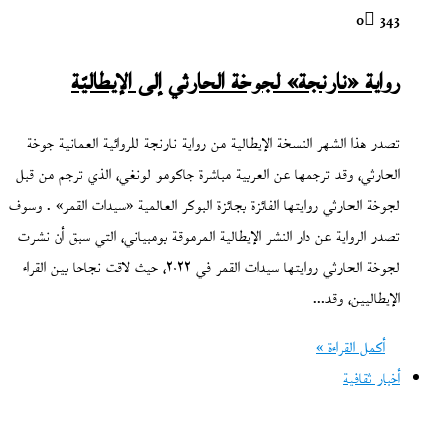
0
343
رواية «نارنجة» لجوخة الحارثي إلى الإيطاليّة
تصدر هذا الشهر النسخة الإيطالية من رواية نارنجة للروائية العمانية جوخة
الحارثي، وقد ترجمها عن العربية مباشرة جاكومو لونغي، الذي ترجم من قبل
لجوخة الحارثي روايتها الفائزة بجائزة البوكر العالمية «سيدات القمر» . وسوف
تصدر الرواية عن دار النشر الإيطالية المرموقة بومبياني، التي سبق أن نشرت
لجوخة الحارثي روايتها سيدات القمر في ٢٠٢٢، حيث لاقت نجاحا بين القراء
الإيطاليين، وقد…
أكمل القراءة »
أخبار ثقافية