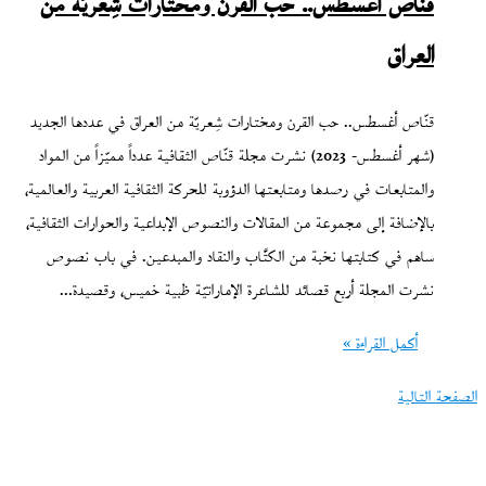
قنّاص أغسطس.. حب القرن ومختارات شِعريّة من
العراق
قنّاص أغسطس.. حب القرن ومختارات شِعريّة من العراق في عددها الجديد
(شهر أغسطس- 2023) نشرت مجلة قنّاص الثقافية عدداً مميّزاً من المواد
والمتابعات في رصدها ومتابعتها الدؤوبة للحركة الثقافية العربية والعالمية،
بالإضافة إلى مجموعة من المقالات والنصوص الإبداعية والحوارات الثقافية،
ساهم في كتابتها نخبة من الكتَّاب والنقاد والمبدعين. في باب نصوص
نشرت المجلة أربع قصائد للشاعرة الإماراتيّة ظبية خميس، وقصيدة…
أكمل القراءة »
الصفحة التالية