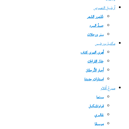
أرخبيل النصوص
جُذمور الشعر
جسدُ السرد
سِيَر ورحلات
مكتبة بورخيس
أهوى الهوى كتاب
جَدَل القراءات
أحبار التُّرجمُان
اصدارات جديدة
مسرحُ أفلام
سينما
فوتوتشكيل
غاليري
موسيقا