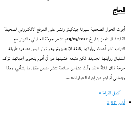
الحاج
أجرت الحوار الصحفية سيونا جينكينز ونشر على الموقع الالكتروني لصحيفة
الفايننشال تايمز بتاريخ 19/05/2022م تشعر جوخة الحارثي بالتوتر مع
اقتراب نشر أحدث رواياتها باللغة الإنجليزية، وهو توتر ليس مصدره طريقة
استقبال روايتها الجديدة، لكن منبعه خشيتها من أن أقوم بتحوير اجاباتها، تؤكد
جوخة ذلك قائلةً «لقد رأيتُ عناوين صادمة تنشر ضمن مقال ما بشأني، وهذا
يجعلني أتراجع عن إجراء الحوارات».…
أكمل القراءة »
أخبار ثقافية