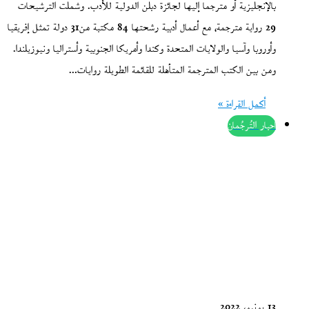
بالإنجليزية أو مترجما إليها لجائزة دبلن الدولية للأدب. وشملت الترشيحات
29 رواية مترجمة، مع أعمال أدبية رشحتها 84 مكتبة من31 دولة تمثل إفريقيا
وأوروبا وآسيا والولايات المتحدة وكندا وأمريكا الجنوبية وأستراليا ونيوزيلندا.
ومن بين الكتب المترجمة المتأهلة للقائمة الطويلة روايات…
أكمل القراءة »
أحبار التُرجُمان
13 يونيو، 2022