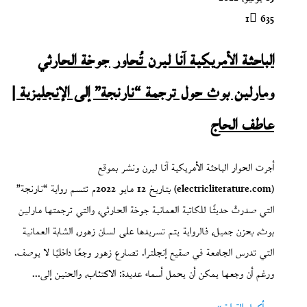
1
635
الباحثة الأمريكية آنا ليرن تُحاور جوخة الحارثي
ومارلين بوث حول ترجمة “نارنجة” إلى الإنجليزية |
عاطف الحاج
أجرت الحوار الباحثة الأمريكية آنا ليرن ونشر بموقع
(electricliterature.com) بتاريخ 12 مايو 2022م تتسم رواية “نارنجة”
التي صدرتْ حديثًا للكاتبة العمانية جوخة الحارثي، والتي ترجمتها مارلين
بوث، بحزن جميل، فالرواية يتم تسريدها على لسان زهور، الشابة العمانية
التي تدرس الجامعة في صقيع إنجلترا. تصارع زهور وجعًا داخليًا لا يوصف.
ورغم أن وجعها يمكن أن يحمل أسماء عديدة: الاكتئاب، والحنين إلى…