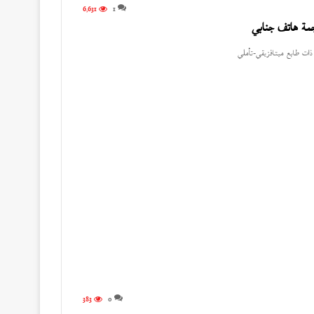
6٬631
1
جمة هاتف جنابي
ذات طابع ميتافزيقي-تأملي
383
0