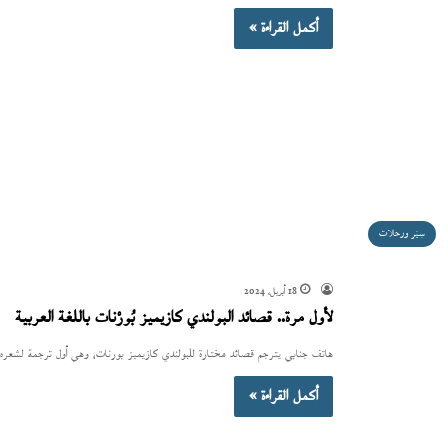
أكمل القراءة »
سِيَر ورحلات
18 أبريل، 2024
لأول مرة.. قصائد البولندي كازيميز بُورْنات باللغة العربية
هاتف جنابي يترجم قصائد مختارة للبولندي كازيميز بورنات، وهي أول ترجمة لشعره با
أكمل القراءة »