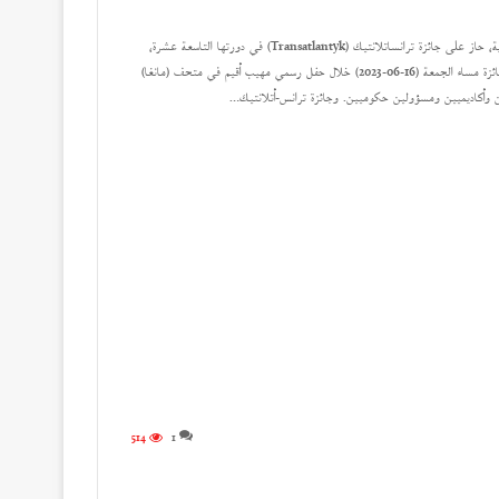
هاتف جنابي؛ شاعر وكاتب ومترجم للأدب البولندي إلى العربية والعربية إلى البولندية، حاز على جائزة ترانساتلانتيك (Transatlantyk) في دورتها التاسعة عشرة،
تقديراً لإنجازاته البارزة في نشر وترويج الأدب البولندي والثقافة البولندية. قدمت الجائزة مساء الجمعة (16-06-2023) خلال حفل رسمي مهيب أقيم في متحف (مانغا)
ن وأكاديميين ومسؤولين حكوميين. وجائزة ترانس-أتلانتيك…
514
1