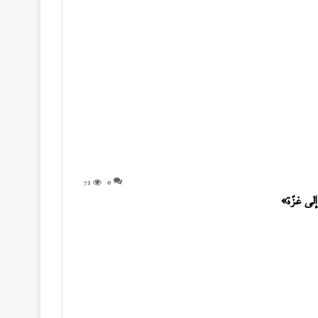
72
0
لى غزّة»