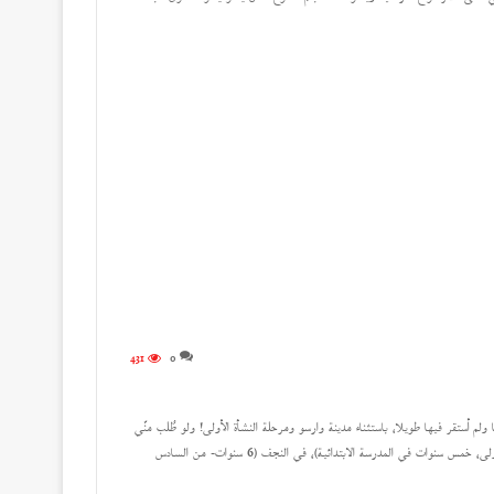
431
0
ولم أستقر فيها طويلا، باستثناء مدينة وارسو ومرحلة النشأة الأولى! ولو طُلب منّي
أن أعمل جَرْدا بفترة الإقامة في كل منها لقلتُ: في القرية (11 سنة- الولادة والنشأة الأولى، خمس سنوات في المدرسة الابتدائية)، في النجف (6 سنوات- من السادس