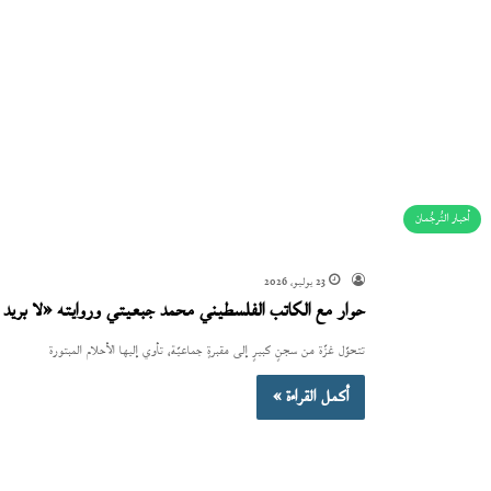
أحبار التُرجُمان
23 يوليو، 2026
حوار مع الكاتب الفلسطيني محمد جبعيتي وروايته «لا بريد إ
تتحوّل غزّة من سجنٍ كبيرٍ إلى مقبرةٍ جماعيّة، تأوي إليها الأحلام المبتورة
أكمل القراءة »