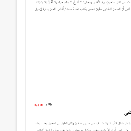
ن نقش منحوتٍ بيدِ الأقدار ومجان* لا تُفتحُ إلا بالصحراء ولا تُغْلَقُ إلا بثلاثة
الأول أن الصخرَ المذكور سليلُ نحاس يكتب نفسَهُ صمتا/ أمْضَى العمرَ يقاومُ إزميلَ
649
0
ابي
ماء يقطر داخل كأس قذرة منسكبا من صنبور صدئ وكان أنطونيس العجوز بعد عودته
سي حتى تصر ألواح الأرضية ويغفو. هكذا بفم مفتوح -كان يغفو يملؤه الشوق لابنته