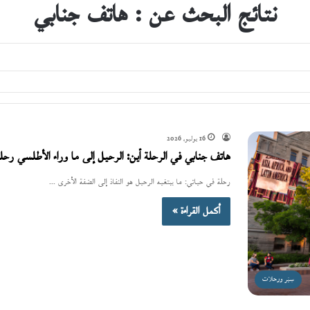
نتائج البحث عن :
هاتف جنابي
16 يوليو، 2026
هاتف جنابي في الرحلة أين: الرحيل إلى ما وراء الأطلسي رحل
رحلة في حياتي: ما يبتغيه الرحيل هو النفاذ إلى الضفة الأخرى ...
أكمل القراءة »
سِيَر ورحلات