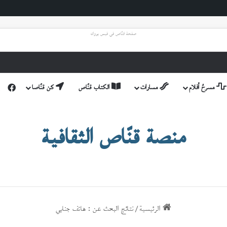
صفحة قنّاص في فيس بووك
مسرحُ أفلام
مسارات
الكتاب قنّاص
كن قنّاصا
فيس
منصة قنّاص الثقافية
الرئيسية
/
نتائج البحث عن : هاتف جنابي