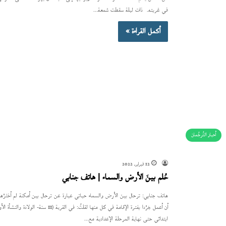
في غربته. ذات ليلة سقطت شمعة…
أكمل القراءة »
أحبار التُرجُمان
12 فبراير، 2022
حُلم بينَ الأرض والسماء | هاتف جنابي
هاتف جنابي: ترحال بينَ الأرض والسماء حياتي عبارة عن ترحال بين أمكنة لم أختَرْها 
ابتدائي حتى نهاية المرحلة الإعدادية مع…