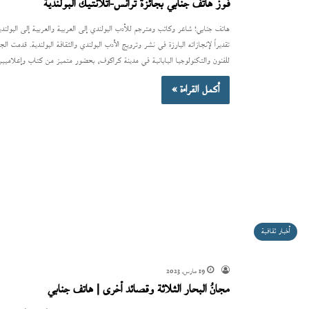
فوز هاتف جنابي بجائزة ترانس-أتلانتيك البولندية
للفنون والتكنولوجيا اليابانية في مدينة كراكوف، بحضور متميز من كتاب وإعلاميي
أكمل القراءة »
أخبار ثقافية
19 مارس، 2023
مجانُ البحار الثلاثة وقصائد أخرى | هاتف جنابي