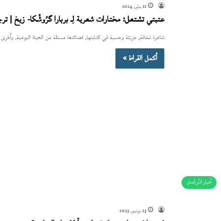
11 يناير، 2024
عتبتي تشتعل: مختارات شعرية لِـ بربارا گرُوشْكا- زيخ | تر
شاعرة شفافة، جريئة وحسية في كتابتها، قصائدها مستلة من الحياة اليومية، وأخرى 
أكمل القراءة »
أحبار التُرجُمان
23 يونيو، 2023