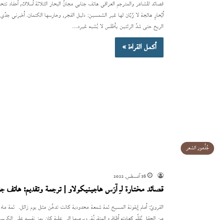
قصائد للشاعر والمترجم العراقي هاتف جنابي مجانُ البحار الثلاثة أسلافٌ، أحفاد تتحدث ع
أبْحارٍ هائجة لا رُبّان لها غير الشمسينِ: دليل الفجر، وحارسها الكتمان. أخبرني جدّي 
الريح حتى شدّ الرئتين بأطلس لا يُشبه غيره.…
أكمل القراءة »
جُذْمور الشعر
16 أغسطس، 2022
قصائد مختارة لـِ آرَس هاجينيكولاو | ترجمة وتقديم: هاتف جن
القرويّ: أمام إيقونة المسيح ثمة شمعة محدودبة كانت تدخّن مثل يوم زائل. ثمة 
من الحقل يُقلّم كعادته أظافره المتقرنّة. ويرميها إلى علبة كان يهز نفسه على الكر