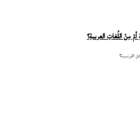
ْ مِنْ اللُغاتِ العربيةِ؟
ل الفرنسية؟