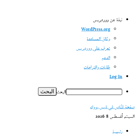
نبذة عن ووردبريس
WordPress.org
وثائق المساعدة
تعرف على ووردبريس
الدعم
طلبات واقتراحات
Log In
البحث
صفحة قنّاص في فيس بووك
السبت, أغسطس 8 2026
رئيسية