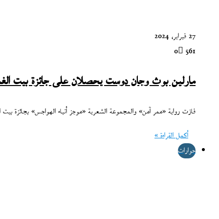
27 فبراير، 2024
0
561
مارلين بوث وجان دوست يحصلان على جائزة بيت الغشّ
فازت رواية «ممر آمن» والمجموعة الشعرية «موجز أنباء الهواجس» بجائزة بيت ال
أكمل القراءة »
حوارات