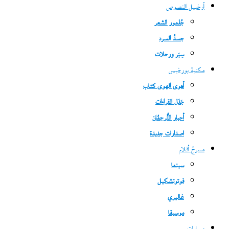
أرخبيل النصوص
جُذمور الشعر
جسدُ السرد
سِيَر ورحلات
مكتبة بورخيس
أهوى الهوى كتاب
جَدَل القراءات
أحبار التُّرجمُان
اصدارات جديدة
مسرحُ أفلام
سينما
فوتوتشكيل
غاليري
موسيقا