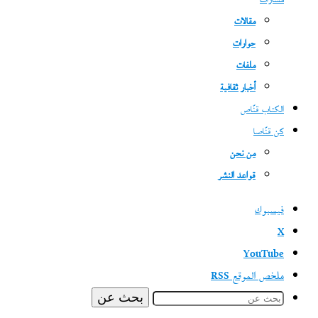
مسارات
مقالات
حوارات
ملفات
أخبار ثقافية
الكتاب قنّاص
كن قنّاصا
من نحن
قواعد النشر
فيسبوك
‫X
‫YouTube
ملخص الموقع RSS
بحث عن