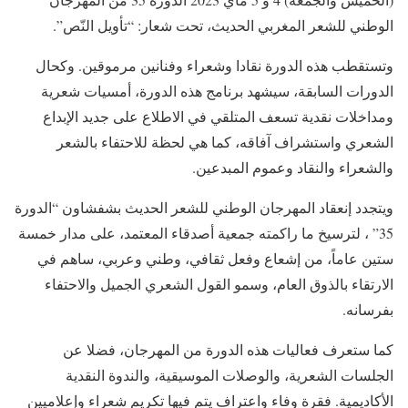
الوطني للشعر المغربي الحديث، تحت شعار: “تأويل النّص”.
وتستقطب هذه الدورة نقادا وشعراء وفنانين مرموقين. وكحال
الدورات السابقة، سيشهد برنامج هذه الدورة، أمسيات شعرية
ومداخلات نقدية تسعف المتلقي في الاطلاع على جديد الإبداع
الشعري واستشراف آفاقه، كما هي لحظة للاحتفاء بالشعر
والشعراء والنقاد وعموم المبدعين.
ويتجدد إنعقاد المهرجان الوطني للشعر الحديث بشفشاون “الدورة
35” ، لترسيخ ما راكمته جمعية أصدقاء المعتمد، على مدار خمسة
ستين عاماً، من إشعاع وفعل ثقافي، وطني وعربي، ساهم في
الارتقاء بالذوق العام، وسمو القول الشعري الجميل والاحتفاء
بفرسانه.
كما ستعرف فعاليات هذه الدورة من المهرجان، فضلا عن
الجلسات الشعرية، والوصلات الموسيقية، والندوة النقدية
الأكاديمية. فقرة وفاء واعتراف يتم فيها تكريم شعراء وإعلاميين