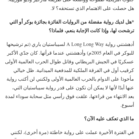
هل حصلت على الاهتمام الذي تستحقه؟ لا.
*هل لديك رواية مفضلة من الروايات الفائزة بجائزة بوكر أو التي
ترشحت لها، وإذا كانت الإجابة بنعم، فلماذا؟
أدهشتني رواية A Long Long Way لسيباستيان باري (تم ترشيحها
للبوكر في العام 2005م) وأدهشتني عندما قرأتها. كان جدّي الأكبر
عسكريًا في الجيش البريطاني وقاتل طوال الحرب العالمية الأولى
كرقيب أول في الفرقة الملكية للمدفعية الميدانية. ظل خيالي
مأخوذا على الدوام بالحرب العالمية الأولى ولكنني لن أكتب رواية
عنها أبدًا لأنها لا يمكن أن تكون على قدر رواية سيباستيان التي،
بعد الانتهاء من قراءتها، علقت فوق رأسي مثل سحابة سوداء لمدة
أسبوع.
ما الذي تعكف عليه الآن؟
في الفترة الأخيرة عملت على رواية خاطئة (مرة أخرى)، لكنني