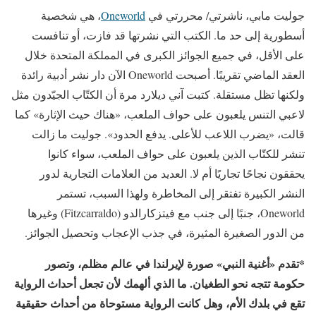
جوليت مابي، ناشرتي/ محررتي في
Oneworld
، هي شخصية
أسطورية إلى حد ما. الكتب التي نشرتها قد فازت، أو تنافست
على الأقل، في جميع الجوائز الكبرى في المملكة المتحدة خلال
العقد الماضي تقريبًا. أصبحت Oneworld الآن دار نشر أدبية رائدة
ولكنها تظل مستقلة. كتبت آني ديلارد مرة أن الكتّاب الجيّدون مثل
لاعبي التنس يلعبون على حواف الملعب، «هناك حيث الإثارة» كما
قالت، «يضرب اللاعب للأعلى. يدفع الحدود». جوليت ما زالت
تنشر للكتّاب الذين يلعبون على حواف الملعب، سواء كانوا
يحققون نجاحًا تجاريًا أم لا. العديد من العلامات التجارية لدور
النشر الكبيرة تفتقر إلى المخاطرة ولهذا السبب، تستمر
Oneworld، جنبًا إلى جنب مع فيتزكارالدو (Fitzcarraldo) وغيرها
من الدور الصغيرة المثيرة، في جذب الإعجاب وتحصيل الجوائز.
*تقدم «أغنية النبي» صورة لإيرلندا في عالم مظلم، وتصور
حكومة تتجه نحو الطغيان. ما الذي ألهمك لأن تجعل أحداث الرواية
تقع في بلدك الأم، وهل كانت الرواية مستوحاة من أحداث حقيقية