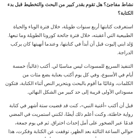
نشاط مفاجئ؟ هل تقوم بقدر كبير من البحث والتخطيط قبل بدء
الكتابة؟
استغرقت كتابتها أربع سنوات طويلة، خلال فترة الوباء والحياة
الطبيعية التي أعقبته، خلال فترة جائحة كورونا الطويلة وما تبعها.
وُلد ابني إليوت قبل أن أبدأ في كتابتها، وعندما أنهيتها كان يركب
الدراجة.
التنفيذ السريع للمسودات ليس مناسبًا لي. أكتب (غالباً) خمسة
أيام في الأسبوع، وفي كل يوم أكتب بعناية بضع مئات من
الكلمات، وغالبًا ما أقوم بالبحث وبتحرير النص أثناء الكتابة، فتكون
مسوداتي الأولى قريبة إلى حد كبير من الشكل النهائي.
قبل أن أكتب «أغنية النبي»، كنت قد قضيت ستة أشهر في كتابة
رواية خاطئة، وكنت أعلم ذلك أيضًا، لكنني استمريت في المضي
قدمًا عبر الصخور على أمل إحداث اختراق. ثم في يوم جمعة،
حوالي الساعة الثالثة بعد الظهر، توقفت عن الكتابة وفكرت، هذا