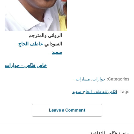
الروائي والمترجم
السوداني
عاطف الحاج
سعيد
خاص قنّاص – حوارات
Categories:
حوارات
,
مسارات
Tags:
قنّاص#عاطف_الحاج_سعيد
Leave a Comment
منصة قنّاص الثقافية