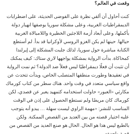
وقعت في العالم؟
كنت أحاول أن ألقي نظرة على الفوضى الحديثة، على اضطرابات
الديمقراطيات الغربية، وعلى مشكلة سوريا بوصفها انهيار دولة
بأكملها، وعلى أبعاد أزمة اللاجئين الخطيرة واللامبالاة الغربية
حيالها. حينها لم يكن الغزو الروسي لأوكرانيا قد بدأ. لم أستطع
الكتابة مباشرة حول سوريا، لذلك جلبت المشكلة إلى إيرلندا
كمحاكاة. بدأت الرواية بمشكلة يواجهها لاري ستاك: كيف يمكنك
أن تثبت أن فعلًا ديمقراطيًا ليس فعلاً ضد الدولة؟ ثم نمت الرواية
في تعقيدها وطورت منطقها المتصلب الخاص، وبدأت تتحدث عن
واقع سياسي متعدد في وقت واحد. هناك سطر من كتاب كورماك
مكارثي «العبور» حاولت استخدامه كتمهيد يعبر عن قصدي، لكن
كورماك كان مريضًا ولم نستطع الحصول على إذن في الوقت
المناسب للنشر: «مهمة الراوي ليست سهلة … يبدو أنه يتوجب
عليه اختيار قصته من بين العديد من القصص الممكنة. ولكن
بالطبع ليس هذا هو الحال. الحال هو صنع العديد من القصص من
قصة واحدة».