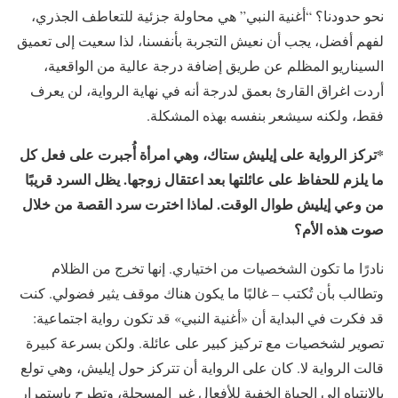
نحو حدودنا؟ “أغنية النبي” هي محاولة جزئية للتعاطف الجذري،
لفهم أفضل، يجب أن نعيش التجربة بأنفسنا، لذا سعيت إلى تعميق
السيناريو المظلم عن طريق إضافة درجة عالية من الواقعية،
أردت اغراق القارئ بعمق لدرجة أنه في نهاية الرواية، لن يعرف
فقط، ولكنه سيشعر بنفسه بهذه المشكلة.
*تركز الرواية على إيليش ستاك، وهي امرأة أُجبرت على فعل كل
ما يلزم للحفاظ على عائلتها بعد اعتقال زوجها. يظل السرد قريبًا
من وعي إيليش طوال الوقت. لماذا اخترت سرد القصة من خلال
صوت هذه الأم؟
نادرًا ما تكون الشخصيات من اختياري. إنها تخرج من الظلام
وتطالب بأن تُكتب – غالبًا ما يكون هناك موقف يثير فضولي. كنت
قد فكرت في البداية أن «أغنية النبي» قد تكون رواية اجتماعية:
تصوير لشخصيات مع تركيز كبير على عائلة. ولكن بسرعة كبيرة
قالت الرواية لا. كان على الرواية أن تتركز حول إيليش، وهي تولع
بالانتباه إلى الحياة الخفية للأفعال غير المسجلة، وتطرح باستمرار