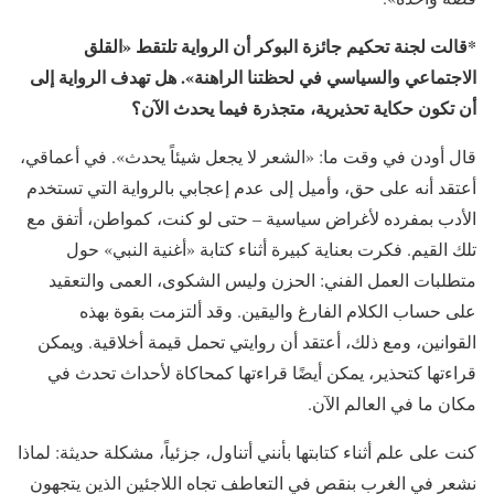
*قالت لجنة تحكيم جائزة البوكر أن الرواية تلتقط «القلق
الاجتماعي والسياسي في لحظتنا الراهنة». هل تهدف الرواية إلى
أن تكون حكاية تحذيرية، متجذرة فيما يحدث الآن؟
قال أودن في وقت ما: «الشعر لا يجعل شيئاً يحدث». في أعماقي،
أعتقد أنه على حق، وأميل إلى عدم إعجابي بالرواية التي تستخدم
الأدب بمفرده لأغراض سياسية – حتى لو كنت، كمواطن، أتفق مع
تلك القيم. فكرت بعناية كبيرة أثناء كتابة «أغنية النبي» حول
متطلبات العمل الفني: الحزن وليس الشكوى، العمى والتعقيد
على حساب الكلام الفارغ واليقين. وقد ألتزمت بقوة بهذه
القوانين، ومع ذلك، أعتقد أن روايتي تحمل قيمة أخلاقية. ويمكن
قراءتها كتحذير، يمكن أيضًا قراءتها كمحاكاة لأحداث تحدث في
مكان ما في العالم الآن.
كنت على علم أثناء كتابتها بأنني أتناول، جزئياً، مشكلة حديثة: لماذا
نشعر في الغرب بنقص في التعاطف تجاه اللاجئين الذين يتجهون