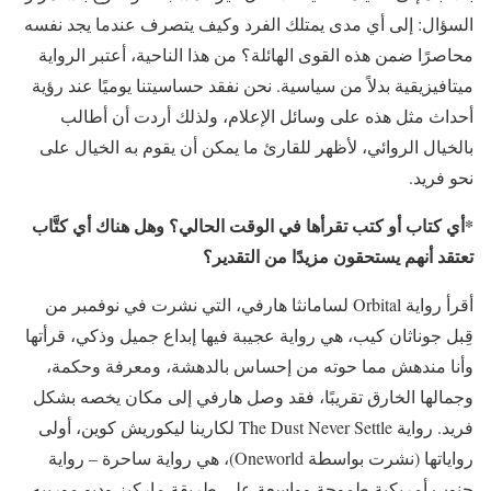
السؤال: إلى أي مدى يمتلك الفرد وكيف يتصرف عندما يجد نفسه
محاصرًا ضمن هذه القوى الهائلة؟ من هذا الناحية، أعتبر الرواية
ميتافيزيقية بدلاً من سياسية. نحن نفقد حساسيتنا يوميًا عند رؤية
أحداث مثل هذه على وسائل الإعلام، ولذلك أردت أن أطالب
بالخيال الروائي، لأظهر للقارئ ما يمكن أن يقوم به الخيال على
نحو فريد.
*أي كتاب أو كتب تقرأها في الوقت الحالي؟ وهل هناك أي كتَّاب
تعتقد أنهم يستحقون مزيدًا من التقدير؟
أقرأ رواية Orbital لسامانثا هارفي، التي نشرت في نوفمبر من
قِبل جوناثان كيب، هي رواية عجيبة فيها إبداع جميل وذكي، قرأتها
وأنا مندهش مما حوته من إحساس بالدهشة، ومعرفة وحكمة،
وجمالها الخارق تقريبًا، فقد وصل هارفي إلى مكان يخصه بشكل
فريد. رواية The Dust Never Settle لكارينا ليكوريش كوين، أولى
رواياتها (نشرت بواسطة Oneworld)، هي رواية ساحرة – رواية
جنوب أمريكية طموحة وواسعة على طريقة ماركيز وديو مورييه.