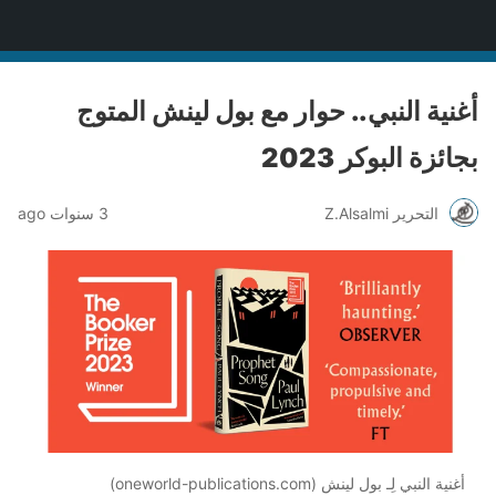
منصة قنّاص الثقافية
أغنية النبي.. حوار مع بول لينش المتوج
بجائزة البوكر 2023
التحرير Z.Alsalmi
3 سنوات ago
أغنية النبي لِـ بول لينش (oneworld-publications.com)