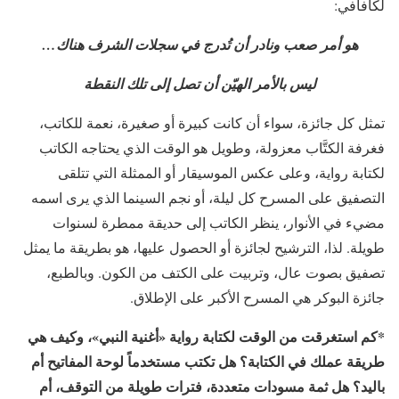
لكافافي:
هو أمر صعب ونادر أن تُدرج في سجلات الشرف هناك…
ليس بالأمر الهيّن أن تصل إلى تلك النقطة
تمثل كل جائزة، سواء أن كانت كبيرة أو صغيرة، نعمة للكاتب،
فغرفة الكتَّاب معزولة، وطويل هو الوقت الذي يحتاجه الكاتب
لكتابة رواية، وعلى عكس الموسيقار أو الممثلة التي تتلقى
التصفيق على المسرح كل ليلة، أو نجم السينما الذي يرى اسمه
مضيء في الأنوار، ينظر الكاتب إلى حديقة ممطرة لسنوات
طويلة. لذا، الترشيح لجائزة أو الحصول عليها، هو بطريقة ما يمثل
تصفيق بصوت عال، وتربيت على الكتف من الكون. وبالطبع،
جائزة البوكر هي المسرح الأكبر على الإطلاق.
*كم استغرقت من الوقت لكتابة رواية «أغنية النبي»، وكيف هي
طريقة عملك في الكتابة؟ هل تكتب مستخدماً لوحة المفاتيح أم
باليد؟ هل ثمة مسودات متعددة، فترات طويلة من التوقف، أم