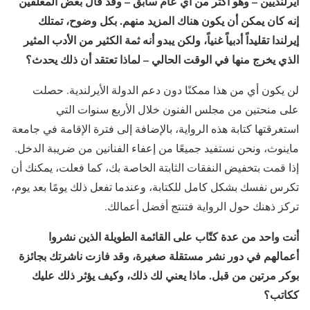
أيرلنديين – وهو أكثر من أي عام سابق – وقد قال بعض المعلقين
إنه كان يمكن أن يكون هناك المزيد منهم. بكل وضوح، تمتلك
إيرلندا تقليداً أدبياً غنياً، ولكن يبدو أنه ثمة الكثير من الأدب المثير
الذي يخرج منها في الوقت الحالي – لماذا تعتقد أن ذلك يحدث؟
لن يكون أي من هذا ممكنًا دون دعم الدولة الأيرلندية. حصلت
على منحتين من مجلس الفنون خلال الأربع سنوات التي
استغرقتها كتابة هذه الرواية، بالإضافة إلى فترة الإقامة في جامعة
ماينوث، ونحن نستفيد جميعًا من إعفاء الفنانين من ضريبة الدخل.
إذا قمت بتخفيض النفقات الثابتة الخاصة بك، كما فعلت، يمكنك أن
تكرس نفسك بشكل كامل للكتابة، وعندما تفعل ذلك يومًا بعد يوم،
تركز ذهنك حول الرواية فتنتج أفضل أعمالك.
أنت واحد من عدة كتّاب على القائمة الطويلة الذين نشروا
أعمالهم في دور نشر مستقلة صغيرة، وقد فازت ناشرتك بجائزة
بوكر مرتين من قبل. ماذا يعني لك ذلك، وكيف يؤثر ذلك عليك
ككاتب؟