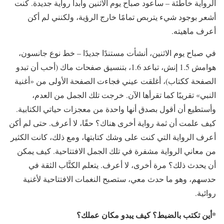
الرواية خاطئة – سأعود صباح يوم الاثنين وأبدأ رواية جديدة. كنت
أشعر بوجود شيء يتربص تمامًا خارج الرؤية، ولكنني لم أكن
أعرف ماهيته.
في صباح يوم الاثنين، أنشأت مستندًا جديدًا – خط نوع جانسون،
هوامش 1.5 إنش، تباعد 1.6، بتنسيق صفحات ماك (أحب أن تبدو
الصفحة ككتاب)، أغلقت عيني فجاءت الصفحة الأولى من «أغنية
النبي» تقريبًا كما تقرأها الآن. خرجت تلك الجمل من العدم،
وأستطيع أن أقول بصدق أنها واحدة من معجزات حياتي الكتابية.
كيف علمت أن ثمة رواية أخرى هناك؟ حقًا، لا أعرف. حتى لم أكن
أعرف الرواية التي كنت على وشك كتابتها، ومع ذلك، كانت الكثير
من معاني الرواية مشفرة في تلك الجمل الافتتاحية. كيف يمكن
أن يحدث ذلك؟ مرة أخرى، لا أعرف. يتعلم الكتَّاب الثقة في
حدسهم، وهو ما حدث معي، ستصبح النغمات الافتتاحية لأغنية
روائية.
*أين تكتب بالضبط؟ كيف يبدو مكان عملك؟