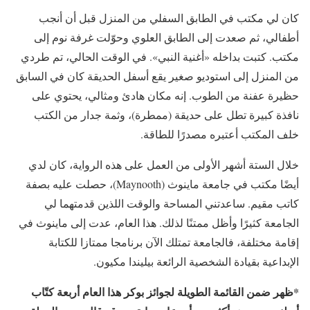
كان لي مكتب في الطابق السفلي من المنزل قبل أن أنجب
أطفالي، ثم صعدت إلى الطابق العلوي وحوّلت غرفة نوم إلى
مكتب. كتبت بداخله «أغنية النبي». في الوقت الحالي، تم طردي
من المنزل إلى استوديو صغير يقع أسفل الحديقة كان في السابق
حظيرة عفنة من الطوب. إنه مكان هادئ ومثالي، يحتوي على
نافذة كبيرة تطل على حديقة (ممطرة)، وثمة جدار من الكتب
خلف المكتب أعتبره مصدرًا للطاقة.
خلال الستة أشهر الأولى من العمل على هذه الرواية، كان لدي
أيضًا مكتب في جامعة ماينوث (Maynooth)، حصلت عليه بصفة
كاتب مقيم. ساعدتني المساحة والوقت اللذين قدمتهما لي
الجامعة كثيرًا وأظل ممتنًا لذلك. هذا العام، عدت إلى ماينوث في
إقامة مختلفة، فالجامعة تمتلك الآن برنامجا ممتازا للكتابة
الإبداعية بقيادة الشخصية الرائعة بيليندا مكيون.
*ظهر ضمن القائمة الطويلة لجوائز بوكر هذا العام أربعة كتّاب