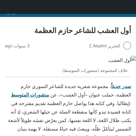
منصة قنّاص الثقافية
أول العشب للشاعر حازم العظمة
التحرير Z.Alsalmi
3 سنوات ago
غلاف المجموعة (منشورات المتوسط)
صدر حديثاً
، مجموعة شعرية جديدة للشاعر السوري حازم
منشورات المتوسط
العظمة، حملت عنوان «أول العشب»، عن
-إيطاليا. وفي كتابه هذا يواصل حازم العظمة تقديم مقترحه في
كتابة قصيدة تبدو كأنها منقطعة الصلة عن جيلها الشعري، إذ أنه
يكتب ظلال اللغة، لا اللغة نفسها، كمن يعرّض نفسَه طويلاً لأشعة
الشمس ليتأمّلَ ظلّه، ويبعثَ فيه حياةً مستقلة. لا يهمه بنيان