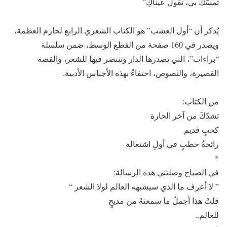
تمسّكْ بي، تقولُ عيناكِ”
يُذكر أن “أول العشب” هو الكتاب الشعري الرابع لحازم العظمة،
ويصدر في 160 صفحة من القطع الوسط، ضمن سلسلة
“براءات”، التي تصدرها الدار وتنتصر فيها للشعر، والقصة
القصيرة، والنصوص، احتفاءً بهذه الأجناس الأدبية.
من الكتاب:
تشدّكَ من آخر الحارة
كحبٍ قديم
رائحةُ حطبٍ في أولِ اشتعاله
*
في الصباح وصلتني هذه الرسالة:
” لا أعرف ما الذي سيشبهه العالم لولا الشعر “
قلتُ هذا أجملُ ما سمعتهُ من مديحٍ
للعالم..