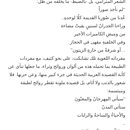
الشعر المترامي، بل -بالضبط- ما يخلفه من ظل:
“لم نأخذ صوراً
عُدنا من صُوَرِنا القديمة كلًا لوحدهِ..
وراءنا الجدرانُ لسنينٍ بقيتْ مضاءة
من وميضِ الكاميرات الأخير
وفي الخلفيةِ مقهى في الحجاز
…أو شرفةٌ من حارةِ الزيتون”
مفرداته اللغوية تلك تشابكت، على نحو كثيف، مع مفردات
الطبيعة بما تحمله هذه من ألوان وروائح وثراء، ما جعلها تنأى عن
كآبة القصيدة العربية الحديثة في جزء كبير منها، وعن حزنها. فلا
شعور بالذنب ولا آثام، بل قصيدة ملونة تقطر روائح لطيفة
ومبتسمة:
“سيأتي المِهرجانُ والمغنّونَ
ستأتي المدنُ
والأحياءُ والساحةُ والرايات
..