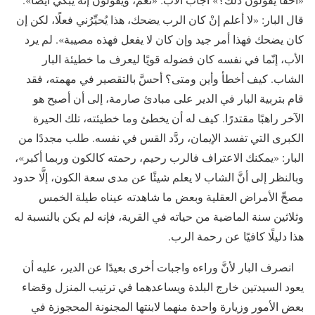
قال البار: «لا أعلم إنْ كان الرب يضحك، هذا يُحيِّرُني فعلًا، لكن إن
كان يضحك فهذا أمر جيد وإن كان لا يفعل فهذه مصيبة». لم يرد
الأب، إنّما في نفسه كان فضوله قويًا ليعرف ما خطيئة البار
الشاب. كيف أخطأ وأين ومتى؟ أحسَّ بالتقصير في مهمته، فقد
قام بتربية البار في الدير على مبادئ صارمة، إلى أن أصبح هو
الآخر راهبًا مقتدرًا. كيف له أن يخطئ وما خطيئته، تلك الحيرة
الكبرى التي تفسد الإيمان، ردَّد القس في نفسه. طلب مجددًا من
البار: «يمكنك الاعتراف فالرب رحيم، رحمته كالكون وربما أكبر»،
وبالنظر إلى أنَّ الشاب لا يعلم شيئًا عن مدى سعة الكون، إلَّا حدود
مصحِّ الأمراض العقلية وبعض ما شاهدته عيناه طيلة الخمس
وثلاثين سنة الماضية من حياته في القرية، فإنه لم يكن بالنسبة له
هذا دليلًا كافيًا عن رحمة الرب.
انصرف البار لأنَّ وراءه واجبات أخرى بعيدًا عن الدير، عليه أن
يعود السيدتين خارج البلدة ويساعدهما في ترتيب المنزل وقضاء
بعض الأمور وزيارة واحدة منهما لابنتها المجنونة المحجوزة في