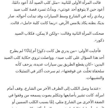
قالت المرأة الأولى للثانية: «مثل كلب الصيد أنا، أعود دائمًا،
أعود حين لا يتوقع أحد عودتي». وبدأتْ تسرد قصة كلب صيد
رمادي رأته في الشارع وسط السيارات وقد تبدلت أحواله. صار
بدينًا، بطنه يكاد يلامس الأرض. «ربما كانت كلبة حامل»، قالت.
ضحكت المرأة الثانية وقالت: «ولكن لا يمكن، فكلاب الصيد
ذكور».
فأجابت الأولى: «من يدري هل كانت ذكورًا أم إناثًا؟ لم يطرح
أحد هذا السؤال على كلب صيد». وواصلت تروي حكاية كلب الصيد
البدين: «كان يقطع الطريق بين سيارات عديدة، يزحف كأنه
سلحفاة تخلَّت عن قوقعتها»، ثم سرحت أكثر في التمثيلات
والتشبيهات.
«عندما وصل الكلب إلى الطرف الآخر من الشارع، وقف أمام
امرأة، كانت تشير بأصابعها وتتكلم بصوت يسمعه من وقفوا في
الضفة الأخرى من الشارع مثلي، إمَّا بسبب الكلب السمين أو