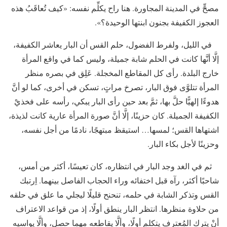
مصحٍّ في المدينة المجاورة. هنا راح يكلِّم نفسه: «كيف تُعاقَبُ هذه
العجوز الكفيفة بجنون ابنتها الوحيدة؟».
في الليل، ولفرط الفضول، حلم القس أن البار يعاشر الكفيفة،
إلَّا أنَّها كانت في الحلم شابة جميلة، وليس كما في واقع المرأة
خارج البلدة. رأى كل المقاطع المخجلة. عَلِق في بصره منظر
المرأة تتلوَّى فوق البار، تصرخ مراتٍ، تسكن في أخرى، كما لو أنَّ
هدوءًا إلهيًّا حلَّ بها، ثمَّ بعد حين رأى البار يبكي، رأسه على فخذيْ
الكفيفة الجميلة. كان حزينًا، إلَّا أنَّ صورة المرأة عارية كانت لذيذة،
اشتهاها القس؛ لمسها… استيقظ مبتهجًا، نادمًا من أجل نفسه،
وحزينًا لأجل بكاء البار.
ثم في الغد وجد البار في انتظاره، كان تعيسًا، أكثر من أمس،
شاحبًا أكثر، رآه قبل اختفائه وراء الحجاب الفاصل بينهما. اِرتبك
القس وتذكر الشابة في حلمه، تنحنح قليلًا ليجلي ما علق في حلقه
من حلاوة منظرها. انتظر البار ينطق أولًا، إذ من قواعد الاعتراف
أنْ يترك المُعترِف يتكلم أولًا، وألَّا يقاطعه مهما حصل، وألَّا يواسيه