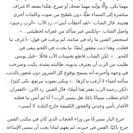
مهما بكى، وألَّا يؤنِّبه مهما ضحك أو صرخ، هكذا يصعد الاعتراف
مباشرة إلى السماء نقيًّا، دون تلطيخ من صوت وكلمات أخرى
هجينة. قال الشاب: «لقد أخطأت أبتي!»، رد الأب: «الرب رحيم».
واصل الشاب: «ولكنني غير متأكد من غفرانه لخطيئتي…».
استحضر القس ما رآه في منامه، لم يرغب في قول: «أعرف ما
فعلت، وهذا ذنب مغفور أيضًا، ما يحدث في اللحم يبقى في
اللحم…». لكن الشاب قاطع تخمينات الأب قائلًا: «قبل يومين
طلبت من الرب أن يعترف بذنوبه، طالبته بشدة، بكيت وصرخت
في وجهه وأخبرته أنه يسمح بوقوع كل الشرور دون شعور بالذنب،
سألته أشياء لا أرغب بذكرها…» وبكى بصوت مرتفع، بكى كثيرًا…
«لكن رحمة الرب تغفر هذا أيضًا» قال القس. رد الابن: «الغفران
التام يتطلب نسيانًا تامًا، هل ينسى الرب؟ أنا لم أنس ما فعلته
الأقدار بأمي وجدتي والعجوز الكفيفة خارج البلدة. لا أنسى».
خرج البار مسرعًا من وراء الحجاب الذي كان في مكتب القس.
خرج باكيًا. القس في حيرته، لم يفهم لماذا يجب أن ينسى الإساءة