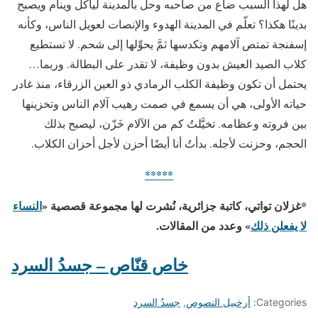
هل لهذا السبب ضاع من صاحبه وحل بالمدينة ليأكل وينام ويصبح
بدينًا هكذا؟ تعلّم في المدينة الهدوء والإنصات لعويل الناس، وكأنه
إسفنجة تمتص آلامهم وتكدسها ثمَّ يحوِّلها إلى شحم. لا تستطيع
كلاب الصيد العيش بدون وظيفة، لا تقدر على البطالة. وربما…
يحتمل أن تكون وظيفة الكلب الرمادي ذو العين الزرقاء، منذ غادر
حياته الأولى، هي أن يسمع في صمت رهيب آلام الناس وتخزينها
بين فروته وعظامه. تخيَّلتُ كم من الآلام خَزّن، ليصبح بذلك
الحجم، وحزنت لأجله. بدأتُ أنا أيضًا أحزن لأجل أحزان الكلاب.
*****
*غزلان تواتي، كاتبة جزائرية، نُشرت لها مجموعة قصصية «
النساء
لا يفعلن ذلك
» وعدد من المقالات.
خاص قنّاص – جسدُ السرد
Categories:
أرخبيل النصوص
,
جسدُ السرد