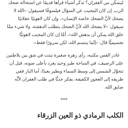
ليتمكَّن من الغفران؟ تذكَّر أشياء قرأها قديمًا عن استحالة ضحك
الرب. إن كان المجيب عن السؤال فيلسوفًا فسيقول: «الله لا
يضحك لأنَّ الضحك خاصة الإنسان»، وإن كان لاهوتيًا عقلانيًا
سيقول: «لا يضحك الله لأنَّ الضحك يتطلب الدهشة، ولا شيء ممَّا
خلق الله يمكن أن يدهش الله»، أمَّا إن كان المجيب لاهوتيًّا
تجسيميًّا قال: «إنّما يبتسم الله، لكن سرورًا فقط».
غادر القس مكتبه، رأى زهرة صغيرة نبتت في شق بين بلاطتين
على الرصيف، في الساحة طير وحيد يغرد بأعلى صوته، قبل أن
تتحوَّل الشمس إلى وسط السماء ويطير بعيدًا، أما البار ففي
طريقه إلى العجوز الكفيفة، يفكر جديًّا في طلب الغفران لأنَّه
ضايق الله.
***
الكلب الرمادي ذو العين الزرقاء