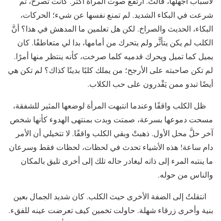
لأسباب أجهلها، قالتْ. ارتفع صوت المرأة أكثر. كانت تصرخ، ثم
شرعت في البكاء الشديد. لم تمنع نفسها عن شيء؛ الحركات،
البكاء، الحديث والصراخ. لكن هل تعلمين ما المدهش في هذا؟ أنَّ
الكلب لم يكن يتأثَّر ولم يتحرك من أمامها، بدا لي متعاطفًا. كان
يميل كما تميل ويحرك قدميه كلما صرخت، كأنه ينتظر منها أمرًا.
لم تكن صاحبته على الأرجح؛ من يملك كلبًا بدينًا كذاك؟ لم تكن هي
أيضًا تبدو ممن يَقْدرون على حب الكلاب.
ظل الكلب واقفًا وعندما انتبهت المرأة لوضعها المثير للشفقة،
مسحت دموعها بسرعة، صمتت وبدت بمنتهى الهدوء كأنها شخص
آخر حلَّ محل الأول. ذهبتْ وبقي الكلب واقفًا. لا تتخيلي أن الأمر
دام ساعة! هذه الأشياء تحدث في لحظات، لحظات فقط وسرعان
ما ينتبه المرء إلى ذاته ليغادر حاله تلك إلى أخرى تليق بالمكان
والناس من حوله.
انتقلتُ إلى الضفة الأخرى حيث الكلب. كان شديد الجمال بعين
بنية وأخرى زرقاء شهلة. حاولت تخمين كيف تعرضت عينه للفقء.