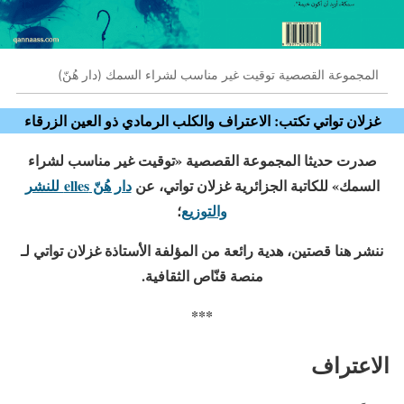
المجموعة القصصية توقيت غير مناسب لشراء السمك (دار هُنّ)
غزلان تواتي تكتب: الاعتراف والكلب الرمادي ذو العين الزرقاء
صدرت حديثا المجموعة القصصية «توقيت غير مناسب لشراء
السمك» للكاتبة الجزائرية غزلان تواتي، عن
دار هُنّ elles للنشر
والتوزيع
؛
ننشر هنا قصتين، هدية رائعة من المؤلفة الأستاذة غزلان تواتي لـ
منصة قنّاص الثقافية.
***
الاعتراف