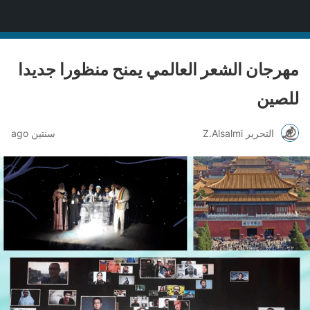
منصة قنّاص الثقافية
مهرجان الشعر العالمي يمنح منظورا جديدا
للصين
التحرير Z.Alsalmi
سنتين ago