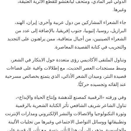
الدولي غير المادي، ومتحف ليانغتشو للقطع الأثرية العتيقة،
وغيرها.
جاء الشعراء المشاركين من دول عربية وأخرى: إيران، الهند،
البرازيل، روسيا، إثيوبيا، جنوب إفريقيا، بالإضافة إلى عدد من
الشعراء الصينيين، من أجيال متعاقبة، ممن يراهنون على التجديد
والتجريب في كتابة القصيدة المعاصرة.
وتناول الملتقى الأكاديمي رؤى متعددة حول الابتكار في الشعر،
وسط مستجدات العصر الحديث، مع إطلالات وافية على فضاءات
قصيدة النثر، وميدان الشعر الأدائي، الذي يتمتع بخصائص مسرحية
عند إلقائه وتجسيده حركيًّا.
وفي ورقته «الرقمية كمصنع للدهشة وإنتاج الحياة والإبداع»،
تناول الشاعر شريف الشافعي تأثر الكتابة الشعرية بالرقمية
وثورة التكنولوجيا والاتصالات والنشر الإلكتروني ومدارات الإنترنت
وتطبيقاتها ووسائل التواصل الاجتماعي وغيرها من تجليات الألينة
والحاسوبية. وذهب إلى أن هذا التأثير يتسق مع تأثير الرقمية على