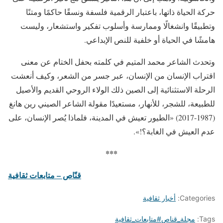
حركة الحياة ذاتها، باعتبار الرقمية فلسفة ونسقًا حاكمًا ومتنًا
وتطبيقًا وانشغالًا وممارسة وأسلوب تفكير واستشعار، وليست
هامشًا في الحياة أو خلفية للنص الإبداعي.
وتحدث الشاعر محمد المتيم في كلمته بحفل الختام عن معنى
اقتراب الإنسان من الإنسان، عبر جسر من الشعر، وكيف أنعشت
الرحلة الاستثنائية إلى الصين ذلك الولاء الروحي القديم والأصيل
للطبيعة، للشجر، للأنهار، مستعيدًا مقولة الشاعر الصيني رين هانغ
(1987-2017) «الطيور تعيش في المدينة، فلماذا يُصر الإنسان، على
عدم العيش في الغابة؟!».
***
قنّاص – متابعات ثقافية
Categories:
أخبار ثقافية
Tags:
مجلة_قناص#متابعات_ثقافية