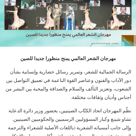
مهرجان الشعر العالمي يمنح
منظورا جديدا للصين
الرسالة الجمالية للشعر، وتمرير رسائل حضارية وإنسانية بشأن
دور الآداب والفنون وعناصر القوة الناعمة في تعميق التواصل بين
الشعوب، وتعزيز التآلف والسلام والصداقة والمحبة بين البشر من
أجناس وأديان وثقافات مختلفة.
نظّم المهرجان اتحاد الكتّاب الصينيين، بحضور وزير دائرة الدعاية
تشاو شينغ وكبار المسؤوليين الرسميين والحكوميين الصينيين.
وإلى جانب أمسياته الشعرية (باللغات الأصلية للشعراء والترجمة
الصينية)، فقد شهد المهرجان عقد ملتقى أكاديمي حول «الابتكار