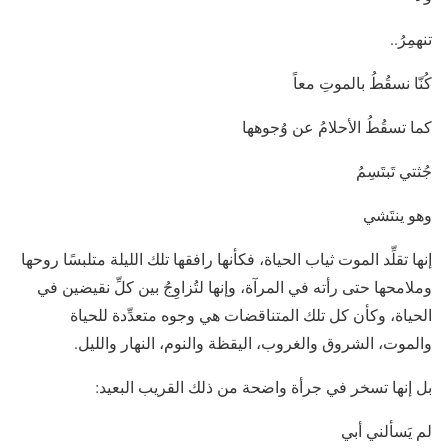
تنهمِرُ..
كُنّا نسقُطُ بالموتِ معاً
كما تسقُطُ الأحلامُ عن وُجوهها
جُثتي تَبتَسِمُ
وهو ينتَشي
إنها تقلِّد الموت ثياب الحياة، فكأنها رافقها تلك الليلة متلبسًا روحها
وملامحها حتى رأته في المرآة، وإنها لتُزاوِجُ بين كلِّ نقيضين في
الحياة، وكأن كل تلك المتناقضات هي وجوه متعدِّدة للحياة
والموت، الشروق والغروب، اليقظة والنوم، النهار والليل.
بل إنها تسخر في جرأة واضحة من ذلك القريب البعيد:
لم يَسألني أبي