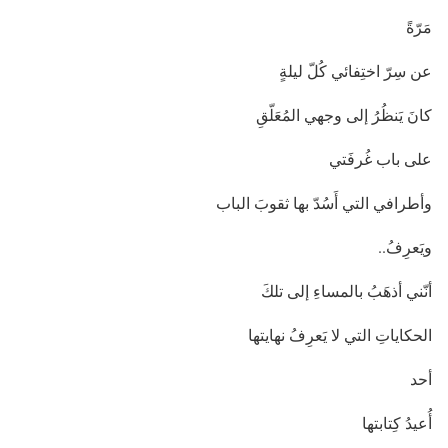
مَرّةً
عن سِرّ اختِفائي كُلّ ليلةٍ
كانَ يَنظُرُ إلى وجهي المُعَلّقِ
على باب غُرفَتي
وأطرافي التي أَسُدّ بها ثقوبَ الباب
ويَعرِفُ..
أنّني أذهَبُ بالمساءِ إلى تلكَ
الحكاياتِ التي لا يَعرِفُ نهايتها
أحد
أُعيدُ كِتابتها