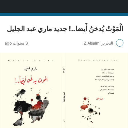
منصة قنّاص الثقافية
الْمَوْتُ يُدخنُ أَيضا..! جديد ماري عبد الجليل
التحرير Z.Alsalmi
3 سنوات ago