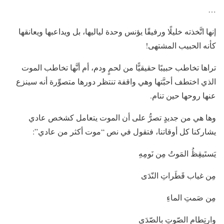
…
إنها اتَّخذته خليلًا ورفيقًا يؤنس وحدة لياليها، بل ويداعبها ويعانقها
كأنه الحبيب المشتهى!
تراها تخاطب حبيبًا حقيقيًّا من لحمٍ ودم، أم أنَّها تخاطب الموت
الذي اختطف أحبَّتها وهي واقفة تنتظر دورها متصوِّرة أنه سينزع
عنها روحها حين تنام.
وها هي من جديدٍ تصرُّ على أن الموت يتعامل كشخص عادي
يشاركنا كل أوقاتنا، فتقول في نص “موت أكثر من عادي”:
يَستَيقِظُ المَوتُ مِن نَومِهِ
مِن غياب قَطَراتِ النّدَى
مِن صَمتِ الماءِ
وارتِطامِ الصّوتِ بالصّدَى