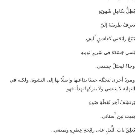
يُطِلُّ بكامِلِ شَهوتِهِ
يَعرِفُ طَريقَهُ إلَيّ
يَتَبَعُ رائِحَتي كَعاشِقٍ أَليفٍ
نَسي جَسَدَهُ في سَريرِ نَومِهِ
وجاءَ ليحتَلّ جِسمي
ومرةً أخرى تتخيَّله حبيبًا يداعبها واصلًا بها إلى النشوة، ولكنه في
النهاية لا ينتشي ولا يتركها تهدأ، فهو:
يَرتَشِفُ آخِرَ نُقطَةِ ضَوءٍ
بَقيت بَينَ أَسناني
يُغلِقُ بابَ اللَّيلِ على رائِحَةِ عِطرِهِ ويَمضي..