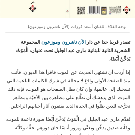
لوحة الغلاف للفنان أسعد فرزات (الآن ناشرون وموزعون)
تصدر
قريبا جدا عن دار
الآن ناشرون وموزعون
المجموعة
الشعرية الثانية للبنانية ماري عبد الجليل تحت عنوان:
الْمَوْتُ
يُدَخِّنُ أَيْضًا،
إذا أردت أن تشتهي الحديث عن الموت فاقرأ هذا الديوان، فأنت
منذ الصفحة الأولى واقعٌ لا محالة في شرك الكلمات الناعمة التي
تسحبك إلى عالمها، وإن كان بطل الصفحات هو الموت، فإنه ذلك
الموت الذي يدهشك أن تطَّلع على مظاهره بين الأحبَّة ومظاهر
تجرُّعه للذين ظلُّوا في الحياة الدنيا يقتفون آثار أحبابهم الراحلين.
تُقدِّم ماري عبد الجليل في الْمَوْتُ يُدَخِّنُ أَيْضًا صورة ناعمة للموت،
وكأنه صديق يدخِّن ويغنِّي ويزور أناسًا حان دورهم بخفَّة وكأنَّه