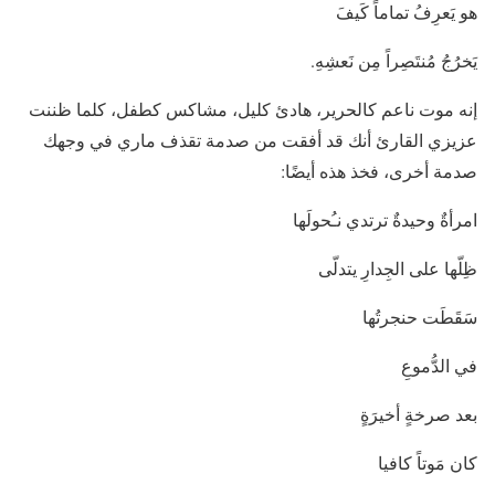
هو يَعرِفُ تماماً كَيفَ
يَخرُجُ مُنتَصِراً مِن نَعشِهِ.
إنه موت ناعم كالحرير، هادئ كليل، مشاكس كطفل، كلما ظننت
عزيزي القارئ أنك قد أفقت من صدمة تقذف ماري في وجهك
صدمة أخرى، فخذ هذه أيضًا:
امرأةٌ وحيدةٌ ترتدي نـُحولَها
ظِلّها على الجِدارِ يتدلّى
سَقَطَت حنجرتُها
في الدُّموعِ
بعد صرخةٍ أخيرَةٍ
كان مَوتاً كافيا