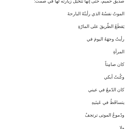
صديق حميم، حتى إنها تتخيَّل زيارته لها في صمت:
الموتُ نفسُهُ الذي رأيتُهُ البارحةَ
يَقطَعُ الطّريقَ على المارّةِ
رأيتُ وجهَهُ اليومَ في
المرآةِ
كان صامِتاً
وكُنتُ أبكي
كان الدّمعُ في عيني
يتساقَطُ في عَينَيهِ
ودُموعُ الموتى ترتجفُ
ولا