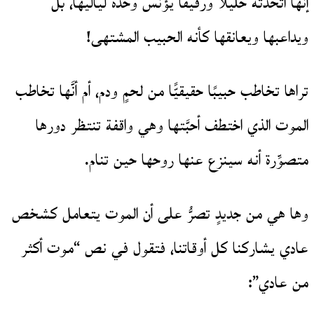
إنها اتَّخذته خليلًا ورفيقًا يؤنس وحدة لياليها، بل
ويداعبها ويعانقها كأنه الحبيب المشتهى!
تراها تخاطب حبيبًا حقيقيًّا من لحمٍ ودم، أم أنَّها تخاطب
الموت الذي اختطف أحبَّتها وهي واقفة تنتظر دورها
متصوِّرة أنه سينزع عنها روحها حين تنام.
وها هي من جديدٍ تصرُّ على أن الموت يتعامل كشخص
عادي يشاركنا كل أوقاتنا، فتقول في نص “موت أكثر
من عادي”: