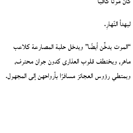
كان مَوتاً كافيا
ليهدأ النّهارِ.
“الموت يدخِّن أيضًا” ويدخل حلبة المصارعة كلاعب
ماهر، ويختطف قلوب العذارى كدون جوان محترف،
ويمتطي رؤوس العجائز مسافرًا بأرواحهن إلى المجهول.