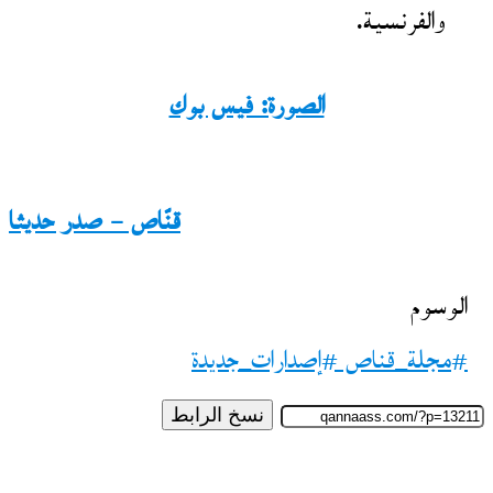
والفرنسية.
الصورة: فيس بوك
قنّاص – صدر حديثا
الوسوم
#مجلة_قناص #إصدارات_جديدة
نسخ الرابط
تابع
على