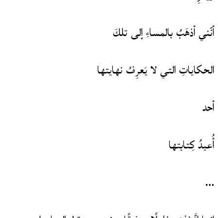
أنّني أذهَبُ بالمساءِ إلى تلكَ
الحكاياتِ التي لا يَعرِفُ نهايتها
أحد
أُعيدُ كِتابتها
…