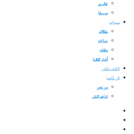
غاليري
موسيقا
مسارات
مقالات
حوارات
ملفات
أخبار ثقافية
الكتاب قنّاص
كن قنّاصا
من نحن
قواعد النشر
فيسبوك
‫X
‫YouTube