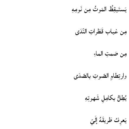
يَستَيقِظُ المَوتُ مِن نَومِهِ
مِن غياب قَطَراتِ النّدَى
مِن صَمتِ الماءِ
وارتِطامِ الصّوتِ بالصّدَى
يُطِلُّ بكامِلِ شَهوتِهِ
يَعرِفُ طَريقَهُ إلَيّ