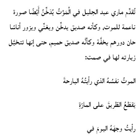
تُقدِّم ماري عبد الجليل في الْمَوْتُ يُدَخِّنُ أَيْضًا صورة
ناعمة للموت، وكأنه صديق يدخِّن ويغنِّي ويزور أناسًا
حان دورهم بخفَّة وكأنَّه صديق حميم، حتى إنها تتخيَّل
زيارته لها في صمت:
الموتُ نفسُهُ الذي رأيتُهُ البارحةَ
يَقطَعُ الطّريقَ على المارّةِ
رأيتُ وجهَهُ اليومَ في