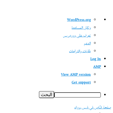
نبذة
WordPress.org
عن
وثائق المساعدة
ووردبريس
تعرف على ووردبريس
الدعم
طلبات واقتراحات
Log In
AMP
View AMP version
Get support
البحث
صفحة قنّاص في فيس بووك