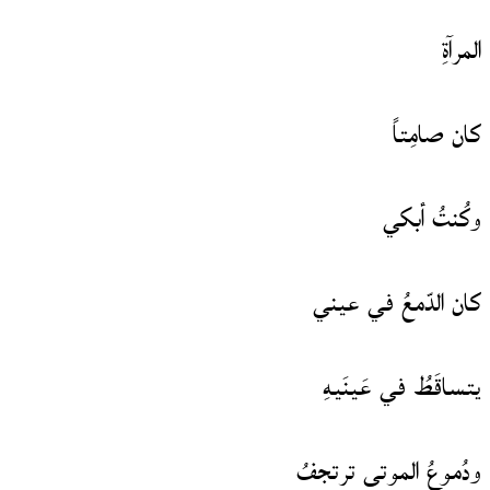
المرآةِ
كان صامِتاً
وكُنتُ أبكي
كان الدّمعُ في عيني
يتساقَطُ في عَينَيهِ
ودُموعُ الموتى ترتجفُ