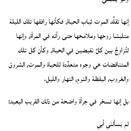
إنها تقلِّد الموت ثياب الحياة، فكأنها رافقها تلك الليلة
متلبسًا روحها وملامحها حتى رأته في المرآة، وإنها
لتُزاوِجُ بين كلِّ نقيضين في الحياة، وكأن كل تلك
المتناقضات هي وجوه متعدِّدة للحياة والموت، الشروق
والغروب، اليقظة والنوم، النهار والليل.
بل إنها تسخر في جرأة واضحة من ذلك القريب البعيد:
لم يَسألني أبي