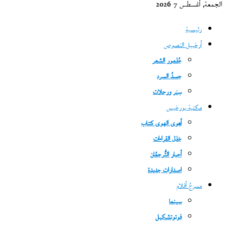
الجمعة, أغسطس 7 2026
رئيسية
أرخبيل النصوص
جُذمور الشعر
جسدُ السرد
سِيَر ورحلات
مكتبة بورخيس
أهوى الهوى كتاب
جَدَل القراءات
أحبار التُّرجمُان
اصدارات جديدة
مسرحُ أفلام
سينما
فوتوتشكيل