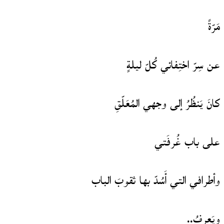
مَرّةً
عن سِرّ اختِفائي كُلّ ليلةٍ
كانَ يَنظُرُ إلى وجهي المُعَلّقِ
على باب غُرفَتي
وأطرافي التي أَسُدّ بها ثقوبَ الباب
ويَعرِفُ..