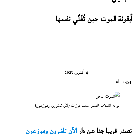
أيقونة الموت حين تُغَنِّي نفسها
تابع
على
X
4 أكتوبر، 2023
0
1٬354
لوحة الغلاف للفنان أسعد فرزات (الآن ناشرون وموزعون)
تصدر
قريبا جدا عن دار
الآن ناشرون وموزعون