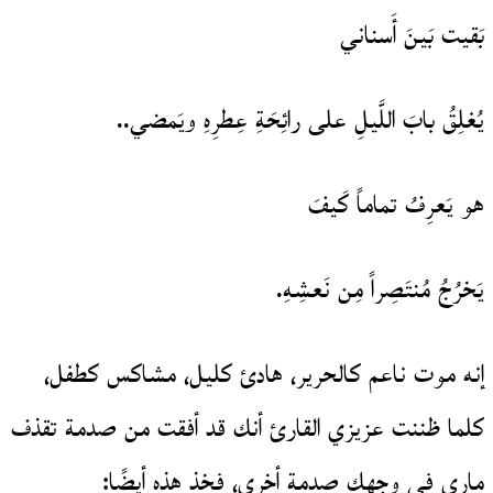
بَقيت بَينَ أَسناني
يُغلِقُ بابَ اللَّيلِ على رائِحَةِ عِطرِهِ ويَمضي..
هو يَعرِفُ تماماً كَيفَ
يَخرُجُ مُنتَصِراً مِن نَعشِهِ.
إنه موت ناعم كالحرير، هادئ كليل، مشاكس كطفل،
كلما ظننت عزيزي القارئ أنك قد أفقت من صدمة تقذف
ماري في وجهك صدمة أخرى، فخذ هذه أيضًا: