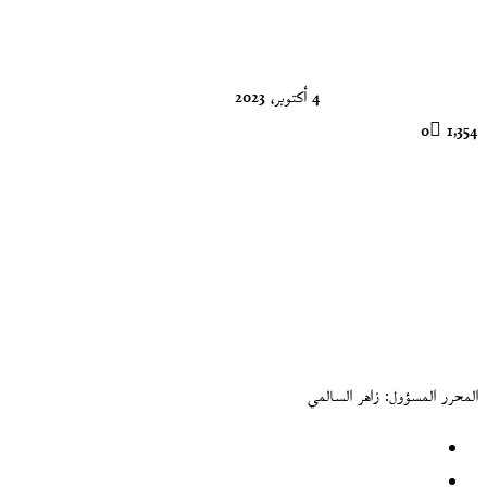
X
4 أكتوبر، 2023
0
1٬354
المحرر المسؤول: زاهر السالمي
موقع
الويب
فيسبوك