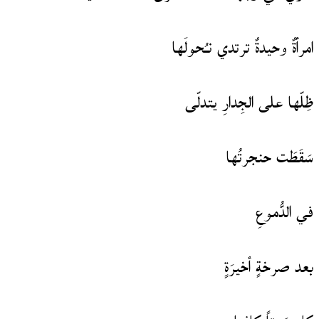
امرأةٌ وحيدةٌ ترتدي نـُحولَها
ظِلّها على الجِدارِ يتدلّى
سَقَطَت حنجرتُها
في الدُّموعِ
بعد صرخةٍ أخيرَةٍ