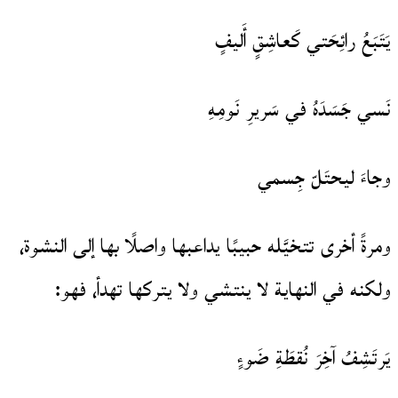
يَتَبَعُ رائِحَتي كَعاشِقٍ أَليفٍ
نَسي جَسَدَهُ في سَريرِ نَومِهِ
وجاءَ ليحتَلّ جِسمي
ومرةً أخرى تتخيَّله حبيبًا يداعبها واصلًا بها إلى النشوة،
ولكنه في النهاية لا ينتشي ولا يتركها تهدأ، فهو:
يَرتَشِفُ آخِرَ نُقطَةِ ضَوءٍ