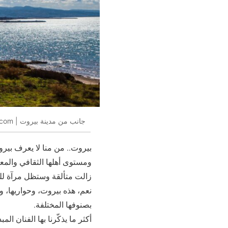
جانب من مدينة بيروت | qannaass.com
بيروت.. من منا لا يعرف بيروت
ومستوى أهلها الثقافي والمع
زالت متألقة وستظل مرآة لل
نعم، هذه بيروت، وحواريها، وش
بصنوفها المختلفة.
أكثر ما يذكّرنا بها الفنان ا