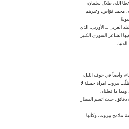
طا الله، طلال سلمان،
له، محمد قوّاص، وغيرهم
ويةً.
لد العربي ــ الأوربي، الذي
يها الشاعر السوري الكبير
دنيا.
،‏ وأيضاً في جوف الليل‏،‏
لّت بيروت امرأة جميلة لا
وهذا ما فعلناه‏.
ة دقائق، حيث اتسم المطار
مُ ملامح بيروت، وكأنها