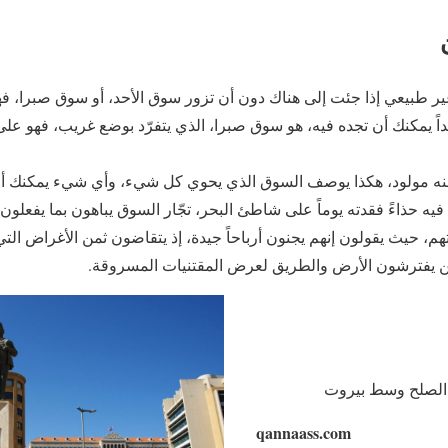
ير طبيعي إذا جئت إلى هناك دون أن تزور سوق الأحد، أو سوق صبرا‏،‏ 
 واحداً يمكنك أن تجده فيه، هو سوق صبرا، الذي يتفرّد بوضع غريب، فهو ع
منه مولود‏،‏ هكذا يوصف السوق الذي يحوي كل شيء، وأي شيء يمكنك أ
 فيه حذاءً فقدته يوماً على شاطئ البحر‏،‏ تجّار السوق يباهون بما يفعلون
م‏،‏ حيث يقولون إنهم يجنون أرباحاً جيدة، إذ يتقاضون ثمن الأغراض الت
ن يفترشون الأرض والطريق لعرض المقتنيات المسروقة‏.‏
الصلح وسط بيروت
qannaass.com