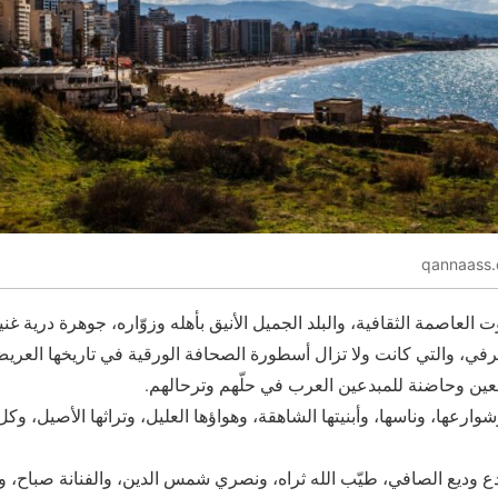
 العاصمة الثقافية، والبلد الجميل الأنيق بأهله وزوّاره، جوهرة درية غن
رفي، والتي كانت ولا تزال أسطورة الصحافة الورقية في تاريخها العري
عين وحاضنة للمبدعين العرب في حلّهم وترحالهم.
وارعها، وناسها، وأبنيتها الشاهقة، وهواؤها العليل، وتراثها الأصيل، وكل 
لمبدع وديع الصافي، طيّب الله ثراه، ونصري شمس الدين، والفنانة صباح، و