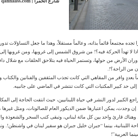
شارع الحمرا | qannaass.com
تجده مجتمعاً قائماً بذاته، وعالماً مستقلاً، وهذا ما جعل التساؤلات ت
ذا لا تهدأ الحركة فيه؟‏!‏ من شروق الشمس إلى غروبها‏،‏ ومن غروبها إلى
ران الأرض من حولها‏،‏ وتستمر الحياة فيه بتلاحق الحلقات مع شلال داف
 من الراحة؟‏!‏.
أيضاً بعددٍ وافر من المقاهي التي كانت تجذب المثقفين والفنانين والكتاب 
لى حد كبير المكتبات التي كانت تنتشر في الماضي على جانبيه‏.‏
جع الكبير لدور النشر في حياة اللبنانيين، حيث انتفت الحاجة إلى المك
هي، إن وجدت، يمكن اعتبارها ضمن الديكور العام للصالونات‏،‏ ومثل غيرها
،‏ وهناك قارئ واحد بين كل مائة لبناني‏،‏ وتبقى كتب السحر والشعوذة و
حة اللبنانية‏، ‏بينما “جبران خليل جبران هو سفير لبنان في واشنطن‏!.‏ 
ما العربية”!‏