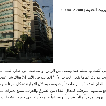
الحديثة | qannaass.com
تي ألمّت بها طيلة عقد ونصف من الزمن، واستحقت عن جدارة لقب المدي
 قد دمّر تماماً بفعل الحرب إلاّ أنَّ الغريب في الأمر أنَّ هناك شارعين لم
 اللذان لم تمسّهما رصاصة أو قذيفة، ربما لأن التجارة تشكل جزءاً من ط
ع مدينتهم المرفئية كمجال التقاء بين الشرق والغرب، يتمتع بخبرات تس
بيروت مركزاً مالياً وتجارياً، وصناعياً مرموقاً يتعاطى جميع النشاطات 