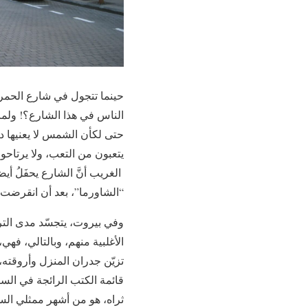
حينما تتجول في شارع الحمرا 
الناس في هذا الشارع؟‏!‏ ولما
حتى لكأن الشمس لا يعنيها دو
يتعبون من التعب‏،‏ ولا يرتاحون
‏ الغريب أنَّ الشارع يحفَلُ 
“الشاورما”، بعد أن انقرضت إ
وفي بيروت، يتجسّد مدى الترا
الأغلبية منهم‏،‏ وبالتالي، ف
تزيّن جدران المنزل وأروقته‏
قائمة الكتب الرائجة في السا
ثراه، هو من أشهر ممثلي السين