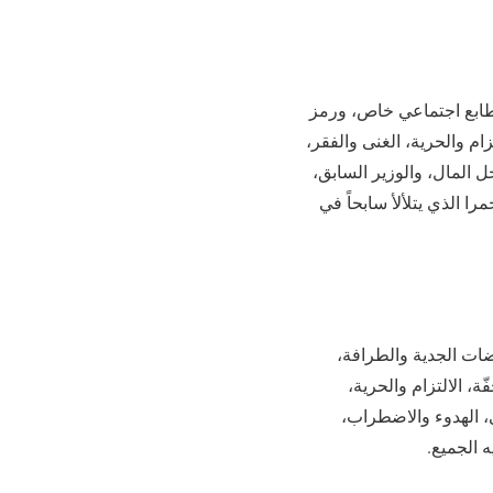
 بطابع اجتماعي خاص، ورمز
م والحرية‏،‏ الغنى والفقر‏،‏
 المال، والوزير السابق‏،‏
را الذي يتلألأ سابحاً في
ت الجدية‏‏ والطرافة‏،‏
‏،‏ الالتزام والحرية‏،‏
‏ الهدوء والاضطراب‏،‏
 الجميع‏.