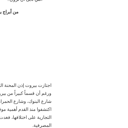
من أبراج بيروت 
اجتازت بيروت إذن المحنة ال
ورغم أن قسماً كبيراً من بيروت
شارع البنوك، وشارع الحمرا‏،‏
اكتشفوا منذ القدم أهمية موق
التجارية على اختلافها، فغدت 
المصرفية‏.‏