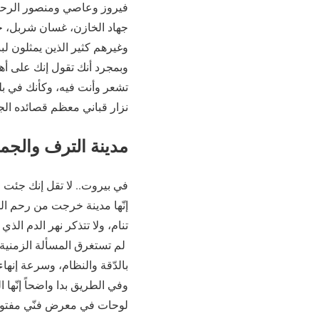
فيروز وعاصي ومنصور الرحبان
جهاد الخازن، غسان شربل، جبر
وغيرهم كثير الذين يمثلون لبنا
وبمجرد أنك تقول إنك على أهبة
تشعر وأنت فيه، وكأنك في بلد
نزار قباني معظم قصائده الجم
مدينة الترف والجم
في بيروت‏..‏ لا تقل إنك جئت 
إنّها مدينة خرجت من رحم الح
تنام‏،‏ ولا تتذكر نهر الدم الذ
‏ لم تستغرق المسألة الزمني
بالدّقة والنظام، وسرعة إنهاء ا
وفي الطريق بدا واضحاً إنّها 
لوحات في معرض فنّي مفتوح