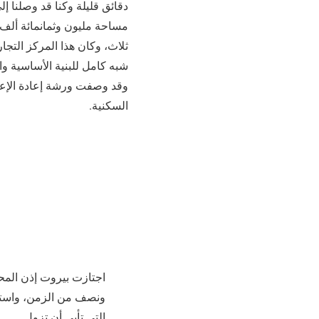
دقائق قليلة وكنا قد وصلنا 
مساحة مليون وثمانمائة ألف م
ثلاث‏،‏ وكان هذا المركز الت
شبه كامل للبنية الأساسية وا
وقد وصفت ورشة إعادة الإعم
السكنية‏.‏
اجتازت بيروت إذن المحن
ونصف من الزمن، واستح
التي تأبى أن تزول..