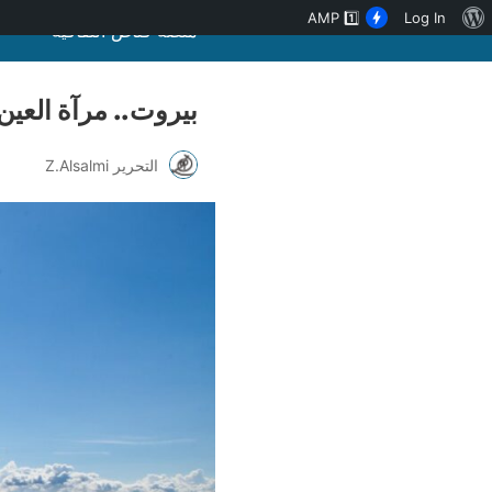
نبذة
AMP
1️⃣
Log In
منصة قنّاص الثقافية
عن
ووردبريس
بيروت.. مرآة العين 
التحرير Z.Alsalmi