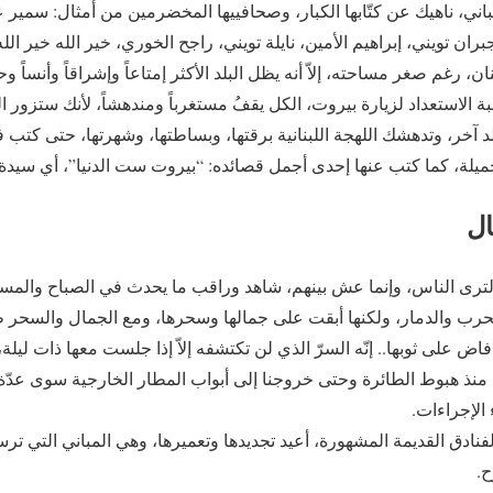
ي، ناهيك عن كتّابها الكبار، وصحافييها المخضرمين من أمثال: سمير ع
ان تويني، إبراهيم الأمين، نايلة تويني، راجح الخوري، خير الله خير ال
ن، رغم صغر مساحته، إلاّ أنه يظل البلد الأكثر إمتاعاً وإشراقاً وأنساً وحي
 الاستعداد لزيارة بيروت، الكل يقفُ مستغرباً ومندهشاً، لأنك ستزور الب
 آخر، وتدهشك اللهجة اللبنانية برقتها، وبساطتها، وشهرتها، حتى كتب ف
يلة، كما كتب عنها إحدى أجمل قصائده: “بيروت ست الدنيا”، أي سيدة ال
ال
لترى الناس‏،‏ وإنما عش بينهم‏،‏ شاهد وراقب ما يحدث في الصباح والمساء‏
رب والدمار‏،‏ ولكنها أبقت على جمالها وسحرها‏،‏ ومع الجمال والسحر ظ
ي فاض على ثوبها‏..‏ إنّه السرّ الذي لن تكتشفه إلاّ إذا جلست معها ذات ليلة، 
ة منذ هبوط الطائرة وحتى خروجنا إلى أبواب المطار الخارجية سوى عدّ
لإجراءات‏. ‏
الفنادق القديمة المشهورة، أعيد تجديدها وتعميرها، وهي المباني التي ترس
‏.