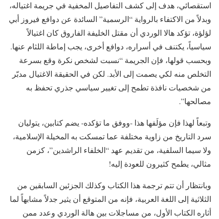
استقصائي، هدف إلى كشف التفاصيل المخفية في جريمة اغتياله،
وبدلاً من الاكتفاء بالرواية “الرسمية” السائدة عن دوافع فيروز أبي
لؤلؤة، تؤكد هالا الوردي أن مقتل الخليفة الفاروق كان اغتيالاً
سياسياً، يكتنف في أسراره، دوافع أخرى، يجب إماطة اللثام عنها.
وبحسب قولها، فإن الجريمة “نسبت لشخص نكرة وقع بسرعة
التخلص منه لكي يصمت إلى الأبد. لكن في الحقيقة الاغتيال مدبّر
من شخصيات نافذة تطمح إلى تغيير سياسي جذري تحفظ به
مصالحها”.
وتبعاً لهذا فإن مؤلَفها هذا -ووفق ما تؤكده- يضم كتابين، يتوليان
سرد التاريخ من زاوية مختلفة عما تمسكت به المخيلة الإسلامية،
ولا سيما السلفية، من تقديم عهد “الخلفاء الراشدين”، كزمن
مثالي، يطمح كثيرون للعودة إليه!
وبانتظار أن تتم ترجمة هذا الكتاب وكذلك الجزئين السابقين من
الثلاثية إلى اللغة العربية، فإنه من المتوقع أن يثير جدلاً مشابهاً لما
أثاره الكتاب الأول، من مساجلات بين هالة الوردي وعدد ممن