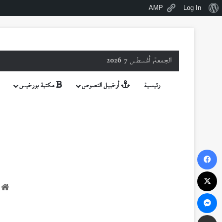
نبذة
AMP
Log In
عن
ووردبريس
الجمعة, أغسطس 7 2026
رئيسية
أرخبيل النصوص
مكتبة بورخيس
فيسبوك
‫X
ا
ماسنجر
مشاركة عبر البريد