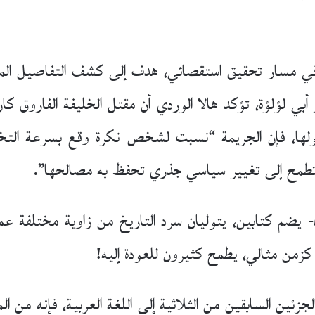
 مسار تحقيق استقصائي، هدف إلى كشف التفاصيل المخفية 
أبي لؤلؤة، تؤكد هالا الوردي أن مقتل الخليفة الفاروق كان
قولها، فإن الجريمة “نسبت لشخص نكرة وقع بسرعة الت
 تطمح إلى تغيير سياسي جذري تحفظ به مصالحها”.
ده- يضم كتابين، يتوليان سرد التاريخ من زاوية مختلفة ع
 كزمن مثالي، يطمح كثيرون للعودة إليه!
زئين السابقين من الثلاثية إلى اللغة العربية، فإنه من المتو