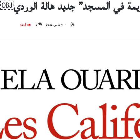
يمة في المسجد” جديد هالة الوردي
تابع
9 مارس، 2022
0
3٬218
على
X