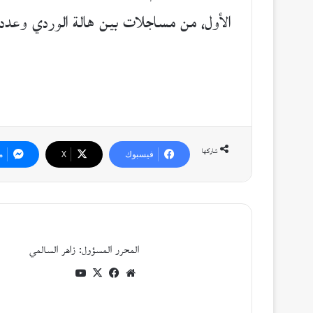
الأول، من مساجلات بين هالة الوردي وعدد 
شاركها
فيسبوك
‫X
م
المحرر المسؤول: زاهر السالمي
موقع
فيسبوك
‫X
‫YouTube
الويب