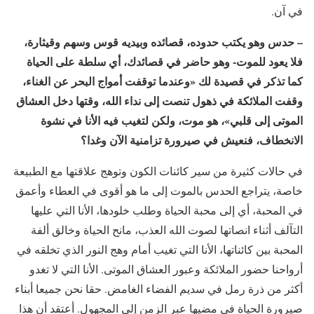
في آن.
– حدس وهو يكتب حدوده، قصائده وبيديه قوس وسهم وقيثارة،
فلا يعود للموت- وهو حاضر في قصائدك، أي سلطة على الحياة
كما تذكر في قصيدة لك «وعندما توقفت أمواج البحر عن الغناء،
وقفت الملائكة في ذهول تنصت إلى نداء الله، وقتها دخل العشاق
الموتى إلى قلبي»، هو موت، ولكن لتغيب فيه الأنا في نشوة
الانخطاف، فنعيش في صيرورة تزامنية الآن وغدا؟
في حالات كثيرة من سير كائنات الكون وتوهج علاقتها مع الطبيعة
خاصة، يتراجع الحدس بالموت إلى ما هو أقوى في العطاء وأعمق
في المحبة، أي إلى محبة الحياة وطلب خلودها، الأنا التي عليها
التآلف أثناء انصاتها لصوت الله العذب، مانح الحياة وخالق ألفة
المحبة بين كائناتها، الأنا التي تغيب أمام وهج النور الذي تخلقه في
أرواحنا حضور الملائكة وعبور العشاق الموتى. الأنا التي لا تغدو
أكثر من ذرة رمل في سديم الفضاء الغامض. حقا نحن جميعا أبناء
صيرورة الحياة في مضيها عبر الزمن إلى المجهول. أعتقد أن هذا