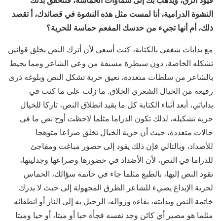
النشوة الدرامية، أنا لمست مثل هذه النشوة في قصائدك، أ تقصد
ذلك، أم أنها تجيء من حدسك المفعم حماسة للحري
ة؟
مع بدايات شغفي بالكتابة، كنت أسعى لأن أترك النص يخلق قوانين
تشكله الخاصة، دون سيطرة مسبقة من وعي الشاعر ومما يحيط
بالشاعر من سلطات متعددة، تعيق حرية تشكل النص وبلوغه ذرى
رفيعة من الخيال الشعري الخلاق. ما زلت على ما كنت في
بداياتي، أبعد أثناء الكتابة كل ما يقيد انطلاق النص، تاركا للخيال
حرية تشكيله، لذلك تكون الدراما مثلما لاحظت أوج نص ما في
حالات متعددة، حيث أن حرية الخيال تخلق صراعا متوهجا
للأضداد، وبالتالي فإن ذلك يقود إلى حضور مباغت ومفاجئ
للدراما في النص، لأن الأضداد في حضورها وصراعها وجدليتها،
تقود النص إليها، بالطبع مثلما جاء في خاتمة سؤالك، الحماس
لحرية الإبداع يضيء للشاعر الطرق المجهولة إلى حيث لا يدرك
خاتمة النص وبدايته، بقاءه وزواله، الرحيل به إلى النار أو انطفائه
مثلما هو مصير أي كائن وجد نفسه فجأة حيا أو ميتا، أو حيا وميتا