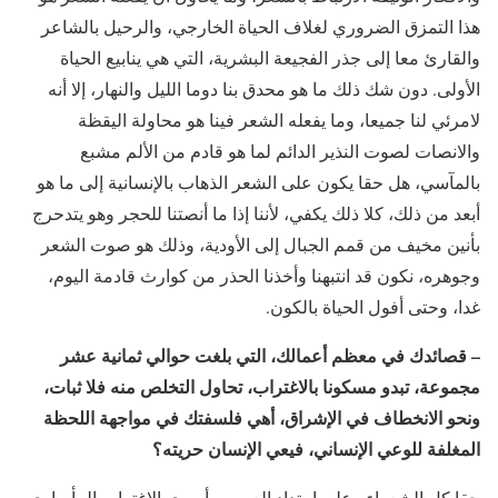
هذا التمزق الضروري لغلاف الحياة الخارجي، والرحيل بالشاعر
والقارئ معا إلى جذر الفجيعة البشرية، التي هي ينابيع الحياة
الأولى. دون شك ذلك ما هو محدق بنا دوما الليل والنهار، إلا أنه
لامرئي لنا جميعا، وما يفعله الشعر فينا هو محاولة اليقظة
والانصات لصوت النذير الدائم لما هو قادم من الألم مشبع
بالمآسي، هل حقا يكون على الشعر الذهاب بالإنسانية إلى ما هو
أبعد من ذلك، كلا ذلك يكفي، لأننا إذا ما أنصتنا للحجر وهو يتدحرج
بأنين مخيف من قمم الجبال إلى الأودية، وذلك هو صوت الشعر
وجوهره، نكون قد انتبهنا وأخذنا الحذر من كوارث قادمة اليوم،
غدا، وحتى أفول الحياة بالكون.
– قصائدك في معظم أعمالك، التي بلغت حوالي ثمانية عشر
مجموعة، تبدو مسكونا بالاغتراب، تحاول التخلص منه فلا ثبات،
ونحو الانخطاف في الإشراق، أهي فلسفتك في مواجهة اللحظة
المغلفة للوعي الإنساني، فيعي الإنسان حريته؟
حقا كل الشعراء وعلى امتداد العصور، أسرى الاغتراب المأساوي،