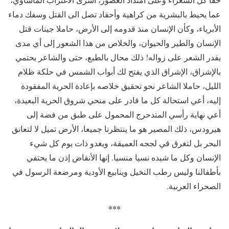
عما يحيط بالبشرية من كراهية وأحقاد تصل الى القتل وسفك دماء
الأبرياء، وكأن الإنسان منذ قدومه إلى الأرض، حاملا جينات قتل
الإنسان والطير والحيوان، والخلاص من هذا الشعور إلى أي مدى
يقدر الشعر على زواله! ذلك محال بالطبع، حتى والشاعر يحتمي
بالإشراق، الإشراق الذي يفتح لك أبواب الشمس في حلكة ظلام
الليل، حاملا الشاعر نحو تحقيق خلاصه بإعادة الحرية المفقودة
إليه، أعي استحالة كل ما قادر على منحي شروق الحرية البعيدة،
أعي نهاية رأسي المتدحرج المحمول على طبق من فضة إلى
هيرودس، ذلك المصير هو ما ينتظرنا جميعا، الأرض تميل لا لتعانق
البحر بل لتغرق في لججه العميقة، ويغدو ذات يوم كل شيء
الإنسان وكل ما شيده نسيا منسيا. إنها الأنقاض إذن ما يحتفي
بأطفالنا وليس رطب النخيل وينابيع الأودية ومرضعة الرسول في
الصحراء العربية.
***