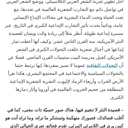
أجل تطوير تجربة الشعر العربي الكلاسيكي، ووضع الشعر العربي
في تواصل دائم مع التجارب الشعرية العالمية في تجددها، مع
تجدد الحياة وتجدد الدماء البشرية في مجالات الإبداع الإنساني
عامة. ودائماً يحدث تأثير التجارب الإبداعية الكبرى في التاريخ، عبر
مسيرة إبداعية طويلة، أُنظر مثلاً إلى ريادة والت ويتمان لقصيدة
النثر الأمريكية، منذ القرن الثامن عشر، وكيف أنها أعطت ثمار
إبداعها في أجيال شعرية خلقت التحولات الكبرى في الشعر
الأمريكي كجيل مدرسة البيت ستينيات القرن الماضي. فضلا عن
أن
التحولات الثقافية
عموما لا تسير بمفردها، إنها ترتبط حتما
بالتحولات السياسية والاجتماعية في المجتمع البشري، هكذا نقرأ
الأرض الخراب وأربعاء الرماد لإليوت، التجربة الشعرية الإبداعية
المنطلقة من جحيم الحروب العالمية في أوروبا وآثار دمارها
الكبرى.
– قصيدة النثر لا تنغيم فيها، هناك صور حسيّة ذات معنى، كما في
أغلب قصائدك، فصورك متهكمة وتستنكر ما تراه، وما تراه أنت هو
كمن يرى في اللامرئي المرئي،
تقدم فجائع
، تعري الخيالي الذي