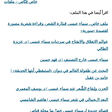
خاص قنّاص – ملفات
اقرأ أيضا في هذا الملف:
ملف خاص.. سماء عيسى قيثارة الشعر، وقراءة شعرية مصورة
لقصيدة «سورية»
عوالم الانغلاق والانفتاح في سرديات سماء عيسى | د. عزيزة
الطائي
سماء عيسى خارج التصنيف | د. فهد حسين
البحث عن طفولة العالم في ديوان «استيقظي أيتها الحديقة» |
حامد بن عقيل
الحزن وإيقاع الشِّعر عند سماء عيسى | د.
يوسف المعمري
البعد الجمالي في شعر سماء عيسى | هاشم الشامسي
قصائد جديدة لِـ سماء عيسى
خصّ بها مجلة قناص