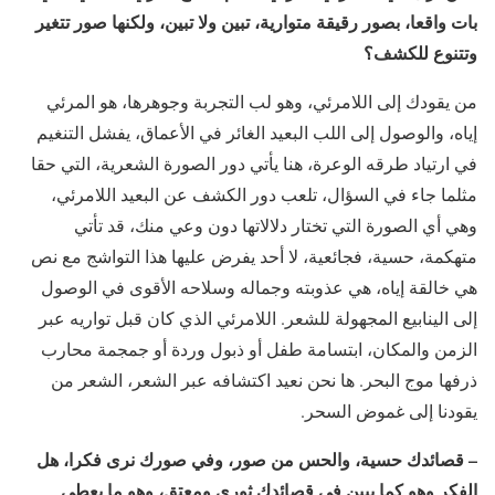
بات واقعا، بصور رقيقة متوارية، تبين ولا تبين، ولكنها صور تتغير
وتتنوع للكش
ف؟
من يقودك إلى اللامرئي، وهو لب التجربة وجوهرها، هو المرئي
إياه، والوصول إلى اللب البعيد الغائر في الأعماق، يفشل التنغيم
في ارتياد طرقه الوعرة، هنا يأتي دور الصورة الشعرية، التي حقا
مثلما جاء في السؤال، تلعب دور الكشف عن البعيد اللامرئي،
وهي أي الصورة التي تختار دلالاتها دون وعي منك، قد تأتي
متهكمة، حسية، فجائعية، لا أحد يفرض عليها هذا التواشج مع نص
هي خالقة إياه، هي عذوبته وجماله وسلاحه الأقوى في الوصول
إلى الينابيع المجهولة للشعر. اللامرئي الذي كان قبل تواريه عبر
الزمن والمكان، ابتسامة طفل أو ذبول وردة أو جمجمة محارب
ذرفها موج البحر. ها نحن نعيد اكتشافه عبر الشعر، الشعر من
يقودنا إلى غموض السحر.
– قصائدك حسية، والحس من صور، وفي صورك نرى فكرا، هل
الفكر وهو كما يبين في قصائدك ثوري ومعتق، وهو ما يعطي