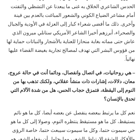
الحدس الشاعري الخلاق به غنى ما يبعدنا عن التشظي والتفتت
أمام مشاعر الضياع الكوني والشعور المباغت بالعدم بين فينة
وأخرى. ذلك ما أفضى شعراء كبار إلى العزلة في الأودية والجبال
والصحراء، أبرزهم أخيرا الشاعر الأمريكي ستانلي ميرون الذي
عاش حتى مماته بغابة منحازا للعناية بالأشجار والنباتات حماية لها
من فؤوس البشر التي تهدف لمصالح تجارية بغيضة القضاء عليها
نهائياً.
– هي روحانيات، في اتصال وانفصال، ودائما أنت في حالة عروج،
معان، دلالات، إشارات ذات منشأ عقلاني، ولكنك تذهب بها من
النوم إلى اليقظة، فتمزق حجاب الحس، هل من شدة الآلام التي
تحدق
بالإنسان
؟
نعم كل ما يرتبط ببعضه ينفصل عن بعضه أيضا، كل ما هو نائم
يستيقظ، كل ما هو مستيقظ ينتظره النوم، وصولا إلى كل ما هو
حي سيموت حتما، وكل ما سيموت سيبعث حتما، خاصة الرؤى
والأفكار الوثيقة الارتباط بالشعر، وما يحاول أن يفعله الشعر هو