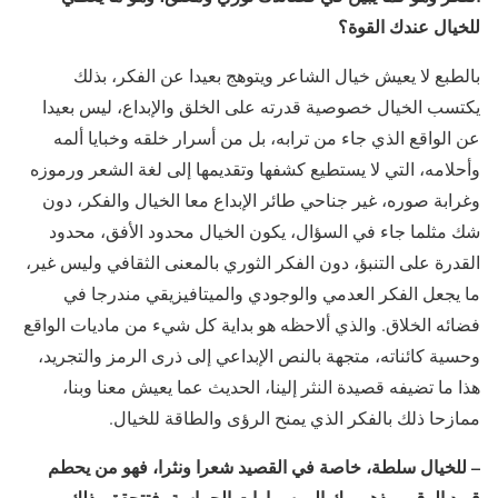
للخيال عندك القوة؟
بالطبع لا يعيش خيال الشاعر ويتوهج بعيدا عن الفكر، بذلك
يكتسب الخيال خصوصية قدرته على الخلق والإبداع، ليس بعيدا
عن الواقع الذي جاء من ترابه، بل من أسرار خلقه وخبايا ألمه
وأحلامه، التي لا يستطيع كشفها وتقديمها إلى لغة الشعر ورموزه
وغرابة صوره، غير جناحي طائر الإبداع معا الخيال والفكر، دون
شك مثلما جاء في السؤال، يكون الخيال محدود الأفق، محدود
القدرة على التنبؤ، دون الفكر الثوري بالمعنى الثقافي وليس غير،
ما يجعل الفكر العدمي والوجودي والميتافيزيقي مندرجا في
فضائه الخلاق. والذي ألاحظه هو بداية كل شيء من ماديات الواقع
وحسية كائناته، متجهة بالنص الإبداعي إلى ذرى الرمز والتجريد،
هذا ما تضيفه قصيدة النثر إلينا، الحديث عما يعيش معنا وبنا،
ممازحا ذلك بالفكر الذي يمنح الرؤى والطاقة للخيال.
– للخيال سلطة، خاصة في القصيد شعرا ونثرا، فهو من يحطم
قيود الرق، ويذهب بك إلى سماوات الحماسة، فتتحقق بذلك