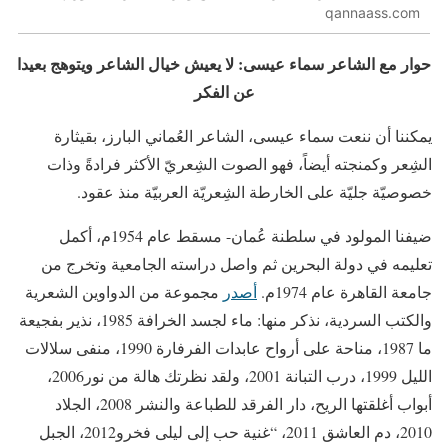
qannaass.com
حوار مع الشاعر سماء عيسى: لا يعيش خيال الشاعر ويتوهج بعيدا
عن الفكر
يمكننا أن ننعت سماء عيسى، الشاعر العُماني البارز، بقيثارة
الشِعر وكمنجته أيضاً، فهو الصوت الشِعريّ الأكثر فرادةً وذات
خصوصيّة جليّة على الخارطة الشِعريّة العربيّة منذ عقود.
ضيفنا المولود في سلطنة عُمان- مسقط عام 1954م، أكمل
تعليمه في دولة البحرين ثم واصل دراسته الجامعية وتخرج من
جامعة القاهرة عام 1974م.
أصدر
مجموعة من الدواوين الشعرية
والكتب السردية، نذكر منها: ماء لجسد الخرافة 1985، نذير بفجيعة
ما 1987، مناحة على أرواح عابدات الفرفارة 1990، منفى سلالات
الليل 1999، درب التبانة 2001، ولقد نظرتك هالة من نور2006،
أبواب أغلقتها الريح، دار الفرقد للطباعة والنشر 2008، الجلاد
2010، دم العاشق 2011، “غنية حب إلى ليلى فخرو2012، الجبل