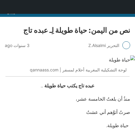
منصة قنّاص الثقافية
نص من اليمن: حياة طويلة لِـ عبده تاج
التحرير Z.Alsalmi
3 سنوات ago
لوحة التشكيلية المغربية أحلام لمسفر | qannaass.com
عبده تاج يكتب حياة طويلة
..
منذُ أن بلغتُ الخامسة عشر،
صرتُ أتوَّهم أني عشتُ
حياة طويلة.