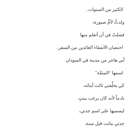
الكثير من السنوات..
ولدتُّ لأمٍّ صبورة،
فشلتُ في أن أتعلم منها
احتضان الأشقاء العائدين من السفر..
أبي هاجر من مدينة في السودان
اسمها “المتمَّة”
كي يخلِّفني ثالث أبنائه،
نادماً لأنه كان يرغب ببنتٍ
ليسميها على اسم جدتي،
جدتي ماتت قبل سنة،