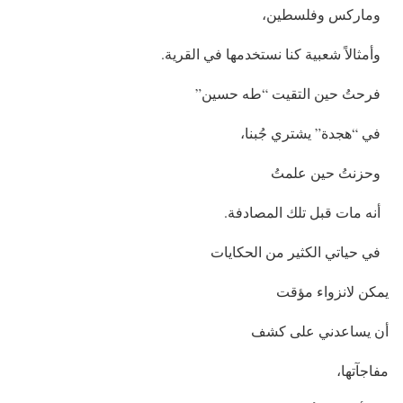
‏وماركس وفلسطين،
‏وأمثالاً شعبية كنا نستخدمها في القرية.
‏فرحتُ حين التقيت “طه حسين”
‏في “هجدة” يشتري جُبنا،
‏وحزنتُ حين علمتُ
‏أنه مات قبل تلك المصادفة.
‏في حياتي الكثير من الحكايات
يمكن لانزواء مؤقت
أن يساعدني على كشف
مفاجآتها،