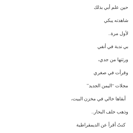
حين علم أبي بذلك
شاهدته يبكي
لأول مرة..
بي ندبة في أنفي
ورثتها من جدي،
وقرأت في صغري
مجلات “اليمن الجديد”
أبقاها خالي في مخزن البيت،
وذهب خلف البحار..
‏كنتُ أقرأ عن الديمقراطية