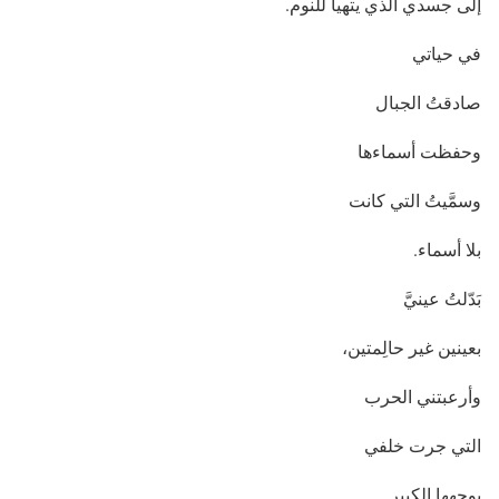
إلى جسدي الذي يتهيأ للنوم.
في حياتي
صادقتُ الجبال
وحفظت أسماءها
وسمَّيتُ التي كانت
بلا أسماء.
بَدّلتُ عينيَّ
بعينين غير حالِمتين،
وأرعبتني الحرب
التي جرت خلفي
بوجهها الكبيرِ