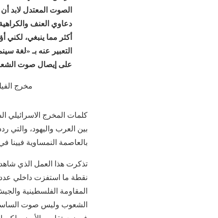
الصوت المعتدل لابد أن
دعاوي العنف والكراهية.. 
أكثر مما ينبغي، لكني أ
التعبير عنه بـ «لغة سينم
على إيصال صوت الشع
مخرج الفي
كلمات المخرج الاسرائيلي ال
بين العرب واليهود، والتي ر
بالعاصمة النمساوية فيينا في أكت
تذكرت هذا العمل الذي شاهدت
نقطة ما استفزت داخلي عدداً
المقاومة الفلسطينية والجيش
الشعوب وليس صوت الساسة، ل
فرضت تقاسم الأرض، لكن الت