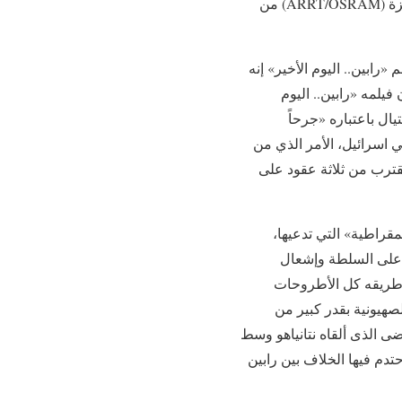
ماوس» وجائزة «شبكة أفلام حقوق الانسان» من مهرجان فينسيا السينمائي الدولي، علاوة على جائزة (ARRT/OSRAM) من
«رابين.. اليوم الأخير» إنه
فيلمه «رابين.. اليوم
يال باعتباره «جرحاً
 اسرائيل، الأمر الذي من
قترب من ثلاثة عقود على
مقراطية» التي تدعيها،
 على السلطة وإشعال
ي طريقه كل الأطروحات
لصهيونية بقدر كبير من
ضى الذى ألقاه نتانياهو وسط
دم فيها الخلاف بين رابين