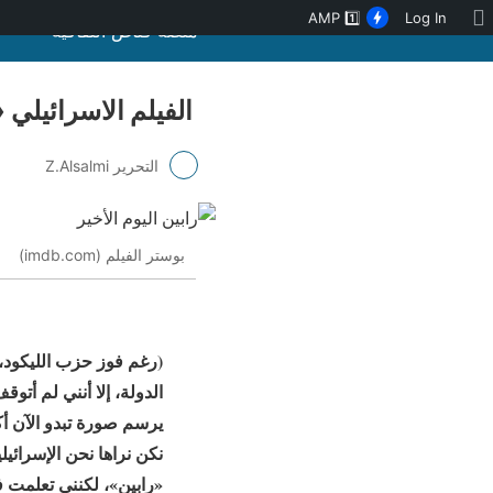
نبذة
AMP
1️⃣
Log In
منصة قنّاص الثقافية
عن
ووردبريس
الفيلم الاسرائيلي «
التحرير Z.Alsalmi
بوستر الفيلم (imdb.com)
(رغم فوز حزب الليكود،
الدولة، إلا أنني لم أتو
يرسم صورة تبدو الآن أكثر
نكن نراها نحن الإسرائي
«رابين»، لكنني تعلمت 