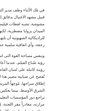
في تلك الأثناء وظف مدير الت
قبيل مشهد الاغتيال بدقائق إ
مشوشة، تشبه لقطات فيليمة ق
الميدان بزوايا مضطربة، لكن
للراديكالية الصهيونية أن تل
رجعة، وأي اتفاقية سلمية جدي
وبنفس مساحة القوة التى استهل
رؤية صُناع الفيلم، عندما أ
رؤيته كاملة على لسان القاضي
تُفصح عن ضبابية مصير هذا ال
إطلاق سراحها، مُوجِهاً المزي
الشرق الأوسط، بينما يعكس و
تراجع دور المؤسسات التعلي
مرارته، مغادراً مقر اللجنة، 
جيتاي عندما جعل هذه اللقط