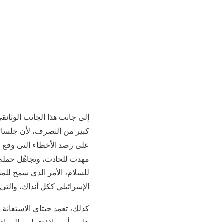
إلى جانب هذا الجانب الوثائق
كبير من التصرف، لأن جلساته
على رصد الأخطاء التى وقع في
مهدت للحادث، وتجاهُل حملة
للسلام، الأمر الذى سمح للمخ
الإسرائيلي ككل آنذاك، والت
كذلك، تعمد جيتاي الاستعانة 
على رأسها لافتة بلون الدماء