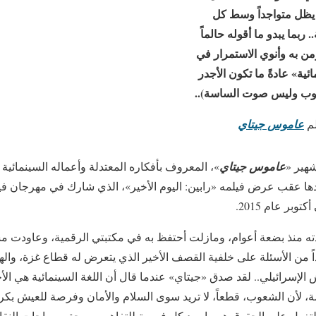
 يظل متواجداً وسط كل
ربما يبدو ما أقوله حالماً
ؤمن به وأنوي الاستمرار في
ائية» عادةً ما تكون الأجدر
وب وليس صوت الساسة)..
لم
عاموس جيتاي
شهير «
عاموس جيتاي
»، المعروف بأفكاره المعتدلة وأعماله السينمائية
ددها عقب عرض فيلمه «رابين: اليوم الأخير»، الذي شارك في مهرجان فين
وبر عام 2015.
ه منذ بضعة أعوام، ومازلت أحتفظ به في مكتبتي الرقمية، وعاودت مشاه
 من الأسئلة على خلفية القصف الأخير الذي يتعرض له قطاع غزة، واله
 الإسرائيلي.. لقد صدق «جيتاي» عندما قال أن اللغة السينمائية هي ا
أن الشعوب، قطعاً، لا تريد سوى السلام والأمان وفرصة للعيش بكرام
غول على الحقوق هو ما يبيد كل فرصة للتفاهم ويسحق مساحات النقا