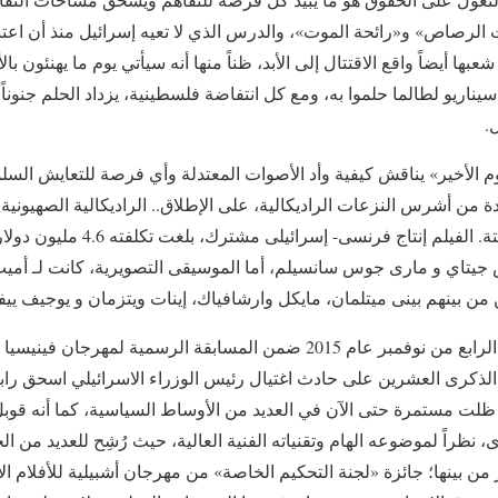
لرصاص» و«رائحة الموت»، والدرس الذي لا تعيه إسرائيل منذ أن اعتن
بها أيضاً واقع الاقتتال إلى الأبد، ظناً منها أنه سيأتي يوم ما يهنئون ب
يناريو لطالما حلموا به، ومع كل انتفاضة فلسطينية، يزداد الحلم جنوناً،
.
ليوم الأخير» يناقش كيفية وأد الأصوات المعتدلة وأي فرصة للتعايش السل
ة من أشرس النزعات الراديكالية، على الإطلاق.. الراديكالية الصهيونية 
تناول هذه المعضلة بجرأة لافتة. الفيل
تاي و مارى جوس سانسيلم، أما الموسيقى التصويرية، كانت لـ أميت 
من بينهم بينى ميتلمان، مايكل وارشافياك، إينات ويتزمان و يوجيف ييف
جاء العرض الأول للفيلم في الرابع من نوفمبر عام 2015 ضمن المسابقة الرسم
مرور الذكرى العشرين على حادث اغتيال رئيس الوزراء الاسرائيلي اسحق راب
لت مستمرة حتى الآن في العديد من الأوساط السياسية، كما أنه قوب
، نظراً لموضوعه الهام وتقنياته الفنية العالية، حيث رُشِح للعديد من الج
 بينها؛ جائزة «لجنة التحكيم الخاصة» من مهرجان أشبيلية للأفلام ال