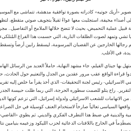
صوير «أريك جوتيه» كادراته بصورة توافقية مدهشة، تتماشى مع الموسيقى
لى أصداء مخيفة، استجلبت معها عواءً ثقيلاً بتجويف صوتي متقطع، لتظه
بيل عملية التحميض، بحيث لا تتضح خلالها الملامح أو التفاصيل.. مج
ها تشي وتمهد لصوت الطلقات النارية، التي حسمت هذا الفراغ المُتلكى
تهم رجالها الخارجين عن القضبان المرسومة، ليسقط رابين أرضاً وتسقط م
دة، في الأغلب.
 بها جيتاي الفيلم، جاء مشهد النهاية، حاملاً العديد من الرسائل الهام
عادوا قراءة الواقع عقب مرور عقدين من الجدل والتعتيم حول الحادث، ح
 الاسرائيلي- رئيس لجنة التحقيقات- الذي أخذ يقرأ ما خلص إليه تقرير 
تقرير.. راح يتلو للصمت سطوره الحرجة، التي ربما ظلت حبيسة الجدران،
د من الاتهامات للشعب الاسرائيلي ولدولة إسرائيل، التي تزعم كونها الد
اقعها السياسى تعالياً صارخاً لاستخدام العنف كوسيلة في حل الصراع
مية والدينية في ضبط هذا التطرف الفكري والديني. ثم يطوي «القاضي
مُصطَدِماً في الخارج باللافتات الدعائية لحزب الليكود وزعيمه بنيامين ن
ة تتزامن مع عاصفة ممطرة تجوب الطرقات، ما جعل المشهد يحمل رمزي