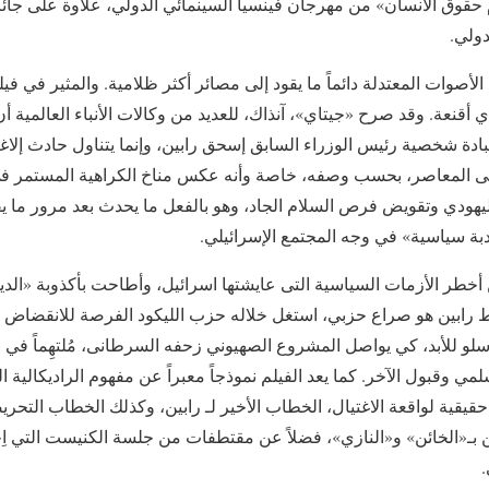
دولي.
لأصوات المعتدلة دائماً ما يقود إلى مصائر أكثر ظلامية. والمثير في فيلم 
ي أقنعة. وقد صرح «جيتاي»، آنذاك، للعديد من وكالات الأنباء العالمية أن 
 عبادة شخصية رئيس الوزراء السابق إسحق رابين، وإنما يتناول حادث إلاغت
ئيلى المعاصر، بحسب وصفه، خاصة وأنه عكس مناخ الكراهية المستمر في
يهودي وتقويض فرص السلام الجاد، وهو بالفعل ما يحدث بعد مرور ما ي
دبة سياسية» في وجه المجتمع الإسرائيلي.
 أخطر الأزمات السياسية التى عايشتها اسرائيل، وأطاحت بأكذوبة «الدي
 رابين هو صراع حزبي، استغل خلاله حزب الليكود الفرصة للانقضاض
أوسلو للأبد، كي يواصل المشروع الصهيوني زحفه السرطانى، مُلتهِماً ف
لمي وقبول الآخر. كما يعد الفيلم نموذجاً معبراً عن مفهوم الراديكالية ا
قية لواقعة الاغتيال، الخطاب الأخير لـ رابين، وكذلك الخطاب التحري
«الخائن» و«النازي»، فضلاً عن مقتطفات من جلسة الكنيست التي اِحت
.