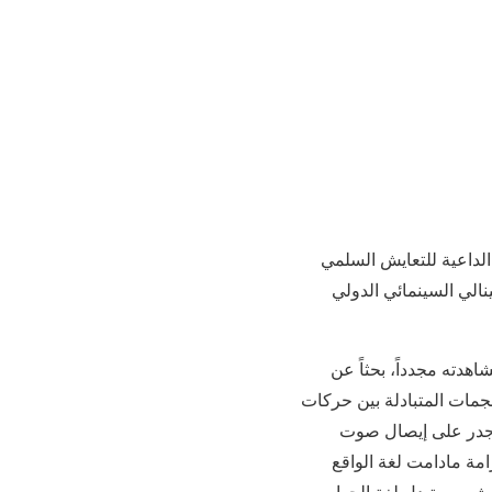
 الداعية للتعايش السلمي
الي السينمائي الدولي
دته مجدداً، بحثاً عن
جمات المتبادلة بين حركات
لأجدر على إيصال صوت
ة مادامت لغة الواقع
ش ويستبدل لغة الحوار