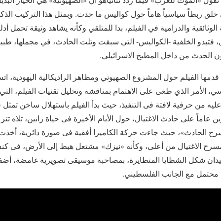
ي خلق ربطاً سياسياً هاماً حول كواليس ما حدث. وبمثل هذا التركيب ال
لوثائقية والدرامية في الفيلم، بدا للمتلقي وكأنه يشاهد وثيقة تحمل أد
، فتبدو الخلفية -الكواليس- التي سبقت وتلت الحادث، في مجملها، طبيع
ون الحدث من داخل المطبخ الاسرائيلي.
ي قدمها الفيلم حول المشروع الصهيوني ومظاهر الراديكالية اليهودية، ات
ي، الأمر الذي طغى على الاهتمام بمناقشة وتحليل تقنيات الفيلم، التي
عليه من حرفية لافتة فى التنفيذ، حيث بدأ الفيلم باستهلال ساخن تمثل 
عاماً على حادث الاغتيال، حول الأيام الأخيرة فى حياة رابين، تلاه تتر
سرح الحادث»، حيث جاءت حركة الكاميرا أفقية فى صورة دائرية، أخذت تق
مسرح الاغتيال من أعلى، وكأنه «نيزك» مشتعل هبط إلى الأرض، فى كنف
ميدان شكل الشظايا المتطايرة، بمصاحبة موسيقى تصويرية غامضة، أضف
م محتمل مع الجانب الفلسطيني.