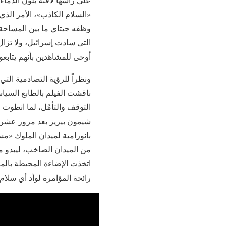
«السلام الكاذب»، الأمر الذ
وظفه جيتاي ما بين المساحة ا
التى سادت إسرائيل، ولا تزال
أوحى للمشاهدين بأنهم يتابع
ونظراً للرؤية التصادمية الت
ناقشت الفيلم بالطابع السياس
التوقف والتأمُل، لما انطوت 
شيمون بيريز بعد مرور عشرين 
بانورامية لميدان الملوك «م
من الميدان الصاخب، ليبدو 
اتخذت الإضاءة المحيطة بال
رائحة المؤامرة لوأد أي سلا