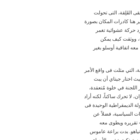
 القَلِقة، التى تحولت
ر هنا كادرات المكان بصورة
رد حركة عشوائية تغمر
ء، ووثقت كيف يمكن
عه اتفاقية أوسلو بغير
ة، التي مثلت فى واقع الأمر
يث اختار جيتاي أن يبث
اللجنة في خلوة مُتعمَدة،
 لا تحرك ساكناً، لكنه أراد
ولة الديمقراطية الوحيدة فى
ات السياسية، فضلاً عن
» تقريره ويطوى معه
تانياهو. بدت براعة عاموس
ة ذكية، تشي بالأجواء