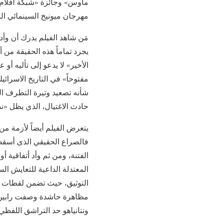
مهرجان ميونيخ السينمائي ال
مَن شاهد الفيلم يدرك أن وأد ا
يجرد تماماً هذه الحقيقة من أ
الأخير» لا يدعو إلى تأليه أو
مفتوحاً» في التاريخ الاسرا
شأنه تصعيد وتيرة التطرف ال
حادث الاغتيال، الذي يظل «ن
يتعرض الفيلم أيضاً لأزمة من
فالصراع الحقيقي الذى أسقط
الفتنة، ومن ثم وأد أتفاقية 
المعتدلة الداعية للتعايش الس
التوثيق، حيث تضمن لقطات حقي
مظاهرة حاشدة وصفت رابين بـ
ونتانياهو حد التراشق اللفظي