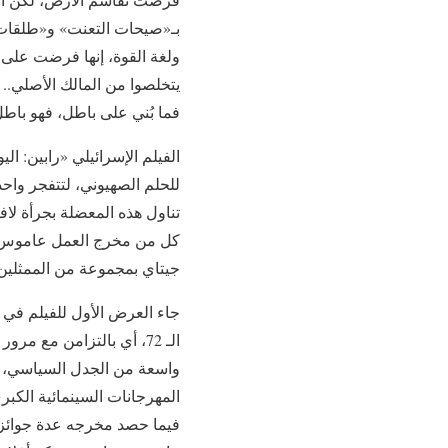
بـ«صيحات التعنت» و«طلقات ا
ولغة القوة، إنها فرضت على شع
يتخلصوا من المالك الأصلي.. س
فما بُني على باطل، فهو باطل
الفيلم الإسرائيلي «رابين: ا
للحلم الصهيوني، لتتفجر واحد
كل من مخرج العمل عاموس جي
جيتاي بمجموعة من الممثلين 
الـ 72، أي بالتزامن مع 
واسعة من الجدل السياسي، ظ
المهرجانات السينمائية الكبرى
فيما حصد مخرجه عدة جوائز من