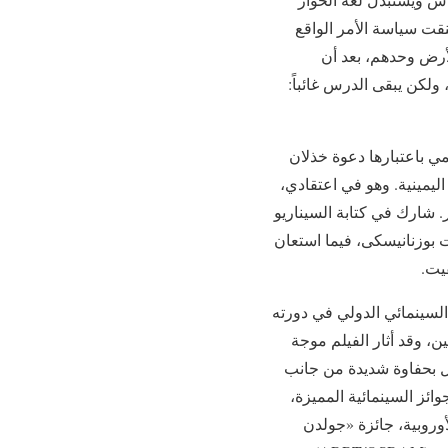
قت سياسة الأمر الواقع
الأرض وحدهم، بعد أن
 ولكن يبقى الدرس غائباً:
مي باعتبارها دعوة خذلان
اليمينية. وهو في اعتقادي،
م إنتاج فرنسى- إسرائيلى مشترك، بلغت تكلفته 4.6 مليون دولار. شارك في كتابة السيناريو
بوزنانيسكى، فيما استعان
يت.
ية لمهرجان فينيسيا السينمائي الدولي في دورته
ين، وقد أثار الفيلم موجة
ل بحفاوة شديدة من جانب
وائز السينمائية المميزة،
أوروبية، جائزة «جولدن