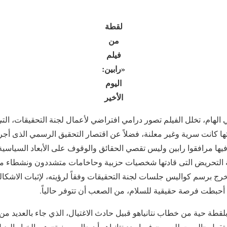
لقطة
من
فيلم
«رابين:
اليوم
الأخير
ي الهام، تخلل الفيلم تصور درامي افتراضي لأعمال لجنة التحقيقات، الت
ا كانت سرية وغير معلنة، فضلاً عن اقتصار التحقيق الرسمي الذى أج
ها مرافقوا رابين وليس تقصي الحقائق والوقوف على الأبعاد السياسية و
 التحريض التى قادتها شخصيات حزبية وحاخامات متشددون ونشطاء مت
رج برسم كواليس جلسات لجنة التحقيقات وفقاً لرؤيته، لإثبات الاشكالي
ي أحبطت فرصة حقيقية للسلام، من الصعب أن تتوفر حالياً.
بلقطة حية من خطاب نتانياهو قبيل حادث الاغتيال، الذي جاء بالعديد من
 تقول «الموت للعرب» فيما ردد نتانياهو أن «الصهيونية» هي الخيار البدي