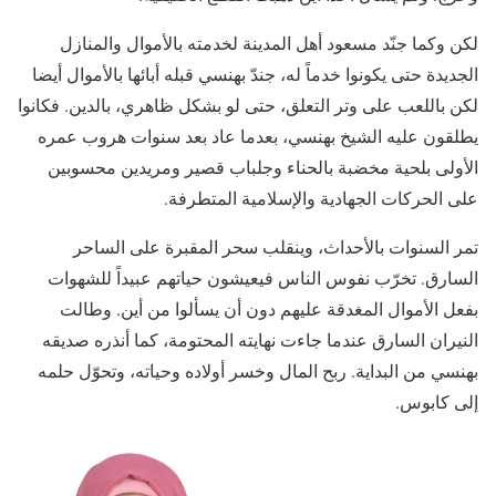
لكن وكما جنّد مسعود أهل المدينة لخدمته بالأموال والمنازل
الجديدة حتى يكونوا خدماً له، جندّ بهنسي قبله أبائها بالأموال أيضا
لكن باللعب على وتر التعلق، حتى لو بشكل ظاهري، بالدين. فكانوا
يطلقون عليه الشيخ بهنسي، بعدما عاد بعد سنوات هروب عمره
الأولى بلحية مخضبة بالحناء وجلباب قصير ومريدين محسوبين
على الحركات الجهادية والإسلامية المتطرفة.
تمر السنوات بالأحداث، وينقلب سحر المقبرة على الساحر
السارق. تخرّب نفوس الناس فيعيشون حياتهم عبيداً للشهوات
بفعل الأموال المغدقة عليهم دون أن يسألوا من أين. وطالت
النيران السارق عندما جاءت نهايته المحتومة، كما أنذره صديقه
بهنسي من البداية. ربح المال وخسر أولاده وحياته، وتحوّل حلمه
إلى كابوس.