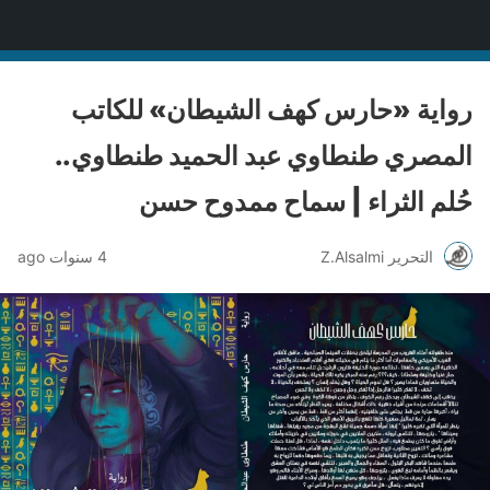
منصة قنّاص الثقافية
رواية «حارس كهف الشيطان» للكاتب
المصري طنطاوي عبد الحميد طنطاوي..
حُلم الثراء | سماح ممدوح حسن
التحرير Z.Alsalmi
4 سنوات ago