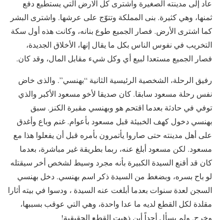
عاد إلى مدينته الصغيرة واشترى كل الارض التي يستطيع دفع
ثمنها، وهي كثيرة. بنى المملكة وتتوّج على عرشها. واشترى البشر
كما اشترى الأرض. فصار الجميع طوع بنانه، وكانت هذه أول سكة
التخريب في نفوس الناس بكل ما يقال إنها، الأخلاق الجديدة،
فصار الجميع مستعدا لبيع أي وكل شيء مقابل المال، وقد كان.
رفيق الرحلة، الشخصية الرئيسية الثانية “بهنسي”. والذى خاض
نفس رحلة مسعود سابقا. كان صديقا لأخو مسعود الأكبر والذي
توفي في حادثة بعدما اقتحم هو وبهنسي مقبرة الكنز. سبق
بهنسي دخول كهف الخبيئة قبل مسعود بأعوام. غنم وباع وأغدق
على أهل مدينته حتى صاروا يأتمرون بأمره قبل أن يفعلوا هذا مع
مسعود. لكن مسعود أبلغ عنه، ربما بطريقة غير مباشرة، بعدما
كان قد أقنع السيدة الكبيرة بأنه مجرد وسيط لشخص أخر سيقتله
لو باح بسره، وبضغط من السيدة ذكر اسم بهنسي. دخل بهنسي
السجن لعدة سنوات بعدما أبلغت عنه السيدة ، ودسوا في بيته أثارا
مقلدة لكل القطع لديه ما عدا واحدة، وهي التي عوقب بسببها،
وخرج. ولم يسأل أحداً أين ذهبت القطع الحقيقية!