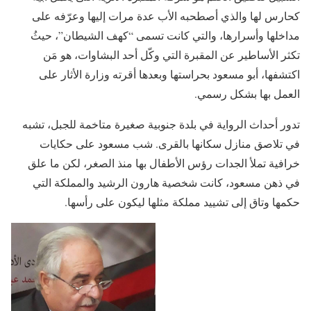
كحارس لها والذي أصطحبه الأب عدة مرات إليها وعرّفه على
مداخلها وأسرارها، والتي كانت تسمى “كهف الشيطان”، حيثُ
تكثر الأساطير عن المقبرة التي وكّل أحد البشاوات، هو مَن
اكتشفها، أبو مسعود بحراستها وبعدها أقرته وزارة الأثار على
العمل بها بشكل رسمي.
تدور أحداث الرواية في بلدة جنوبية صغيرة متاخمة للجبل، تشبه
في تلاصق منازل سكانها بالقرى. شب مسعود على حكايات
خرافية تملأ الجدات رؤس الأطفال بها منذ الصغر، لكن ما علق
في ذهن مسعود، كانت شخصية هارون الرشيد والمملكة التي
حكمها وتاق إلى تشييد مملكة مثلها ليكون على رأسها.