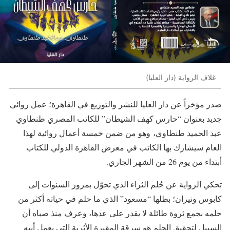
غلاف الرواية (دار العليا)
صدر مؤخراً عن دار العليا للنشر والتوزيع في القاهرة؛ عمل روائي
جديد بعنوان “حارس كهف الشيطان” للكاتب المصري طنطاوي
عبد الحميد طنطاوي، وهو من ضمن خمسة أعمال روائية لهذا
العام سيشارك بها الكاتب في معرض القاهرة الدولي للكتاب
أبتداء من يوم 26 من الشهر الجاري.
تحكي الرواية عن حُلم الثراء الذي تحوّل بمرور السنوات إلى
كابوس ونيران؛ بطلها “مسعود” الذي ما حلم في حياته أكثر من
حلمه بجمع ثروة طائلة لا يقدر على عدها، وعرف منذ صباه أن
السبيل لتحقيق الحلم هو سرقة المقبرة الأثرية التى يعمل أبيه