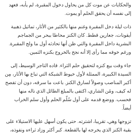
والحكايات عن موت كل من يحاول دخول المقبرة، لم يأبه، فعهد
إلى نفسه أن يحقق الحلم أو يموت.
ذات ليلة دخل المقبرة وغنم منها بالكثير من الأثار، تماثيل ذهبية
أيقونات، جعارين قطط. كان الكنز محاطا ببحر من الجماجم
البشرية داخل المقبرة والتي ظن أنها تحادثه أول ما ولج المقبرة.
ورغم خوفه مما رأى إلا أنه نجح بالخروج بكنزه الثمين.
جاء وقت بيع كنزه لتحقيق حلم الثراء. قاده التاجر الوسيط، إلى
السيدة الكبيرة، الممثلة لأول خيوط الشبكة التي تباع بها الأثار، مِن
أكبر المناصب وصولاً لسارق الكنز. باعت ما سرقه، دون أن تفصح
له كيف، ومًن الشاري، اكتفى بالمبلغ الطائل الذي ناله منها
فحسب. ووضع قدمه على أول سُلّم الحلم وأول سلم الخراب
أيضاً.
تزوجها وهي، تقريبا، اشترته. حتى يكون أسهل عليها الاستيلاء على
بقية الكنز الذي يخرجه لها بالقطعة. كبر أكثر وزاد ثراءه ونفوذه،