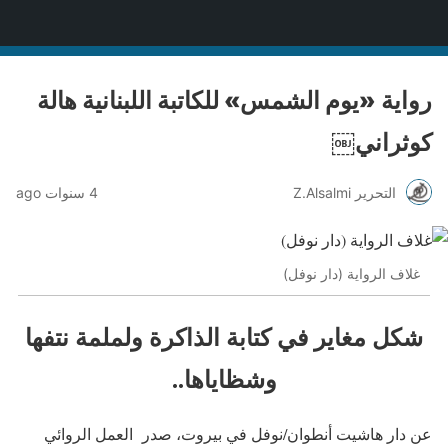
منصة قنّاص الثقافية
رواية «يوم الشمس» للكاتبة اللبنانية هالة
كوثراني￼
التحرير Z.Alsalmi
4 سنوات ago
غلاف الرواية (دار نوفل)
شكل مغاير في كتابة الذاكرة ولملمة نتفها
وشظاياها..
عن دار هاشيت أنطوان/نوفل في بيروت، صدر العمل الروائي