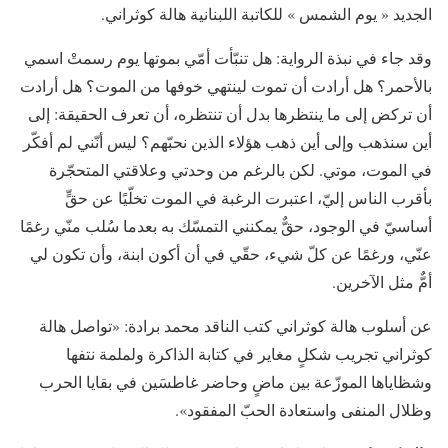
الجديد « يوم الشمس » للكاتبة اللبنانية هالة كوثراني.
وقد جاء في نبذة الرواية: هل تنبّأت أمّي بموتها يوم رسمتْ اسمي
بالأحمر؟ هل أرادت أن تموت لينتهي خوفها من الموت؟ هل أرادت
أن تركض إلى ما ينتظرها بدل أن تنتظره، أن تعرف الحقيقة: إلى
أين سنذهب وإلى أين ذهب هؤلاء الذين نحبّهم؟ ليس أنّني لم أفكّر
في الموت، موتي. لكن بالرغم من وحدتي وعلاقتي المتحجّرة
بأقرب الناس إليّ، اعتبرت الرغبة في الموت تخلّيًا عن حقٍّ
أساسيّ في الوجود، حقٌّ يمكنني التمسّك به بعدما سُلب منّي رغمًا
عنّي، ورغمًا عن كلّ شيء، حقّي في أن أكون ابنة، وأن تكون لي
أمٌّ مثل الآخرين.
عن أسلوب هالة كوثراني كتب الناقد محمد برادة: «تواصل هالة
كوثراني تجريب شكلٍ مغاير في كتابة الذاكرة ولملمة نتفها
وشظاياها الموزّعة بين ماضٍ وحاضر غاطسَين في بقايا الحرب
وظلال المنفى واستعادة الحبّ المفقود».