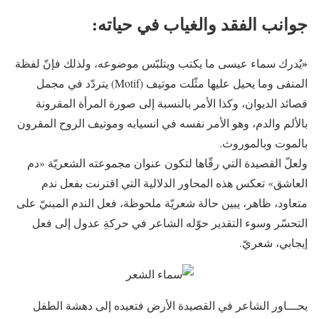
جوانب الفقد والغياب في
حياته:
«
يُدرك سماء عيسى ما يكتب ويتلبّس موضوعه، ولذلك فإنّ لفظة
المنفى وما يحيل عليها مثّلت موتيف (Motif) يتردّد في مجمل
قصائد الديوان، وكذا الأمر بالنسبة إلى صورة المرأة المقرونة
بالألم والدم، وهو الأمر نفسه في انسيابه وموتيف الروح المقرون
بالموت وبالموروث.
ولعلّ القصيدة التي رقّاها لتكون عنوان مجموعته الشعريّة «دم
العاشق» تعكس هذه المحاور الدلالية التي اقترنت بفعل ندم
متعاود، ظاهر، يبين حالة شعريّة ملحوظة، فعل الندم المبنيّ على
التحسّر وسوء التقدير حوّله الشاعر في حركةِ عدول إلى فعل
إيجابي، شعريّ.
يحـــاور الشاعر في القصيدة الأرض فتعيده إلى دهشة الطفل