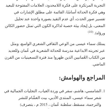
التجربة المرتكزة على فكرة اللامحدود، العلامات المفتوحة للبعيد
وهي فكرة الحداثة أساسًا، القائمة على مطلق الإشارات في
تفسير صور الحدث، أي عدم التقيد بصورة واحدة عند تحليل
المعنى، بل إيجاد بيئة خصبة لذاكرة الكون التي تمثل حضور الكائن
(10)
ورؤاه).
يمتلك سماء عيسى من الوعي الثقافي الشعري الواسع، ومثل
عبر تجربته الابداعية مدرسة للحداثة الشعرية في عُمان وللعديد
من الكتاب العُمانيين الذين ظهروا منذ فترة التسعينيات من القرن
الماضي.
المراجع والهوامش:
الشامسي، هاشم، سفر في وردة الغياب، التجليات الجمالية في
شعر سماء عيسى، المنتدى الأدبي، بيت الغشّام للنشر
والترجمة، مسقط، سلطنة عُمان ، 2015 م ، بتصرف)