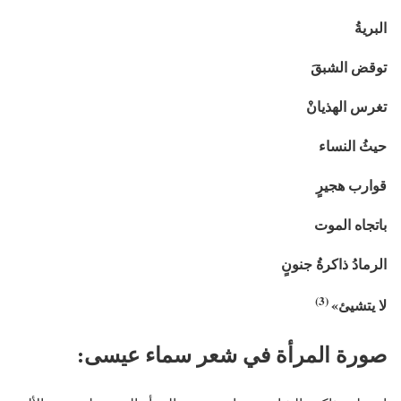
البريةُ
توقض الشبقَ
تغرس الهذيانْ
حيثُ النساء
قوارب هجيرٍ
باتجاه الموت
الرمادُ ذاكرةُ جنونٍ
3)
(
لا
يتشيئ»
صورة المرأة في شعر سماء عيسى: