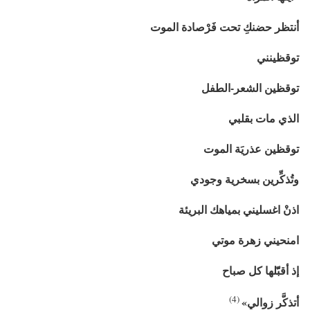
أنتظر حضنكِ تحت فَرْصادة الموت
توقظينني
توقظين الشعر-الطفل
الذي مات بقلبي
توقظين عذريَة الموت
وتُذكِّرين بسخرية وجودي
اذنْ اغسليني بمياهك البريئة
امنحيني زهرة موتي
إذ أقبّّلها كل صباح
4)
(
أتذكَّر
زوالي»