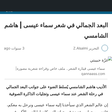
منصة قنّاص الثقافية
البعد الجمالي في شعر سماء عيسى | هاشم
الشامسي
التحرير Z.Alsalmi
3 سنوات ago
سماء عيسى قيثارة الشعر.. ملف خاص وقراءة شعرية مصورة|
qannaass.com
الأديب هاشم الشامسي يُسلط الضوء على جوانب البعد الجمالي
في رحلة الشعر عند سماء عيسى وتجليات الذاكرة الصوفية
إن عالم الشعر الذي سيأخذنا إليه سماء عيسى ونرحل به معكم،
قادم من جوانب عديدة في حياته التي كان لها الدور الأكبر في