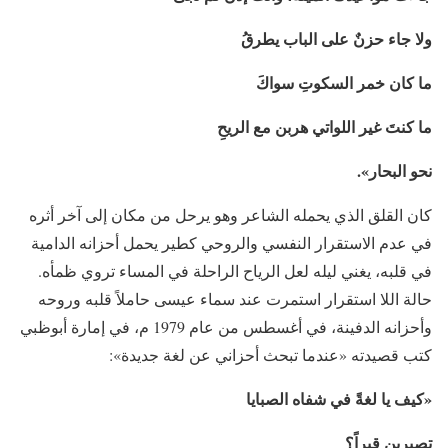
ولا جاء حزنٌ على الباب يطرقُ
ما كان خمر السكوتِ سواكَ
ما كنتَ غير اللواتي هربن مع الريحِ
نحو
البحار
».
كان القلق الذي يحمله الشاعر وهو يرحل من مكان إلى آخر أثره
في عدم الاستقرار النفسي والروحي كطير يحمل أحزانه الدامية
في قلبه، يغني ليله لعل الرياح الراحلة في المساء تروي ظمأه.
حالة اللا استقرار استمرت عند سماء عيسى حاملاً قلبه وروحه
وأحزانه الدفينة، في أغسطس من عام 1979 م، في إمارة أبوظبي
كتب قصيدته «عندما تبحث أحزاني عن لغة جديدة»:
«كيف يا لغةً في شفاه الصبايا
تصيرين
قبراً؟