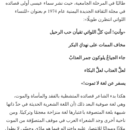
طالبًا في المرحلة الجامعية، حيث نشر سماء عيسى أولى قصائده
في مجلة الثقافة الجديدة اليمنية عام 1974 م بعنوان «للنساء
اللواتي انتظرن طويلًا»:
«
وأنتِ!
أنتِ كلَّ اللواتي تقيأن حب الرحيل
مخاف الممات على نهدكِ البكر
جاء الجياعُ يلوكون جمر العذابْ
لعلَّ العذاب لعلَّ البكاء
يسفر عن لغة لا
تموت!
»
هكذا بدء الشاعر قصائده المتشظية بالفقد والمأساة والموت،
وهي لغة صوفية البعد ذلك (أن اللغة الشعرية الحديثة في حدِّ ذاتها
شبيهة بلغة المتصوفة باعتبارها لغة منزاحة معجمًا وتركيبًا. ومن
ناحية أخرى وجد الشعراء العرب في موقف المتصوِّفة من الموت
ملاذًا وميدانًا للانتصار عليه واختزاله فيما هو مادّي وحسّي لا يطول