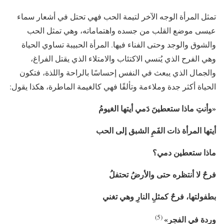
تمثل المرأة الوجه الآخر لتيمة الحب فهي تحتل في أشعار سماء
عيسى موضع القلب من جسده واهتماماته، وهي تمثل الحب
والشوق والوجد وحتى الفناء فيها. المرأة الحبيبة تساوي الحياة
وهي الفرح الذي يُنسي الاكتئاب والامتلاء الذي يقتل الفراغ،
والجمال الذي يبعث في النفس إحساسًا بالراحة واللذة، فتكون
الحياة أكثر جدة وملاءمة وتألقًا فهي كالغيمة الماطرة، هكذا يقول:
«وأنتِ ماذا ستعطينَ دَمي أيتها الغيومُ
أيتها المرأة ذات الفَمِ الشبق إلى الحب
ماذا ستعطين
دمي؟
فرحٌ لا أنتظره حتى والأرضُ تحتفلُ
بطفولتها،
فرحٌ كمثلِ النارِ وهي تغني
5)
(
وردة في
الفجرِ»