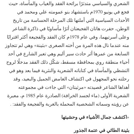
الشعري والسياسي متدثرًا برائحة الفقد والغياب والمأساة، حيث
فجع في يونيو 1970م باستشهاد بنو عمومته علي ومحمد في
الأحداث السياسية التي أملتها تلك المرحلة الحساسة من تاريخ
الوطن، حفرت هاتان الفجيعتان أثرًا مأساويًا في ذاكرة الشاعر
وعلى أسرتيهما، وفي عام 1978م كان الفقد والفجيعة أكثر اقترابًا
منه عندما نال هذه المرة من أخته الصغرى «بثينة» وهي لم تتجاوز
السابعة من عمرها أثر حادث سير أليم وهي تعبر الشارع في أحد
أحياء منطقة روي بمحافظة مسقط، شكّل ذلك الفقد مدخلًا لروح
التشظي والمأساة في كتاباته الشعرية والنثرية فيما بعد وهو في
رحلته نحو المجهول في اكتشاف الغامض الجميل والبعيد، وقد
أهداها الشاعر قصيدته «مرثيتان» التي جاءت في مجموعته
الشعرية الأولى (ماء لجسد الخرافة) الصادرة عام 1985 م، معبرة
عن رؤيته وسماته الشخصية المحملة بالغربة والفجيعة والفقد: .
اكتشف جمال الأشياء في وحشيتها
«
بثينة الطائي في عتمة الجذور