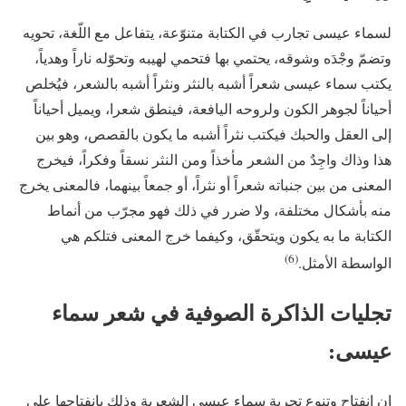
لسماء عيسى تجارب في الكتابة متنوّعة، يتفاعل مع اللّغة، تحويه
وتضمّ وجْدَه وشوقه، يحتمي بها فتحمي لهيبه وتحوّله ناراً وهدياً،
يكتب سماء عيسى شعراً أشبه بالنثر ونثراً أشبه بالشعر، فيُخلص
أحياناً لجوهر الكون ولروحه اليافعة، فينطق شعرا، ويميل أحياناً
إلى العقل والحبك فيكتب نثراً أشبه ما يكون بالقصص، وهو بين
هذا وذاك واجِدٌ من الشعر مأخذاً ومن النثر نسقاً وفكراً، فيخرج
المعنى من بين جنباته شعراً أو نثراً، أو جمعاً بينهما، فالمعنى يخرج
منه بأشكال مختلفة، ولا ضرر في ذلك فهو مجرّب من أنماط
الكتابة ما به يكون ويتحقّق، وكيفما خرج المعنى فتلكم هي
(6)
الواسطة الأمثل.
تجليات الذاكرة الصوفية في شعر سماء
عيسى:
إن انفتاح وتنوع تجربة سماء عيسى الشعرية وذلك بانفتاحها على