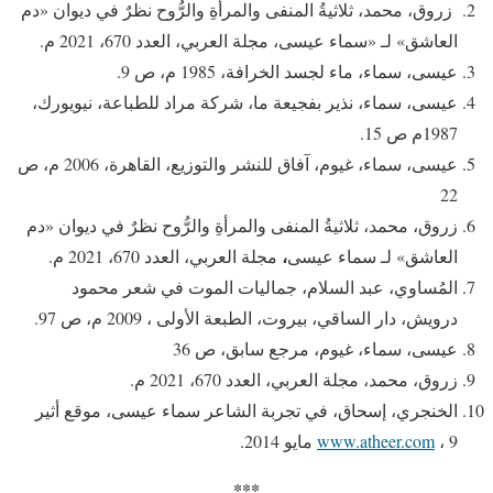
زروق، محمد، ثلاثيةُ المنفى والمرأةِ والرُّوح نظرٌ في ديوان «دم
العاشق» لـ «سماء عيسى، مجلة العربي، العدد 670، 2021 م.
عيسى، سماء، ماء لجسد الخرافة، 1985 م، ص 9.
عيسى، سماء، نذير بفجيعة ما، شركة مراد للطباعة، نيويورك،
1987م ص 15.
عيسى، سماء،
غيوم، آفاق للنشر والتوزيع، القاهرة، 2006 م، ص
22
زروق، محمد، ثلاثيةُ المنفى والمرأةِ والرُّوح نظرٌ في ديوان «دم
،
العاشق» لـ سماء عيسى
مجلة العربي، العدد 670، 2021 م.
المُساوي، عبد السلام، جماليات الموت في شعر محمود
درويش، دار الساقي، بيروت، الطبعة الأولى ، 2009 م، ص 97.
عيسى، سماء، غيوم، مرجع سابق، ص 36
زروق، محمد، مجلة العربي، العدد 670، 2021 م.
الخنجري، إسحاق، في تجربة الشاعر سماء عيسى، موقع أثير
، 9 مايو 2014.
www.atheer.com
***