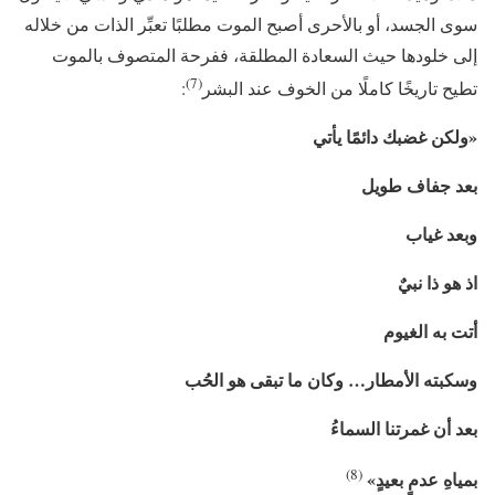
سوى الجسد، أو بالأحرى أصبح الموت مطلبًا تعبِّر الذات من خلاله
إلى خلودها حيث السعادة المطلقة، ففرحة المتصوف بالموت
(7)
تطيح تاريخًا كاملًا من الخوف عند البشر
:
«ولكن غضبك دائمًا يأتي
بعد جفاف طويل
وبعد غياب
اذ هو ذا نبيٌ
أتت به الغيوم
وسكبته الأمطار… وكان ما تبقى هو الحُب
بعد أن غمرتنا السماءُ
(8)
بمياهِ عدمٍ بعيدٍ»