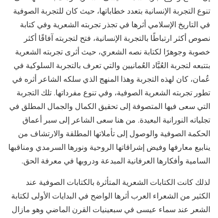
تنوع التجربة الإنسانية بتعدد خطاباتها، حيث كان للتجربة الصوفية
في التاريخ الإسلامي أثرها في تجذر تجربته الشعرية وفي كتابة
نصوص أكثر ارتباطًا بالتجربة الإنسانية، فتح لتجربته آفاقًا أكثر
خصوبة وجوهرًا لكتابة نصه الشعري، حيث أثرى تجربته الشعرية
بتتبعه لتجربة العُبَّاد العُمانيين والتي تعرف بالتجربة السلوكية في
عُمان، كان لهذه التجربة وهذا المنهج الذي سلكه الشاعر أثره في
تطور تجربته الشعرية الصوفية، وفي تنوع مفرداتها. تلك التجربة
التي سعى فيها المتصوفة إلى تحقيق الكمال والجمال المطلق في
تجلياته النورانية البعيدة. من هنا سعى الشاعر إلى سبر أعماق
الحكمة الصوفية والوصول إلى تأملاتها المطلقة والارتشاف من
ينابيع معارفها وفيض إشراقاتها الروحية ونورها السرمدي ومناقبها
السامية وأفكارها العرفانية المبدعة ودروبها في معرفة الحق.
لذلك كانت الكتابات الشعرية المتأثرة بالكتابات الصوفية عند
الكثير من الشعراء العرب أثرها الواضح في البدايات الأولى لكتابة
الشعر عند سماء عيسى في سبعينيات القرن الماضي وهو مازال