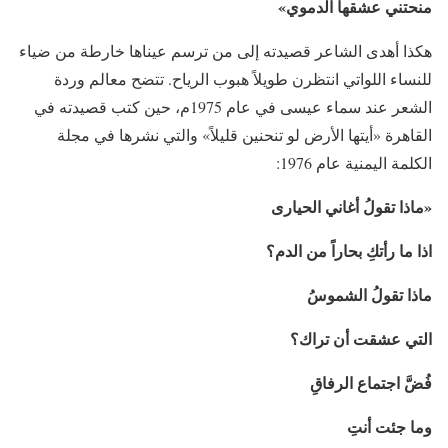
منحتني عشقها الدموي»
هكذا أهدى الشاعر قصيدته إلى من ترسم عيناها خارطة من ضياء
للنساء اللواتي انتظرن طويلاً هبوب الرياح. تتضح معالم وردة
الشعر عند سماء عيسى في عام 1975م، حين كتب قصيدته في
القاهرة «أيتها الأرض لو تنحنين قليلاً» والتي نشرها في مجلة
الكلمة اليمنية عام 1976:
«ماذا تقولُ أغاني الحيارى
اذا ما رأتكِ بحاراً من
الدم؟
ماذا تقولُ الشموسُ
التي عشقت أن
تراك؟
فُضَّ اجتماع الرفاقِ
وما جئت أنتِ