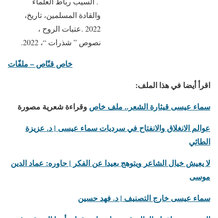
. السيب رباط العلماء
والقادة المسلمين، تاريخ،
2022 .عتبات الروح ،
نصوص ” شذرات “، 2022.
خاص قنّاص – ملفّات
اقرأ أيضا في هذا الملف:
سماء عيسى قيثارة الشعر.. ملف خاص
وقراءة شعرية مصورة
عوالم الانغلاق والانفتاح في سرديات سماء عيسى | د. عزيزة
الطائي
لا يعيش خيال الشاعر ويتوهج بعيدا عن الفكر | حاوره: عماد الدين
موسى
سماء عيسى خارج التصنيف | د. فهد حسين