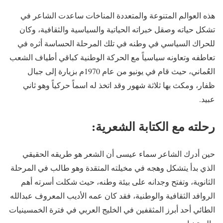
هذه العوالم المتنوعة والمتعددة المناخات ساعدت الشاعر في
تشكل حياته وصقل خبراته الحياتية والسياسية والثقافية، وكان
للحراك السياسي في وطنه في تلك المرحلة الحساسة أثره في
تعاطفه وتعاونه سياسياً مع الحركة الوطنية كباقي أطياف الشعب
العُماني، حيث قام في يونيو من عام 1970م بزيارة إلى جبال
ظفار، ومكث بها ثلاثة شهور وقد اتخذ له اسماً حركياً وهو ثاني
عبيد.
رحلته مع الكتابة
الشعرية
:
حين أدرك الشاعر سماء عيسى أن الشعر هو طريقه الحقيقي
الذي بدأ يتشكل وهجه في مخيلته المتقدة وهو طالب في المرحلة
الثانوية، وتفتح وجدانه على بيئة وطنه، حيث شكلت أسرته أهم
الروافد الثقافية والوطنية، فقد كان عمه الأديب المعروف عبدالله
الطائي أحد أبرز المثقفين في الخليج العربي في فترة الخمسينيات