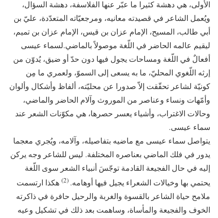
الأولى، هي دهشة كثيرا ما عبّر عنها الفلاسفة، دهشة السؤال،
ويُعمل الشاعر في قصيدته معانيه، ومرجعيّاته المتعدّدة، عليّ بن
أبي طالب، المسيح، الإمام عزان بن قيس، الإمام عزان بن تميم،
ليقيم عالمه الحاضر في اللّغة موصولاً بالماضي.لسماء عيسى
أفعالٌ في اللّغة ومساحات يجول فيها دون حدّ أو ضيق، يُدوّن من
إرثه اللّغوي المحليّ، ما به يسعى إلى السموّ، ولعمري ما مِن
كونيّة لشاعر تحقّقت إلاّ صدورا عن محليّته، ألفاظ وأشكال وألوان
وأمّهات ونساء وعناصر من الموروث وآلام الحاضر والماضي،
وحالات الاغتراب، وأشياء يعسر حصرها، هي مكوّنات الشعر عند
سماء عيسى.
يتواصل سماء عيسى مع ماضيه بتفاصيله، وآلامه، ويُجري معجما
يدور في فلك الماضي بعناصره المختلفة. ليس للشاعر وجه يركن
إليه في حال الفجيعة القادمة توجّسَ أنبياء الشعر سوى اللّغة
(2)
يحتمي بها وخيالات الشعراء يجيل فيها أوهامه.
هكذا ارتسمت
ملامح حياة الشاعر بالقسوة والغربة والرحيل حافرة في ذاكرته
الخوف والفجيعة والمأساة، وساهمت بعد ذلك في تشكيل وعيه