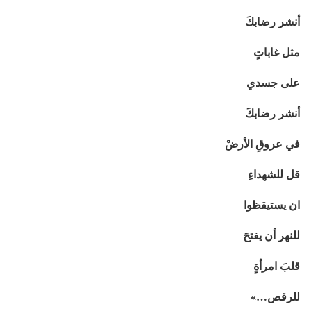
أنشر رضابكَ
مثل غاباتٍ
على جسدي
أنشر رضابكَ
في عروقِ الأرضْ
قل للشهداءِ
ان يستيقظوا
للنهر أن يفتحَ
قلبَ امرأةٍ
للرقص…»