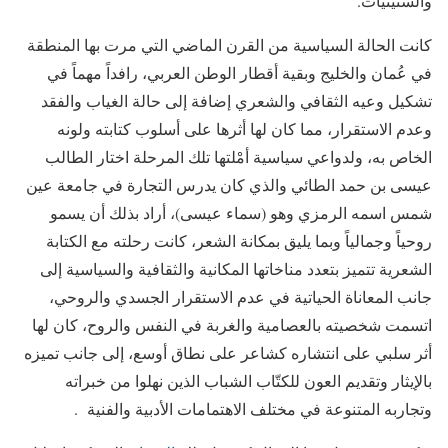
والستينيات.
كانت الحالة السياسية من القرن الماضي التي مرت بها المنطقة
في عُمان والخليج وبقية أقطار الوطن العربي، رافداً مهماً في
تشكيل وعيه الثقافي والشعري إضافة إلى حالة الغياب والفقد
وعدم الاستقرار، مما كان لها أثرها على أسلوب كتابته ولونه
الخاص به، ولدواعي سياسية أمْلتها تلك المرحلة اختار الطالب
عيسى بن حمد الطائي والذي كان يدرس التجارة في جامعة عين
شمس اسمه الرمزي وهو (سماء عيسى)، أراد بذلك أن يسمو
روحياً وجمالياً وبما يليق بمكانة الشعر، كانت رحلته مع الكتابة
الشعرية تتميز بتعدد مناخاتها المكانية والثقافية والسياسية إلى
جانب المعاناة الحياتية في عدم الاستقرار الجسدي والروحي،
اتسمت شخصيته بالعصامية والغربة في النفس والروح، كان لها
أثر سلبي على انتشاره كشاعر على نطاق أوسع، إلى جانب تميزه
بالإيثار وتقديم العون للكتّاب الشباب الذين نهلوا من خبراته
وتجاربه المتنوعة في مختلف الاهتمامات الأدبية والفنية .