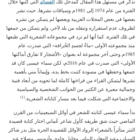
نذكر في مستهل هذا المقال كمدخل تلك
القصائد
التي كتبها خلال
الفترة من عام 1974 إلى 1981م وسياقات نشرها، حيث نشر
بعضها في بعض المجلات العربية وبعضها لم يتمكن من نشره
لظروف عدم استقراره وتنقله من بلد لآخر، ولم يتمكن من جمعها
في تلك الفترة، كما أنها لم ترد في مجموعاته الشعرية التي طبعها
منذ مجموعته الأولى «ماءٌ لجسدِ الخُرافة» التي صدرت عام
1985م وحتى آخر مجموعة له بعنوان «الأشجار لا تفارق أماكنها
الأولى» التي صدرت في عام 2016م، لكن سماء عيسى كان قد
جمعها وحفظها في مسودة كتبت بخط يده، وإيماناً مني بأهمية
نشرها ليتمكن القراء من قراءتها كاملة لما تحويه من أبعاد فنية
وجمالية معبرة عن الكثير من الجوانب الشخصية والسياسية
(1)
والاجتماعية التي شكلت فيما بعد مسار كتاباته الشعرية.
بدأ سماء عيسى كتابته للشعر في أوائل السبعينيات من القرن
الماضي حيث شق طريقه كأول شاعر عُماني اختار كتابة قصيدة
النثر متأثراً بالشعراء الرواد الأوائل للقصيدة الحرة مثل بدر شاكر
السياب وعبد الوهاب البياتي وخليل حاوي وأدونيس وصلاح عبد