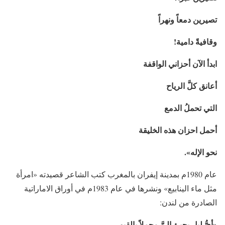
تصيرين دمعاً ونهراً
وقافيةً
دامية
!
ابدأ الآن أحزاني الواقفة
أعانق كلَّ الرياح
التي تحملُ الدمع
أحمل احزان هذه الخليقة
نحو الإله».
عام 1980م بمدينة إيفران بالمغرب كتب الشاعر قصيدته «امرأة
مثل ماء الينابيع» ونشرها في عام 1983م في أوراق الاماراتية
الصادرة من لندن:
«أيُّ ليل
يجيئ
إليَّ محملاً بالقبور