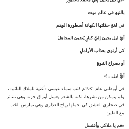
بالتيهِ في عالم ميت
في لغةٍ حمَّلتها الكهانة أسطورة الوهم
أيُ ليل
يجيئ
إليَّ كنارٍ يُضيئ المجاهلَ
كي أرتوي بعذاب الأراملِ
أو بصراخ النبوةِ
أيُّ
ليل…!
»
في أبوظبي عام 1981م كتب سماء عيسى «أغنية للملاك النائم»،
ولم يتمكن من نشرها، لكنه بالشعر يغسل أوراق حزنه وهي تتناثر
في صحاري العشق كي تحملها رياح العذارى وهي تمارس الحُب
مع الطير:
«قم يا ملاكي وأغتسل