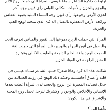
ارتبطت ذاكرة الشاعر سماء عيسى بالمرأة التي حملت روح الألم
والوجع والحزن والأمهات الثكالى اللواتي رأى فيهن وجها آخر
لحزن الأرض وجوعها، رأى فيهن وجه السماء الملبد بغيوم العطش
ورائحة الأرض المعطرة بالنضال الدافئ الذي منحته لوهج الحب
والحرية.
المرأة التي حملت الرياح دموعها إلى القبور والمنافي تذرف الحب
والرحيل في أتون الجراح والهجير، تلك المرأة التي حملت لغة
الصمت البعيد ولغة الحلم الدامعة والقلوب الثكالى وقيثارة
العشق الراجفة في الفؤاد الحزين.
شكلت هذه الذاكرة وهجًا شعريًا حملها الشاعر سماء عيسى في
قلبه وأعماق أحاسيسه وجسّد ذلك الوهج في رؤيته الجمالية من
خلال قصائده المعبرة عن الروح والجسد لدى المرأة أعطت بعدها
الإنساني والأخلاقي والوجودي وكشريك للرجل تحمل روح المحبة
والإشراق في هذا الكون:
«أيتها المرأةُ