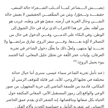
(يعيـــــش الــــشاعر كمـــا أغـــلب الشـــعراء حالة المنفى،
حقيقــــة وتـــجوّزا، ومَن من المثقّفيـــن الحقيقيين لا يعيش حالة
النفــــي وحال الغربة في أرضه، منفيّ هو في وطنه، غريب هو
بين أهله، يعبّر عن هذا الاغتراب الذي نراه في حال الشوق إلى
الوطن، وفي البكاء على الدمـــن، وفـــي الدخول في حال من
التصحّر لا أوْبة بعــــدها، وفــــي سفر الروح، تفارق مرابضـــها ولا
تجـــــد لها منتهى، ولعلّ ذلك ما يعلّل دخول الشاعر في تجربة
العرفان، وإثبات عجز اللّغة عن تحمّل جليل المعاني، كما الجسد
(9)
ينوء بحمل الروح).
(عند تأمل تجربة الشاعر سماء عيسى، سنرى أننا حيال حداثة
مختلفة في تجليها الروحي، للأبد، غير قابلة للتوقف الزمني أو
المكاني، قادمة من فلسفة الماضي إلى حرية المجهول، من صور
الوعي والواقع إلى رموز المستقبل الآتي، المعاني المكثفة حول
الحياة بكل صفاتها وتناقضاتها، إنه الشعر الذي يقدم عمق الحاضر
الإنساني عبر شعرية التأمل و حساسية الحدث وآلام الفكر،