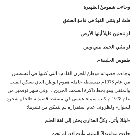
وجاءت شموسُ الظهيرة
قلتُ لو ينثني القيدُ في قامةِ العشقِ
لو تنحنينَ
قليلاً أيتها
الأرض
لو ينثني الخيط بيني وبين
طقوس
الخليقة
».
وجاءت قصيدته «وطنٌ للحزن القادم» التي كتبها في أغسطس
من عام 1978م بمسقط، حاملة هموم الوطن الذي يسكن القلب
والمنفى وهو يخط ذاكرة الصمت الحزين… وفي شهر نوفمبر من
عام 1978 م كتب سماء عيسى في مسقط قصيدته «الحلم شجرة
للحوار» ولظروف عدم استقراره لم يتمكن من نشرها:
«ليلكَ يأتي، وكلّْ العذارى يجئن إلى لغة الحلم
جاءت مواعيدكَ
الميتة،
وأنت إذن لم تجئ