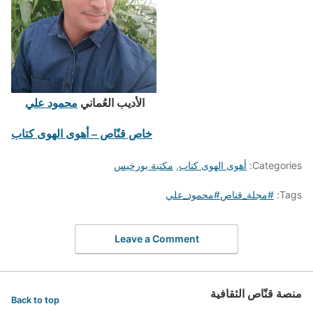
الأديب العُماني
محمود علي
خاص قنّاص – أهوى الهوى كتاب
Categories:
أهوى الهوى كتاب
,
مكتبة بورخيس
Tags:
#مجلة_قناص#محمود_علي
Leave a Comment
منصة قنّاص الثقافية
Back to top