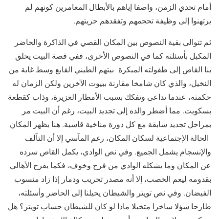
أمام تحدي الزمن، واصفا إياهم بالأبطال المغامرين كونهم لم
يرتهنوا إلى وظيفة تحجمهم وتفقدهم حريتهم.
ثم تتوالى بقية النصوص بين المكان القصي في الذاكرة والحاضر
المكبل بأسئلته كما في النصوص الأخرى، ففي قصة البيت يحلق
بنا القاص إلى طفولته المبكرة بيتهم الطيني القابع وسط غابة من
النخيل، والذي كان شامخا مقارنة ببيوت الآخرين ولكن الزمان له
حكمته، عندما تداعى وتفكك بسبب الأمطار الغزيرة، وذاب كقطعة
بسكويت. مما أضطر والده إلى تجديد البيت، رغم أن البيت مر
بمراحل تجديد سابقة مع كل دورة مناخية قاسية. هنا يظهر المكان
الحالة الإجتماعية لسكان المكان، رغم المآسي إلا أن التآلف
والإنسجام يشمل الجميع. وفي نص الوادي، يكمل القاص سرده
عن المكان وما يشكله الوادي من فرح وخوف، فكما يفرح الأهالي
بقدومه ليعم الخصب، إلا أنه مصدر تخريب ودمار إذا زاد منسوب
الفيضان. وفي نص تويتر والشيطان يحيلنا إلى الحاضر وأسئلته،
طارحا سؤلا ساخرا متخيلا ماذا لو كان للشيطان حساب تويتر؟ هل