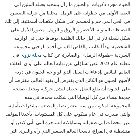
الحياة مجرد ذكريات، والحنين ما زال يسحبه بحبله المتين إلى
العتبة الأولى من خطواته على الرمل، محلقا من عزلته الصغيرة
في الحي المزدحم والمصمم على شكل مكعبات أسمنتية، إلى تلك
الفضاءات الملونة بالأخضر والأزرق وبالرمل. مصورا الأمل على
شكل شعلة نار في ليل حالك الظلمة، يوقدها حتى في لوازمه
الشخصية. يبدأ الكاتب والقاص العُماني أحمد الرحبي مجموعته
السردية «طفولة الرمل» والصادرة عن كتاب
مجلة نزوى
في
مطلع عام 2023 بنص تساؤلي عن نهاية العالم على أيدي العقلاء،
العالم الفائض بإدعاءات العقل الذي لو واجه الجنون في دربه
لأصبح الجنون هو الكائن الذي يفترض أن يقود العالم، مفترضا أن
على الجنون أن يفلع العقل بحصاة ليشل حركته ويجعله صفحة
جديدة بيضاء من كل الوصايا التي شكلت مجده. في هذه
المجموعة المكونة من ستة عشر نصا والمطعمة بشذرات تأملية،
والتي صدرت في عام منكوب على كل المستويات، يأخذنا المؤلف
عبر محطات إلى طفولته وتساؤلاته الساخرة التي تأتي كنص أو
متشظية في الفراغ، ناسجا العالم الصغير الذي رآه والقرى التي