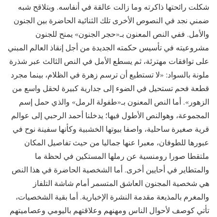
شكلت رائحتها ذاكرته وما زالت عالقة في أنفاسه. وبتلاقح شبه
ضمني نجد في النصوص الأخرى تلك الثنائية الحاضرة بين الجنون
والأمل. ففي النص المعنون بـ«حجر الجنون» يمنح للجنون
مشروعيته في تأسيس حكمته الجديدة من أجل إنقاذ العالم المبني
على توافقات مهترئة، ثم يسطع الأمل في النص الثالث عبر شذرة
ملونة بالسواد: «لا تستطيع أن ترسم زهرة في الظلام، بينما مجرد
قطعة فحم تستحيل في الضوء إلى جدارية كبيرة لحقل واسع من
الزهور». أما النص المعنون بـ«طفولة الرمل» والذي حمل إسم
المجموعة، وهوالنص الأطول فيها؛ يدخلنا أحمد الرحبي إلى عوالم
قرية صغيرة ساحلية، واصفا بيوتها الخشبية وكأنها سفينة نوح في
عبورها للطوفان، معبرا عنها جماليا من حيث تفاصيل المكان
ملتقطا صورا رومنسية عن رملها المستكين في لحظة ما
والمتطاير في أحايين أخرى. أما الشخصية الحاضرة في هذا النص
هي شخصية المجنون العاشق المتسمر أمام شاشة التلفاز
والمغرم بالمذيعة مقدمة النشرة الإخبارية. أما بقية الشخصيات،
تأتي كوصف لأحوال الناس ومهنهم وعلاقتهم باليومي وعصاميتهم