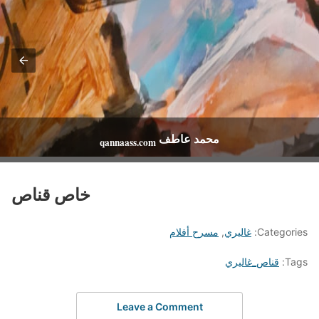
محمد عاطف
qannaass.com
خاص قناص
Categories:
غاليري
,
مسرح أفلام
Tags:
قناص_غاليري
Leave a Comment