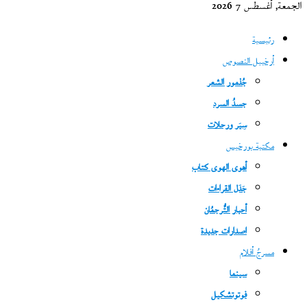
الجمعة, أغسطس 7 2026
رئيسية
أرخبيل النصوص
جُذمور الشعر
جسدُ السرد
سِيَر ورحلات
مكتبة بورخيس
أهوى الهوى كتاب
جَدَل القراءات
أحبار التُّرجمُان
اصدارات جديدة
مسرحُ أفلام
سينما
فوتوتشكيل