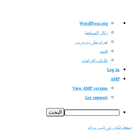
نبذة
WordPress.org
عن
وثائق المساعدة
ووردبريس
تعرف على ووردبريس
الدعم
طلبات واقتراحات
Log In
AMP
View AMP version
Get support
البحث
صفحة قنّاص في فيس بووك