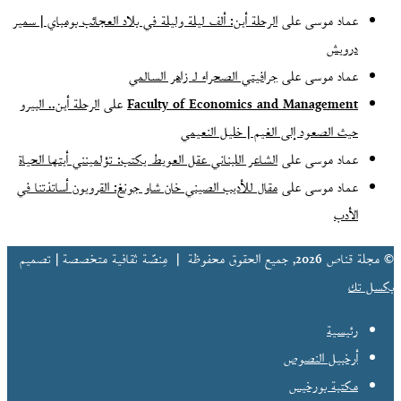
(الأرشيف)
عماد موسى
على
الرحلة أين: ألف ليلة وليلة في بلاد العجائب بومباي | سمير
درويش
عماد موسى
على
جرافيتي الصحراء لـ زاهر السالمي
Faculty of Economics and Management
على
الرحلة أين.. البيرو
حيث الصعود إلى الغيم | خليل النعيمي
عماد موسى
على
الشاعر اللبناني عقل العويط يكتب: تؤلمينني أيتها الحياة
عماد موسى
على
مقال للأديب الصيني خان شاو جونغ: القرويون أساتذتنا في
الأدب
© مجلة قناص 2026, جميع الحقوق محفوظة |
مِنصّة ثقافية متخصصة | تصميم
بكسل تك
رئيسية
أرخبيل النصوص
مكتبة بورخيس