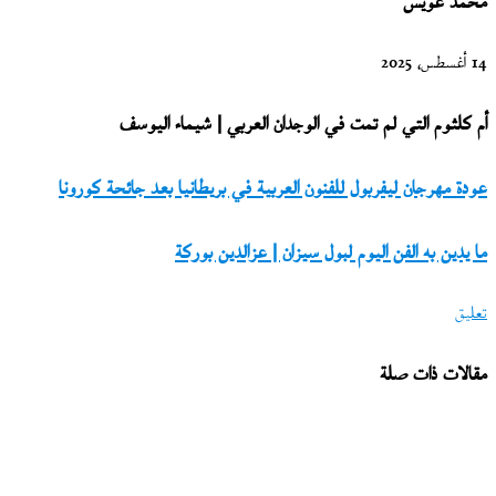
محمد عويس
14 أغسطس، 2025
أم كلثوم التي لم تمت في الوجدان العربي | شيماء اليوسف
عودة
عودة مهرجان ليفربول للفنون العربية في بريطانيا بعد جائحة كورونا
مهرجان
ما
ما يدين به الفن اليوم لبول سيزان | عزالدين بوركة
ليفربول
يدين
للفنون
تعليق
به
العربية
الفن
في
مقالات ذات صلة
اليوم
بريطانيا
لبول
بعد
سيزان
جائحة
|
كورونا