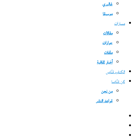
غاليري
موسيقا
مسارات
مقالات
حوارات
ملفات
أخبار ثقافية
الكتاب قنّاص
كن قنّاصا
من نحن
قواعد النشر
فيسبوك
‫X
‫YouTube