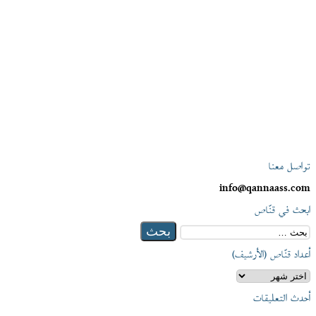
تواصل معنا
info@qannaass.com
ابحث في قنّاص
البحث
عن:
أعداد قنّاص (الأرشيف)
أعداد
قنّاص
أحدث التعليقات