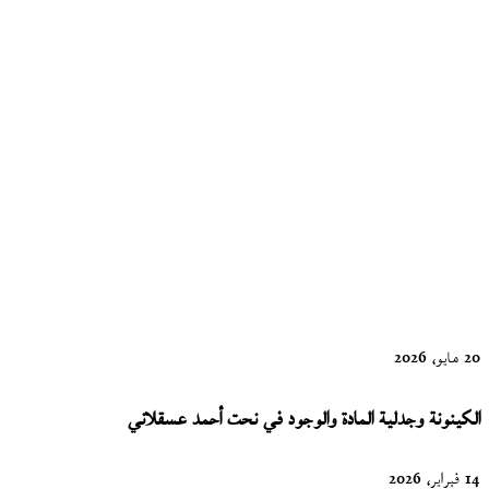
أم كلثوم التي
لم تمت في
الوجدان
العربي |
شيماء
اليوسف
20 مايو، 2026
الكينونة وجدلية المادة والوجود في نحت أحمد عسقلاني
14 فبراير، 2026