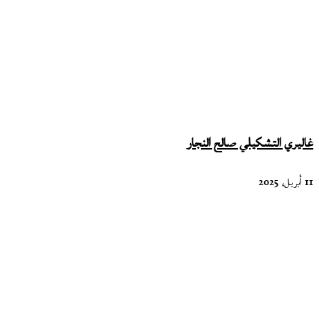
عزالدين
بوركة
غاليري التشكيلي صالح النجار
11 أبريل، 2025