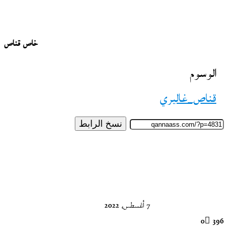
خاص قناص
الوسوم
قناص_غاليري
نسخ الرابط
تابع
على
X
7 أغسطس، 2022
0
396