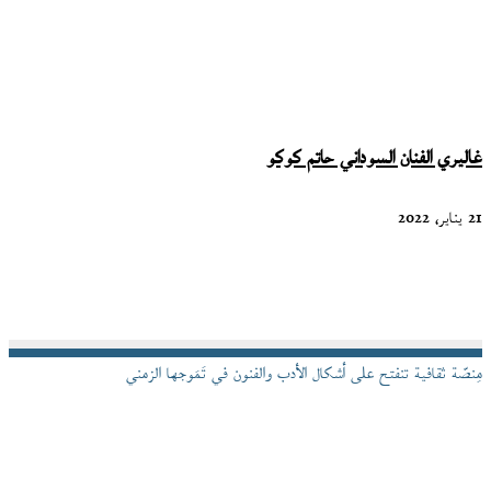
غاليري الفنان السوداني حاتم كوكو
21 يناير، 2022
مِنصّة ثقافية تنفتح على أشكال الأدب والفنون في تَمَوجها الزمني