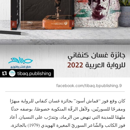
facebook.com/tibaq.bpublishing.9
كان وقع فوز “قماش أسود” بجائزة غسان كنفاني للرواية مبهرًا
ومفرحًا للسوريّين، ولأهل الرقّة المنكوبة خصوصًا، بوصفه حدثًا
ملهمًا للمدينة التي تنهض من الرماد، وتتدرّب على النسيان. أعاد
فوز الكاتب والشّاعر السوريّ المغيرة الهويدي (1979) بالجائزة،