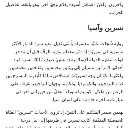
وآخرون. ولكنّ «قماش أسود» يقدّم وجهًا آخر، وهو يلتقط تفاصيل
الخراب.
نسرين وآسيا
رواية شُجاعة غنيّة مغسولة بأسًى ثقيل، تعيد سرد الدمار الأكثر
مأسوية في سوريّة؛ إذ دمّر معظم مدينة الرقّة قبل أن تندحر
قوات تنظيم الدولة الإسلامية (داعش) صيف 2017. تسرد قياد
أحداثها لامرأتين تنتميان إلى بيئتين مختلفتين وثقافتين مختلفتين،
ولكنّهما تكوّنان وجه (سوريّة) المتناقض تمامًا كأيقونة المسرح بين
قناع التراجيديا والكوميديا، ولكنهما وجهان لتراجيديا ثقيلة، على
الرغم من ظلال “كوميديا سوداء” تطلّ من حين إلى آخر في
عبارات ساخرة خادشة على لسان آسيا.
يهيمن ضمير المتكلم على النصّ، إذ تروي الأحداث “نسرين” الفتاة
الحمصيّة المثقّفة. كانت نسرين في طريقها إلى نيل درجة
الماجستير قبل أن تشتعل نار الثورة في البلاد، ترتبط الفتاة بعلاقة