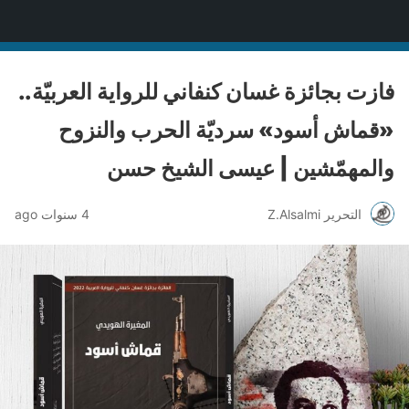
منصة قنّاص الثقافية
فازت بجائزة غسان كنفاني للرواية العربيّة..
«قماش أسود» سرديّة الحرب والنزوح
والمهمّشين | عيسى الشيخ حسن
التحرير Z.Alsalmi
4 سنوات ago