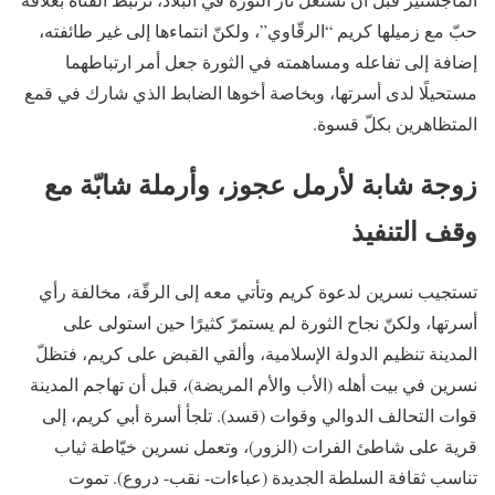
حبّ مع زميلها كريم “الرقّاوي”، ولكنّ انتماءها إلى غير طائفته،
إضافة إلى تفاعله ومساهمته في الثورة جعل أمر ارتباطهما
مستحيلًا لدى أسرتها، وبخاصة أخوها الضابط الذي شارك في قمع
المتظاهرين بكلّ قسوة.
زوجة شابة لأرمل عجوز، وأرملة شابّة مع
وقف التنفيذ
تستجيب نسرين لدعوة كريم وتأتي معه إلى الرقّة، مخالفة رأي
أسرتها، ولكنّ نجاح الثورة لم يستمرّ كثيرًا حين استولى على
المدينة تنظيم الدولة الإسلامية، وألقي القبض على كريم، فتظلّ
نسرين في بيت أهله (الأب والأم المريضة)، قبل أن تهاجم المدينة
قوات التحالف الدوالي وقوات (قسد). تلجأ أسرة أبي كريم، إلى
قرية على شاطئ الفرات (الزور)، وتعمل نسرين خيّاطة ثياب
تناسب ثقافة السلطة الجديدة (عباءات- نقب- دروع). تموت