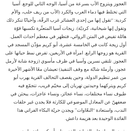
العجوز ويتزوج الأب بسرعة من آسيا، الوجه الثاني للوجع. آسيا
التي تختلط فيها دماء العرب والكرد (الأب من ريف حلب، والأم
كردية: “تقول إنها من إحدى العشائر غرب الرقّة، وأحيانًا تنكر ذلك
وتقول إنها شيخانية، كرديّة). زيجات آسيا المتعثّرة تكسبها قوّة
هائلة تفيض في المتن الروائي، فتظهر في معظم أحداث العمل.
أول زيجة كانت في الخامسة عشرة، أبو كريم مؤذّن المسجد في
القرية هو زوجها الرابع. امرأة في الأربعين، تفرض نمط حياتها على
العجوز. تلتقي نسرين وآسيا في ظرف مأسوي (زوجة شابة لأرمل
عجوز، وأرملة شابّة مع وقف التنفيذ) تعيشان معًا الأشهر الأخيرة
من عمر تنظيم الدولة، وحين يقصف التحالف القرية يهرب أبو
كريم ويتركهما وحيدتين تهربان إلى مخيّم قريب، تتجمّع فيه
طيوف نساء مختلفات، نساء عجائز، ونساء عاجزات، يبحثن في
ضعفهنّ عن المعادل الموضوعي للكارثة فلا يجدن غير حلقات
الندب، واستعادة “النعّاوات” ويجدن حريّة البكاء الفراتي هذا
الفائدة الوحيدة بعد هزيمة داعش.
يفيض السواد على القماش الذي يجلبه أبو كريم لتخيطه نسرين