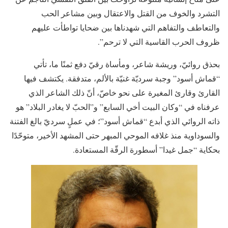
التشرد والخوف من القتل والاعتقال وبين مشاعر الحب
والتعاطف والتفاهم التي شهدناها بين ضحايا تواطأت عليهم
ظروف الحرب القاسية التي لا ترحم”.
بحذق روائيّ، وريشة شاعر، ومأساة رقيّ دفع ثمنًا ما، تأتي
“قماش أسود” وجبة سرديّة غنيّة بالألم، متدفقة. يكتشف فيها
القارئ وقارئ المغيرة على نحو خاصّ، أنّ ذلك الشاعر الذي
عرفناه في “وكان البيت أخي السابع” و”الحبّ لا يغادر البلاد” هو
ذاته الروائي الذي أبدع “قماش أسود”؛ في عملٍ سرديّ بالغ الفتنة
والسوداوية منذ غلافه الموحي المبهر حتى المشهد الأخير، متوحّدًا
بحكاية “جمل غيدا” أسطورة الرقّة المستعادة.