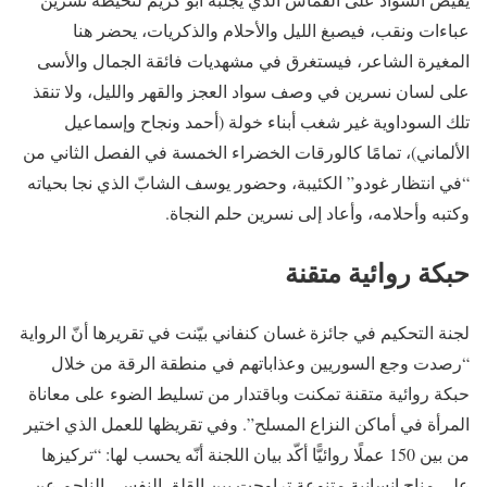
عباءات ونقب، فيصبغ الليل والأحلام والذكريات، يحضر هنا
المغيرة الشاعر، فيستغرق في مشهديات فائقة الجمال والأسى
على لسان نسرين في وصف سواد العجز والقهر والليل، ولا تنقذ
تلك السوداوية غير شغب أبناء خولة (أحمد ونجاح وإسماعيل
الألماني)، تمامًا كالورقات الخضراء الخمسة في الفصل الثاني من
“في انتظار غودو” الكئيبة، وحضور يوسف الشابّ الذي نجا بحياته
وكتبه وأحلامه، وأعاد إلى نسرين حلم النجاة.
حبكة روائية متقنة
لجنة التحكيم في جائزة غسان كنفاني بيّنت في تقريرها أنّ الرواية
“رصدت وجع السوريين وعذاباتهم في منطقة الرقة من خلال
حبكة روائية متقنة تمكنت وباقتدار من تسليط الضوء على معاناة
المرأة في أماكن النزاع المسلح”. وفي تقريظها للعمل الذي اختير
من بين 150 عملًا روائيًّا أكّد بيان اللجنة أنّه يحسب لها: “تركيزها
على مناح إنسانية متنوعة تراوحت بين القلق النفسي الناجم عن