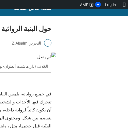
نبذة
AMP
1️⃣
Log In
منصة قنّاص الثقافية
عن
ووردبريس
حول البنية الروائي
التحرير Z.Alsalmi
الغلاف (دار هاشيت أنطوان-نو
في جميع رواياته، يلمس القار
تتحرك فيها الأحداث والشخصيا
أن يكون كاتباً لرواية داخله
ينفصم بين شكل ومحتوى الرواية
الفنّية قبل حجمها، مثل روايت