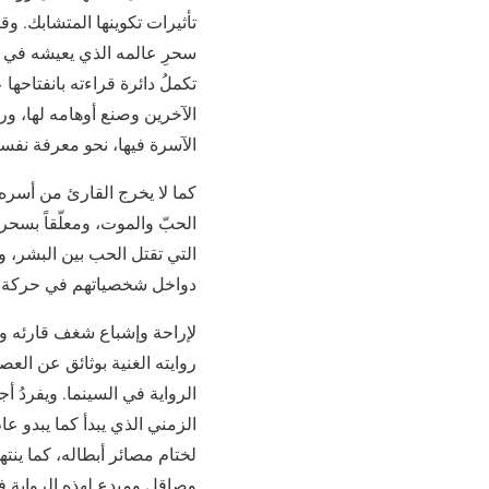
تأثيرات تكوينها المتشابك. و
سحرِ عالمه الذي يعيشه في عو
تكملُ دائرة قراءته بانفتاحها
الآخرين وصنع أوهامه لها، ورب
الآسرة فيها، نحو معرفة نفسه
كما لا يخرج القارئ من أسره 
الحبّ والموت، ومعلّقاً بسح
التي تقتل الحب بين البشر،
دواخل شخصياتهم في حركة هذه
لإراحة وإشباع شغف قارئه وإغ
روايته الغنية بوثائق عن الع
الرواية في السينما. ويفردُ 
وصاقلٍ ومبدعٍ لهذه الرواية 