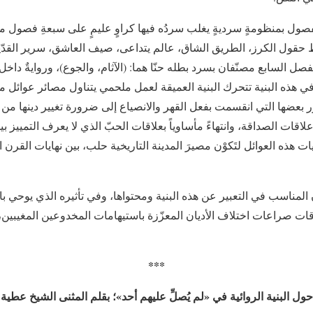
صول بمنظومةٍ سرديةٍ يغلب سردُه فيها كراوٍ عليمٍ على سبعةِ فصول من
قول الكرز، الطريق الشاق، عالم يتداعى، صيف العاشق، سرير القدّيس
ل السابع مصنّفان بسرد بطله حنّا هما: (الآثام، والجوع)، وروايةٌ داخل 
 هذه البنية تتحرك البنية العميقة لعمل ملحمي يتناول مصائر عوائل مخ
ر بعضها التي انقسمت بفعل القهر والانصياع إلى ضرورة تغيير دينها من 
قات الصداقة، وانتهاءً مأساوياً بعلاقات الحبّ الذي لا يعرف التمييز بين
ت هذه العوائل لتَكوْن مصيرَ المدينة التاريخية حلب، بين نهايات الق
المناسب في التعبير عن هذه البنية ومحتواها، وفي تأثيره الذي يوحي 
ات صراعات اختلاف الأديان المعزّزة باستيهامات المخدوعين المغيبين، 
***
حول البنية الروائية في «لم يُصلِّ عليهم أحد»؛ بقلم المثنى الشيخ عطية