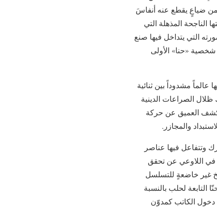
 من ضياعٍ يقطع عنه أنفاسَ
ا الناجحة المذهلة التي
صورته التي يتداخل فيها صنع
ل شخصية «حنا» الأولى
الماً مشدوداً بين ثنائية
 ظلال الصراعات الدينية
الكشف العميق عن حركة
ستبداد والمجازر.
حرك وتتفاعل فيها عناصر
ٍ في اللاوعي عن تحقق
يخ غير خاضعةٍ للتسلسل
 زهر الرمان بقرية حوش حنّا التابعة لحلب بالنسبة
يج وبوسطن، بحسبان دخول الكاتب كمدوّن