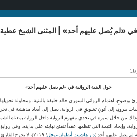
ة في «لم يُصل عليهم أحد» | المثنى الشيخ عطية
فل)
حول البنية الروائية في «لم يصل عليهم أحد»
ئ بوضوحٍ، اهتمام الروائي السوري خالد خليفة بالبنية، ومحاولة تحويلها
ت ببرودٍ، إلى أتونِ تشويقٍ في الرواية، يصل إلى أبعاد مدهشة في تحر
، وذلك من خلال سيره في تحدي مفهوم الرواية داخل الرواية بمعناه الشمو
، وإيجاد الثيمة التي تنظمها عقداً تنفتح نهايته على بدايته. وفي روايةٍ 
ه لم يصل عليهم أحد (
دار هاشيت أنطوان-نوفل
؛ ٢٠١٩)، لا يخرج الق