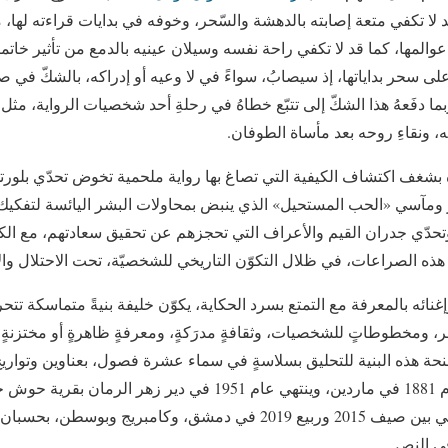
قد لا تكفي متعة إصابته بالدهشة والسّحر، وخوفه في بدايات قراءته لها،
المها، كما قد لا تكفي راحة نفسه وسيلان عينيه بالدمع من تأثير خاتمته
 على سحر بداياتها، إذ سيصابُ، سواءً في لا وعيه أو إدراكه، بالشكّ في 
ما دفَعهُ هذا الشكّ إلى تتبّع خطاهُ في رحلةِ أحد شخصيات الرواية، مث
، ونقاءِ روحه بعد مأساة الطوفان.
بشغف اكتشاف الكيفية التي تصاغ بها رواية ملحمية تخوض تحدّي بلورتها ع
ر ومآسي «الحب المستحيل» الذي ينبض بمحاولات البشر اليائسة لتفكيك
 وتحدّي جدران القيم والأعراف التي تحجزهم عن تحقيق سعادتهم، مع 
 الصراعات، في ظلال التكوّن التاريخي للشخصيّة، تحت الاحتلال والا
نائه بالمعرفة مع التمتع بسرد الحكاية، يكوّن خليفة بنيةً متماسكة تت
صر، ومخطوطاتٍ للشخصيات، وثقافةٍ مدرَكةٍ، ومعرفةٍ ظاهرةٍ أو مختزنة
أجنحة هذه البنية للتحليق بسلاسةٍ في سماء عشرة فصول، بعناوين وتوار
الزمني الذي يبدأ كما يبدو عام 1881 في ماردين، وينتهي عام 1951 في دير
لختام مصائر أبطاله، كما ينتهي بين صيف 2015 وربيع 2019 في دمشق، وكامبر
في النص.