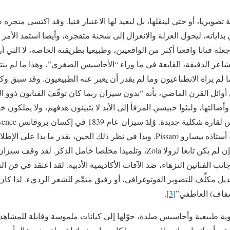
تصويريا، أو حتى لينقلها، بل ليعيد لها الاعتبار فنيا. وقد اكتسى منجزه 
داياته، ليحول العزلة والانعزال إلى شحنة متفجرة، وأيضا استمد الأمر
فنانا واقعيا أكثر من الواقعيين، وطبيعيا بطريقته الخاصة، لا التي أرا
اعر الدقيقة، القابعة في ما وراء “الأحاسيس الصغرى”، وهذا ما لم ينت
 لم يراه الانطباعيون وما لم يقدر أن يعبر عنه الطبيعيون. وقد سبق وكت
يزي كلايف بِل Bell، في أوائل القرن الماضي، بأنه “بدون سيزان ربما كان توقّفَ الفنانون 
 وأصالتها، ولبثوا حبيسي المرفأ إلى الأبد لا يتبينون هدفهم، ولا يملكون خ
سنة يرسم بدأبٍ على طريقة أستاذه بيسارو Pissaro. وبدا في نظر ذلك الحين، بقدر ما 
معجبا بماني Manet، وصديقا إن لم يكن تابعا لزولا Zola، وتلميذا مخلصا خامل 
انب الفنانين النزهاء، ضد الآفات الأكاديمية الأدبية. لقد اعتقد في فن ال
إسفاف) العاطفي”
[3]
.
ية طبيعية وأحاسيس صلدة، حوّلها إلى كيانات ملموسة وقابلة للمشاهد