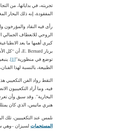
تجربته، في بداياتها، من الت
المفقودة، إنه ذلك البحار ال
رأى فيه النقاد والمؤرخون وا
الروحي للانعطاف الجمالي ا
كبرى أهمها ما بعد الانطباعي
توضع في منظورية”
[1]
. ينبغ
الطبيعة، بالنسبة لهذا الفنان
التقط رواد الفن التكعيبي هذه
فيه، وما أراد التكعيبيون الان
هنري ماتيس، الذي كان يمتلك
نلمس عند التكعيبيين، تلك البساطة 
المستحمات
لسيزان –وهي سل