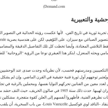
Demand.com)
شية والتعبيرية
جربة ثورية في تاريخ الفن، لأنها عكست رؤيته الحداثية في التصوير ا
نقط التلاشي المعتادة، وأيضا تخطت كل تلك التفاصيل الدقيقة والمضامي
مي وبحثه المنعزل، ابتكر هذا العبقري نوعا من الرؤية “الروحانية” للطب
تكعيبيين ومدرستهم فحسب، لأن نظرياته وجدت صدى عند الوحشيين أي
، ويُعتبر توجههم أول ثورة فنية حقيقية في القرن الماضي. وإن لم يشك
عدد معين من الفنانين تحركهم النوايا نفسها، ومحملين بالرغبة في تج
بدأت في الخمود أو خمدت نيران لهيبها. حدث ذلك سنة 1905 في صالون الخ
 نظرهم الفنية، فأظهروا أنفسهم إلى العلن كقوة متفجرة. مشكلين نو
أو الصدمة. وهو ما دفع أحد النقاد –الناقد لوي فوكسيل Vauxcelle