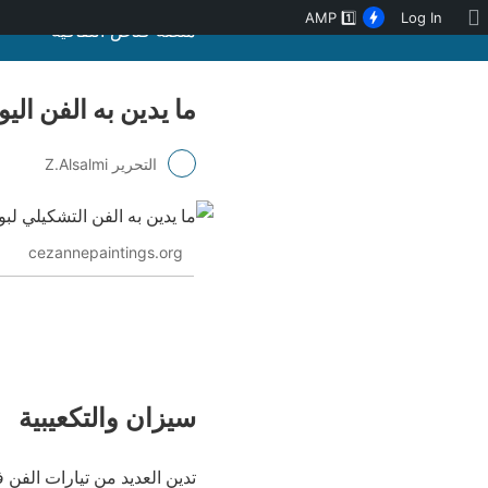
نبذة
AMP
1️⃣
Log In
منصة قنّاص الثقافية
عن
ووردبريس
ما يدين به الفن الي
التحرير Z.Alsalmi
cezannepaintings.org
سيزان والتكعيبية