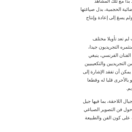
دأ مع تلك المشاهد
ائية الحجمية، بدل صياغتها
م يسعَ إلى إعادة وإنتاج
مباشرة، حيث لم تعد تأويلا مختلف
ثمره التجريديون جيدا،
الفنان الفرنسي، ينبغي
 التجريديين والتكعيبيين
يمكن أن تفقد الإشارة إلى
 بالأحرى قلبا له وقطعا
يم.
يال اللاحقة، بما فيها جيل
يُعدُّ أولَ فنان وضع تصورا حول فن التصوير الصباغي
 على كون الفن والطبيعة