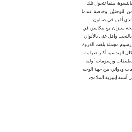
نسوة، بينما تتحول تلك
ن اللوحتيْن. وخاصة عندما
سمها سيزان عام 1885). إذ ومنذ المعرض الذي أقيم في صالون
لى مصالحة سيزان مع بيكاسو، في
النحت وأقل غنى بالألوان
رسوم مجملة بلغت الذروة
ال الهندسية أكثر صرامة
خطيطات ورسومات أولية
ات ودوائر، من جهة الوجه
آنسة إيبيرية الملامح،