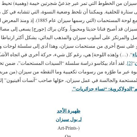
سيزان من الخطوط التي تمر عبر جذعيْ شجرتين خيمة (وهمية) تحيط بال
ستارة للخلفية. ويمكننا أن نلحظ وضعية النسوة، التي تتشابه في كل م
نقارن لوحة الفنان الإسباني مع لوحة المستحمات (التي ر
، [سنة 1904]، كان سيزان قد أصبح فنانا حديثا ومحبوباً. وكان براك [جورج] يسعى إ
فصل والمرتكز على أسلوب سيزان والمذهب البدائي، بشكل أكثر ارتباطا ب
 على نسخ أخرى من مستحمات سيزان، وهذا أدى إلى سلسلة لوحات و
اء
“. (…) و[هذه اللوحة] هي، رغم كل شيء، حركة أخرى في اتجاه الأشك
ن
“
[2]
. لقد أعاد بيكاسو دراسة سلسلة “السيدات المستحمات”، ضمن ت
سوة عبر ما طوّره من رسومات تكعيبية وما التقطه من سيزان (من مربع
المستحمة والجالسة في عمل سيزان، حوّلها صاحب “آنسات أفينيون” إلى 
”الدولاكروية: “نساء جزائريات”
.
ظهيرة الأحد
لـ بول سيزان
(Art-Prints-
On-