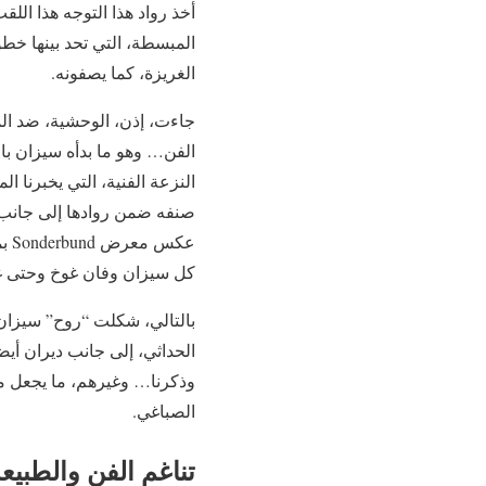
أخذ رواد هذا التوجه هذا الل
المبسطة، التي تحد بينها خط
الغريزة، كما يصفونه.
جاءت، إذن، الوحشية، ضد الم
الفن… وهو ما بدأه سيزان بالت
صنفه ضمن روادها إلى جانب إ
كل سيزان وفان غوخ وحتى غوغا
بالتالي، شكلت “روح” سيزان م
وذكرنا… وغيرهم، ما يجعل م
الصباغي.
تناغم الفن والطبيع