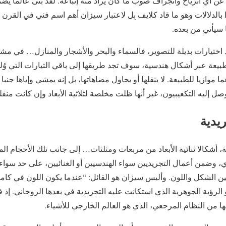
ا عن أي انزياح وانجراف صوب ما كان يراد منه إتباعه. لقد بنى عالماً ي
را بالدلالات وهو ما قاد كلايف بِل لاعتبار سيزان أهم اسم فني في القر
ا سيأتي من بعده.
د اختيارات بديلة للتصوير، فالسماء والبحر والأشجار والمنازل… في مشاه
الطبيعة عبر أشكال هندسية، سوف تجد طريقها إلى باقي التيارات التي 
ا موازيا للطبيعة. لا ينقلها أو يحاول مضاهاتها، بل إنه يمشي وإياها جن
صل إليه التكعيبيون، غير أنها ظلت مخلصة لثلاثية الأبعاد وإن كانت منف
يدية
 أشكالا ثنائية الأبعاد من مربعات ومثلثات… إلى جانب تلك الأحجام ال
، وضمن أعمال التجريديين سواء الهندسيين أو الغنائيين، على حد سواء.
بين الشكل واللون. وأليس سيزان هو القائل: “عندما يكون اللون في كام
 الرؤية الجوهرية الذي استكانت عليه التجريدية في بعدها الروحاني. إذ 
ها من النظام المرجعي، الذي هو العالم الخارجي للأشياء.