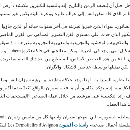
جاهل. قبل أن يُنصفه الزمن والتاريخ. إنه بالنسبة للكثيرين مكتشف أرض
مغامر الذي قاد سفن الفن إلى عوالم غابرة ووعرة مليئة بكنوز غير مسب
لفنانون، سواء الذين خبروا تجربته في آخر سنوات حياته أو الذين جاؤوا 
لكبير الذي حدث على مستوى الفن التصوير الصباغي في القرن الماضي
ة والتكعيبية والوحشية والتجريدية والتعبيرية التجريدية وغيرها… إذ سي
برنار E. Bernard، أ
ي البدء من هذه العناصر الأساس، لنستطيع من بعد ذلك القيام بما نريده، 
، لكن تمثيلها بواسطة عناصر الأشكال والألوان.
 النظرية السيزانية.. لهذا توجد علاقة وطيدة بين رؤية سيزان للفن وما 
طلاق منه. إذ سيؤكد بيكاسو بأن ما فعله سيزان بالواقع “يُعدّ تقدما أكبر و
 هذا العمل.
التصويرية التي انتهجها سيزان واتبعها كل من ماتيس وديران Derain. فعند مقاربة
آنسات أفينيون
سلة أعمال صباغية- و
’Avignon