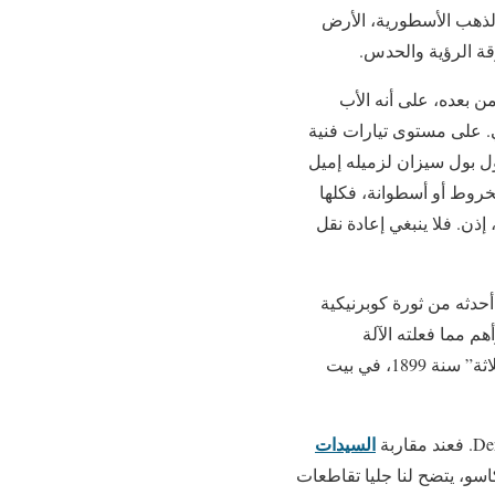
 الذهب الأسطورية، الأرض
وقة الرؤية والحدس.
من بعده، على أنه الأب
. على مستوى تيارات فنية
قول بول سيزان لزميله إميل
ن “كل الأشكال التي توجد في الطبيعة يمكن معالجتها في فلكة (كرة) sphère أو مخروط أو أسطوانة، فكلها
إذن. فلا ينبغي إعادة نقل
أحدثه من ثورة كوبرنيكية
أهم مما فعلته الآلة
البخارية”. وقد سبق وأن تعرف رائد التكعيبية على مرشده من خلال عمله الصباغي “المستحمات الثلاثة” سنة 1899، في بيت
السيدات
Les Demoiselles d لبيكاسو، يتضح لنا جليا تقاطعات