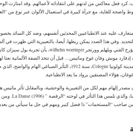
قب، كرد فعل معاكس من لدنهم على انتقاداته لأعمالهم. وقد امتازت الوح
وط واضحة للغاية، مع جرأة كبيرة في استعمال الألوان عبر نوع من “الع
تعارف عليه عند الانطباعيين المحدثين أنفسهم، وضد كل السائد بخصو
حديد. وفي هذا الصدد يمكن ربطها، أيضا، بالتعبيرية التي ظهرت في ألمان
النزعة الفنية، التي يخبرنا المؤرخ الفني ويلهلم وورنجر rringer
دفارد مونش وفان غوخ وماتيس… قبل أن تتخذ الصفة الألمانية نعتا لها 
عكس معرض Sonderbund بمدينة كولونيا Cologne، سنة 1912، التأثر الصباغي
ن، هؤلاء المصنفين برواد ما بعد الانطباعية.
صدر إلهام مهم لكل من التعبيرية والوحشية، وبالمقابل تأثر ماتيس هو أ
الحداثي، إلى جانب ديران أيضا
ن صاحب “المستحمات” ذا فضل كبير ومهم في جل ما سيأتي من بعده 
ة