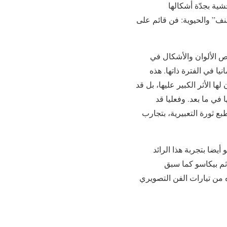
شية بجدّة أشكالها
نف” والحيوية: فن قائم على
ص الألوان والأشكال في
يا في الفترة ذاتها. هذه
wilhelm wo، بأن تجربة بول سيزان كان لها الأثر الكبير عليها، بل قد
في ما بعد. وفعليا قد
 الهام والواضح، الذي طبع ثورة التعبيرية، بتجارب
يضا بتجربة هذا الرائد
، والذي نلمس هذا التأثر في لوحته “الرقصة ” La Danse (1906). ومن ثم بيكاسو كما سبق
من تيارات الفن التصويري