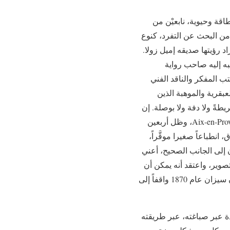
طاقة وحيوية، نابعيْن من
 من البحث عن التفرد، كنوع
د رؤيتها صديقه إميل زولا.
به إليه صاحب رواية
ب المفكر والناقد الفني
ذوو العبقرية والموهبة الذين
ريطةً ولا دفة ولا بوصلة. إن
سيزان هو كريستوفر كولمبس لقارة شكلية جديدة. وُلِدَ سيزان عام 1839 في إكسان-بروفانس Aix-en-Provence، وظل أربعين
بدا على الإطلاق، انطباعاً صغيرا موقَّراً،
الذكر. لقد وقف سيزان إلى الجانب الصحيح، أعني
تصوير، واعتقد أنه يمكن أن
يكون شيئا أسمى من مجرد بديل مكلِّف للتصوير الفوتوغرافي، أو رفيق متمِّم للشعر الرديء. لذا كان سيزان عام 1870 واقفاً إلى
ة عبر صباغته، عبر طريقته