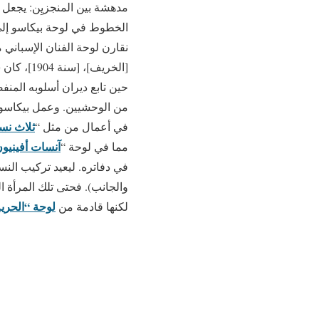
مدهشة بين المنجزيِن: يجعل 
الخطوط في لوحة بيكاسو إلى 
[الخريف]
حين تابع ديران أسلوبه المن
من الوحشيين. وعمل بيكاسو
ثلاث نس
في أعمال من مثل “
آنسات أفينيو
مما في لوحة “
في دفاتره. ليعيد تركيب الن
والجانب). فحتى تلك المرأة 
لوحة “الحريم
لكنها قادمة من