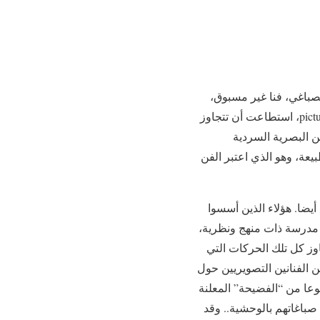
لصباغي، فنا غير مسبوق،
بهذا المعنى. إذ لم يعد يتكئ التصوير الصباغي مع سيزان، على التَوْهيم، لكن على هندسية بصرية picturale، استطاعت أن تتجاوز
ن البصرية السردية
يعة، وهو الذي اعتبر الفن
ضا. هؤلاء الذين أسسوا
ل مدرسة ذات منهج ونظرية،
اوز كل تلك الحركات التي
ريف، حيث التف حشد من الفنانين التصويريين حول
عا من “الفضيحة” المعلنة
Louis - من باب السخرية، أن يلقب صباغاتهم بالوحشية.. وقد