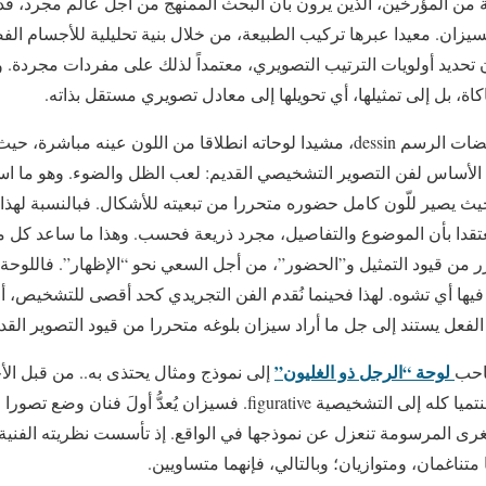
ن المؤرخين، الذين يرون بأن البحث الممنهج من أجل عالم مجرد، قد ب
سيزان. معيدا عبرها تركيب الطبيعة، من خلال بنية تحليلية للأجسام الفض
ن تحديد أولويات الترتيب التصويري، معتمداً لذلك على مفردات مجردة. ول
اة، بل إلى تمثيلها، أي تحويلها إلى معادل تصويري مستقل بذاته.
لقد حرر سيزان اللون من قبضات الرسم dessin، مشيدا لوحاته انطلاقا من اللون عينه 
الأساس لفن التصوير التشخيصي القديم: لعب الظل والضوء. وهو ما است
يث يصير للّون كامل حضوره متحررا من تبعيته للأشكال. فبالنسبة لهذا 
عتقدا بأن الموضوع والتفاصيل، مجرد ذريعة فحسب. وهذا ما ساعد كل من
حرر من قيود التمثيل و”الحضور”، من أجل السعي نحو “الإظهار”. فاللوحة 
يها أي تشوه. لهذا فحينما نُقدم الفن التجريدي كحد أقصى للتشخيص، أو
 الفعل يستند إلى جل ما أراد سيزان بلوغه متحررا من قيود التصوير القد
لوحة “الرجل ذو الغليون”
احب
إلى نموذج ومثال يحتذى به.. من قبل الأج
التجريديين وإن كان منجزه منتميا كله إلى التشخيصية figurative. فسيزان 
رى المرسومة تنعزل عن نموذجها في الواقع. إذ تأسست نظريته الفنية
ا متناغمان، ومتوازيان؛ وبالتالي، فإنهما متساويين.