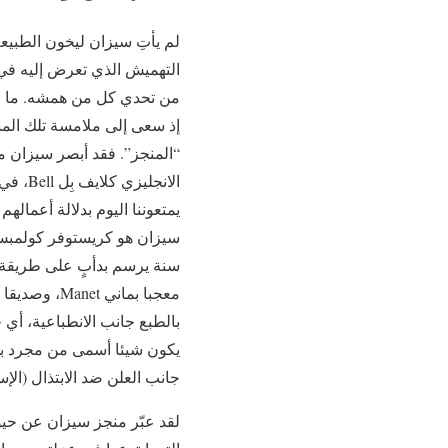
لم يأتِ سيزان ليخون الطبيعة 
التهميش الذي تعرض إليه في ب
من تحدي كل من همشه. ما جعله 
إذ سعى إلى ملامسة تلك المش
“المنجز”. فقد أبصر سيزان ما
الانجل
يمتعوننا اليوم بدلالة أعمالهم
بالطبع جانب الانطباعية، أي ج
جانب العلن ضد الابتذال (ال
لقد عبّر منجز سيزان عن حيو