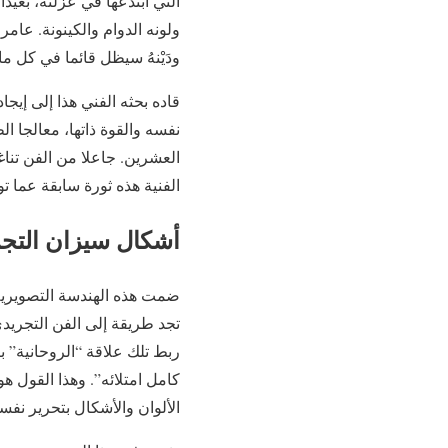
التي ابتدعها في عزلته، بعيد
ولونه الدوام والكينونة. عام
ودَيْنهُ سيظل قائما في كل م
قاده بحثه الفني هذا إلى إيجا
نفسه والقوة ذاتها، معالجا 
العشرين. جاعلا من الفن تناغم
الفنية هذه ثورة سابقة عما تو
أشكال سيزان التجر
ضمت هذه الهندسة التصويرية،
تجد طريقة إلى الفن التجريدي
ربط تلك علاقة “الروحانية” 
كامل امتلائه”. وهذا القول هو
الألوان والأشكال بتحرير نفس