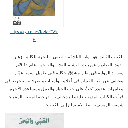
https://ayn.om/s/Kzk97Wc
H
الكتاب الثالث هو رواية الناشئة «الصبي والبحر» للكاتبة أزهار
أحمد، الصادرة عن بيت الغشام للنشر والترجمة عام 2014م.
وتسرد الرواية في إطار مشوّق حكاية فتى طويل اسمه عمّار
مختلف عن بقية الفتيان في أحلامه وأمنياته وتصرفاته، ينخرط في
مغامرات عديدة تَحثُّ على حب الحياة والعمل ومساعدة الآخرين.
قرأت الكتاب المذيعة عايدة الزدجالي، وأخرجته للمنصة المخرجة
شمس الريسي، رابط الاستماع إلى الكتاب: