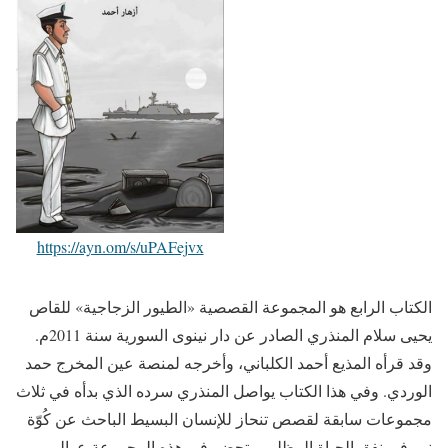
https://ayn.om/s/uPAFejvx
الكتاب الرابع هو المجموعة القصصية «الطيور الزجاجية» للقاص
يحيى سلام المنذري الصادر عن دار نينوى السورية سنة 2011م.
وقد قرأه المذيع أحمد الكلباني، وأخرجه لمنصة عين المخرج حمد
الوردي. وفي هذا الكتاب يواصل المنذري سرده الذي بدأه في ثلاث
مجموعات سابقة لقصص تنحاز للإنسان البسيط الباحث عن كُوّة
نور في نفق الحياة المظلم، وتحضر في هذه المجموعة عوالم