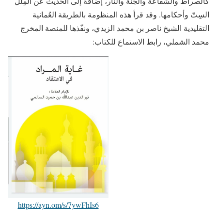
كالصراط والشفاعة والجنة والنار، إضافة إلى الحديث عن المِلَل
السِتّ وأحكامها. وقد قرأ هذه المنظومة بالطريقة العُمانية
التقليدية الشيخ ناصر بن محمد الزيدي، ونفّذها للمنصة المخرج
محمد الشملي، رابط الاستماع للكتاب:
https://ayn.om/s/7ywFhIs6