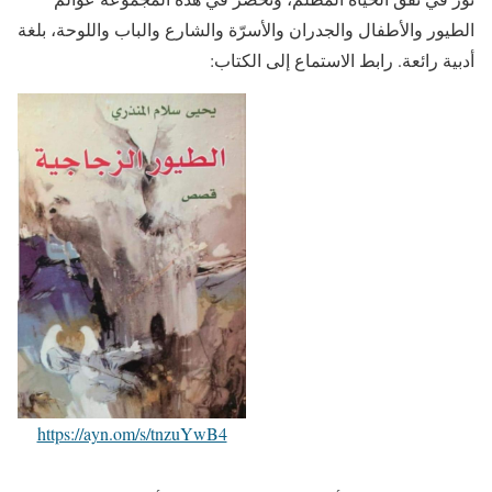
الطيور والأطفال والجدران والأسرّة والشارع والباب واللوحة، بلغة
أدبية رائعة. رابط الاستماع إلى الكتاب:
https://ayn.om/s/tnzuYwB4