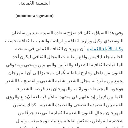
الشعبية العُمانية.
(omannews.gov.om)
وفي هذا السياق ، كان قد صرَّح سعادة السيد سعيد بن سلطان
البوسعيدي وكيل وزارة الثقافة والرياضة والشباب للثقافة -حسب
وكالة الأنباء العُمانية
ـ أن مهرجان الثقافة العُماني في نسخته
الحالية جاء ليلامس واقع وتطلعات المجال الثقافي ليكون أحد
الملتقيات الثقافية للشعراء والفنانين والمهتمين ومحبي ومتذوقي
الفنون من داخل وخارج سلطنة عُمان ، مشيرًا إلى أن المهرجان
يجمع بين مفرداته مجال الشعر بشقيه الشعبي والفصيح ، فالشعر
هو هوية المجتمعات وتراثه ، والمهرجان يعد فرصة للشعراء
العُمانيين لإبراز إبداعاتهم في مشهد تتناغم فيه لغة الإبداع والرؤى
الفنية بين القصيدة الفصحى والقصيدة الشعبية . كذلك يتضمن
المهرجان مجال الفنون الشعبية العُمانية التي تعد جزءًا من
شخصية المواطن ، تعكس تفاعله مع بيئته ومجتمعه ، وتمثل