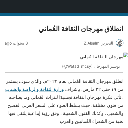
منصة قنّاص الثقافية
انطلاق مهرجان الثقافة العُماني
التحرير Z.Alsalmi
3 سنوات ago
بوستر المهرجان (Watad_mcsy@)
انطلق مهرجان الثقافة العُماني لعام ٢٠٢٣م، والذي سوف يستمر
من ١٩ حتى ٢٢ مارس، بإشراف
وزارة الثقافة والرياضة والشباب
. تأتي فكرة مهرجان الثقافة تجسيدًا للتراث العُماني وما يصاحبه
من فنون مختلفة، حيث يسلط الضوء على الشعر العربي الفصيح
والشعبي ، وكذلك الفنون الشعبية ، وفق رؤية إبداعية يلتقي فيها
نخبة من الشعراء العُمانيين والعرب .